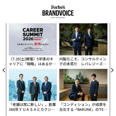
これは賢明に聞こえる。だが、大規模に価値を破壊して
いる。
その論理の表面には、人を引きつける力がある。悪いデ
〜
金
ータを入れれば、悪い意思決定が出てくる。これに異論
個
を唱える人はいない。しかし多くの企業が導き出してい
目
ェ
る結論、すなわちAIが有用になるには、まずデータをク
の
ン
レンジングし、標準化し、ガバナンスしなければならな
いという考え方は、価値創造の実際の順序を逆転させて
〈7.25(土)開催〉5年後のキ
内製化こそ、コンサルティン
ャリアに「戦略」はあるか。
グの本質だ レバレジーズが
いる。どの意思決定が重要なのかを問う前に、どのデー
トップエグゼクティブのキャ
実践する、次世代ファームの
タが重要なのかを知っているという前提に立っているか
リアに触れる1日│CAREER S
全貌
らだ。そしてAIを、クリーンなデータを消費するものと
UMMIT 2026
して扱っている。実際にはAIは、非構造化情報の中から
構造を見つけ出すために、これまで作られた中で最も強
力なツールであるにもかかわらずだ。
「老舗は常に新しい」。創業
「コンディション」が成果を
360年ＹＵＡＳＡとカクシン
左右する――「BAKUNE」のTEN
その結果、企業のデータ戦略は、意思決定に関連するシ
CEO田尻望が語る、AIを超え
TIALが支える「挑戦者の明