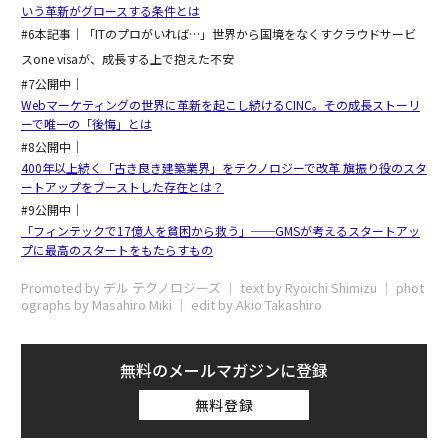
いう革新がグロースする条件とは
#6本記事｜「ITのプロがいれば…」世界から国境をなくすクラウドサービ
スone visaが、成長する上で抱えた不安
#7公開中｜
Webマーケティングの世界に革新を起こし続けるCINC。その成長ストーリ
ーで唯一の「後悔」とは
#8公開中｜
400年以上続く「古き良き建築業界」をテクノロジーで改革 旗振り役のスタ
ートアップをブーストした存在とは？
#9公開中｜
「フィンテックで17億人を貧困から救う」──GMSが考えるスタートアッ
プに最高のスタートをもたらすもの
Promoted by デル テクノロジーズ │ text by Ryoichi Shimizu │ phot
ographs by Masahiro Miki │ edit by Akio Takashiro
無料のメールマガジンに登録
無料登録