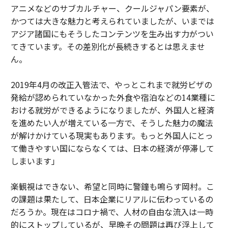
アニメなどのサブカルチャー、クールジャパン要素が、
かつては大きな魅力と考えられていましたが、いまでは
アジア諸国にもそうしたコンテンツを生み出す力がつい
てきています。その差別化が長続きするとは思えませ
ん。
2019年4月の改正入管法で、やっとこれまで就労ビザの
発給が認められていなかった外食や宿泊などの14業種に
おける就労ができるようになりましたが、外国人と経済
を進めたい人が増えている一方で、そうした魅力の魔法
が解けかけている現実もあります。もっと外国人にとっ
て働きやすい国にならなくては、日本の経済が停滞して
しまいます」
楽観視はできない、希望と同時に警鐘も鳴らす岡村。こ
の課題は果たして、日本企業にリアルに伝わっているの
だろうか。現在はコロナ禍で、人材の自由な流入は一時
的にストップしているが、早晩その問題は再び浮上して