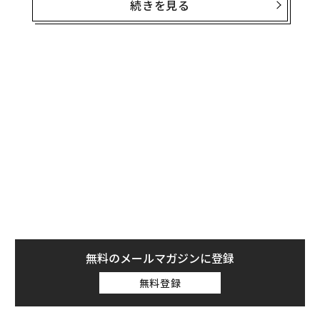
イプラインを優先すると回答している。ガートナーは、
続きを見る
2026年までに組織の60%が「AI対応」データに支えられ
ていないAIプロジェクトを放棄すると予測する。Cloude
raの最新のグローバル調査では、ITリーダーの96%がAI
統合を進めていると回答した一方、約80%がデータアク
セスの制約によって取り組みが妨げられているとし、自
社のデータが完全にガバナンスされていると答えたのは
わずか18%にとどまった。Fivetranが500人超のシニア
データ・テクノロジーリーダーを対象に実施したベンチ
マーク調査では、1組織あたり年間平均2930万ドル（約4
6億4000万円）をデータに費やしているにもかかわら
ず、企業のデータ関連施策の73%が期待を下回っている
ことが明らかになった。
診断はいつも同じだ。もっとガバナンスを、もっとクレ
無料のメールマガジンに登録
ンジングを、もっとパイプラインエンジニアリングを。
無料登録
データの土台を整えてから、AIを導入せよ、というわけ
だ。