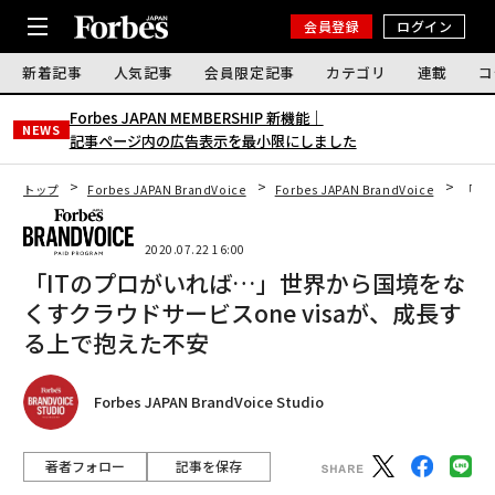
会員登録
ログイン
新着記事
人気記事
会員限定記事
カテゴリ
連載
コ
Forbes JAPAN MEMBERSHIP 新機能｜
NEWS
記事ページ内の広告表示を最小限にしました
トップ
Forbes JAPAN BrandVoice
Forbes JAPAN BrandVoice
「IT
2020.07.22 16:00
「ITのプロがいれば…」世界から国境をな
くすクラウドサービスone visaが、成長す
る上で抱えた不安
Forbes JAPAN BrandVoice Studio
著者フォロー
記事を保存