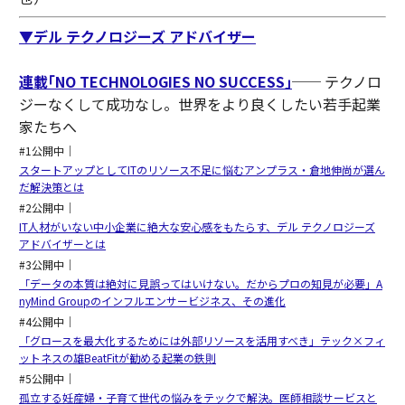
▼デル テクノロジーズ アドバイザー
連載｢NO TECHNOLOGIES NO SUCCESS｣
── テクノロ
ジーなくして成功なし。世界をより良くしたい若手起業
家たちへ
#1公開中｜
スタートアップとしてITのリソース不足に悩むアンプラス・倉地伸尚が選ん
だ解決策とは
#2公開中｜
IT人材がいない中小企業に絶大な安心感をもたらす、デル テクノロジーズ
アドバイザーとは
#3公開中｜
「データの本質は絶対に見誤ってはいけない。だからプロの知見が必要」A
nyMind Groupのインフルエンサービジネス、その進化
#4公開中｜
「グロースを最大化するためには外部リソースを活用すべき」テック×フィ
ットネスの雄BeatFitが勧める起業の鉄則
#5公開中｜
孤立する妊産婦・子育て世代の悩みをテックで解決。医師相談サービスと