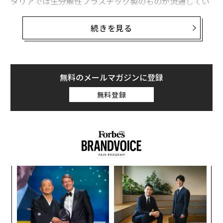
タリアでは生分解性プラスチック製のものが流通してい
るという。靴店などでは、再生樹脂製の袋も使われてい
るらしい。「生分解性プラスチック」とは、日本の国立
続きを見る
環境研究所のHPによれば、「微生物の働きによって最終
的に水と二酸化炭素にまで分解されることから、廃棄物
処理問題の解決につながると期待されて」いる物質のこ
とだ。
無料のメールマガジンに登録
無料登録
しかし、2014年からイタリア、ヴェネツィアに暮らす大
村紘代氏によると、現在流通している生分解性レジ袋は
若干もろく、従来のレジ袋に比べ、裂けたり穴が空いた
りしやすいという欠点もあるという。
ヴェネツィアで見られる、環境絡みのそんな「思わぬ」
革
事情、他には何があるのだろう。大村氏に寄稿していた
ク
だいた。
た「
A
顧客
pa