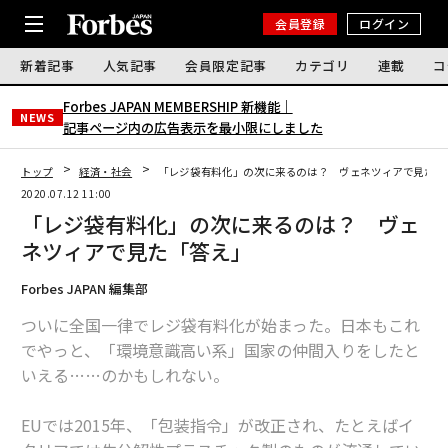
会員登録
ログイン
新着記事
人気記事
会員限定記事
カテゴリ
連載
コ
Forbes JAPAN MEMBERSHIP 新機能｜
NEWS
記事ページ内の広告表示を最小限にしました
トップ
経済・社会
「レジ袋有料化」の次に来るのは？ ヴェネツィアで見た「
2020.07.12 11:00
「レジ袋有料化」の次に来るのは？ ヴェ
ネツィアで見た「答え」
Forbes JAPAN 編集部
ついに全国一律でレジ袋有料化が始まった。日本もこれ
でやっと、「環境意識高い系」国家の仲間入りをしたと
いえる……のかもしれない。
EUでは2015年、「包装指令」が改正され、たとえばイ