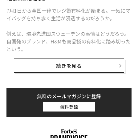
るため、物理的にも自動車が通ることが不可能なのだ。
ここでの交通手段は一部のゴンドラや水上タクシー、水
7月1日から全国一律でレジ袋有料化が始まる。一気にマ
上バス、あるいは自分の「脚」だけだ。
イバッグを持ち歩く生活が浸透するのだろうか。
そんな「車の走れない町」で重い荷物を運ぶには、ショ
例えば、環境先進国スウェーデンの事情はどうだろう。
ッピングカートが非常に重宝する。私自身、とくに巣ご
自国発のブランド、H&Mも商品袋の有料化に踏み切った
もり中、買い物の頻度を減らし、結果として一回の買い
という。
物量が増加していた時期には、どれだけショッピングカ
ートがありがたかったことか。
高校時代にスウェーデンに交換留学し、大学卒業後はス
続きを見る
ウェーデン大使館商務部勤務。その後、理想の子育てを
求めて家族でスウェーデンに移住した久山葉子氏に、環
水飲み場マップが「見える化」するもの
境大国スウェーデンの「エコバッグ事情」について寄稿
していただいた。
無料のメールマガジンに登録
そして、私が「コンビニでレジ袋有料化」のニュースに
無料登録
際して思い起こしたヴェネツィアならではの風景が、も
男性は買い物後、「素手」で？
うひとつある。