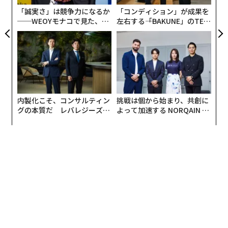
「マイカート」という文化
な
「誠実さ」は競争力になるか
「コンディション」が成果を
──WEOYモナコで見た、く
左右する――「BAKUNE」のTEN
ら寿司の経営哲学
TIALが支える「挑戦者の明
日本のニュースを見るにつけ、環境施策はプラ袋減らし
日」
だけでよいのか？ という思いがわいてくる。それはこ
こヴェネツィアで見かける「ある2つの風景」が原因
だ。
内製化こそ、コンサルティン
挑戦は個から始まり、共創に
グの本質だ レバレジーズが
よって加速する NORQAIN JA
実践する、次世代ファームの
PAN 特別座談会
全貌