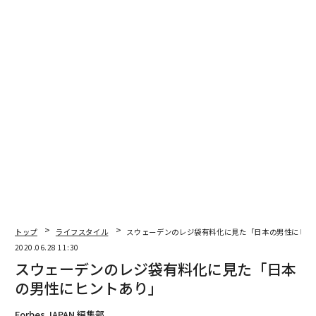
イタリアの大手スーパーで売られている専用のショッピングバッグ（一部、再生原
料からできているらしい）。
いわゆる「イタリアらしい」カラフルでデザイン性
の高いものは意外と見かけない
実は私の住むヴェネツィア旧市街には、「日本では見ら
れない人」たちがいる。それは、マイカートを転がして
自宅のドアの奥に消えていく、「ショッピングカートを
所有する人」だ。
トップ
ライフスタイル
スウェーデンのレジ袋有料化に見た「日本の男性にヒン
2020.06.28 11:30
スウェーデンのレジ袋有料化に見た「日本
ここ「水の都」ヴェネツィアには、自動車の走行が許さ
れていない。それどころかバイクや自転車もダメだ。そ
の男性にヒントあり」
もそも大小の運河が縦横にあり、橋も随所にかかってい
Forbes JAPAN 編集部