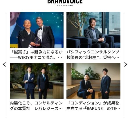
日本でも7月からコンビニなどでもレジ袋が有料になる
という。そんな中、スウェーデンと日本を行き来してい
て、買い物風景で気づくことがある。
〈7
ャ
ト
まず、日本では以前からすでにエコバッグを使っている
エ
リア
方が多いと感じる。デザインに関しても、正直スウェー
設オ
UM
が
デンよりも日本のほうがずっと豊富だ。ただ、女性が使
が
うことを想定しているものが多く、男性でエコバッグを
「誠実さ」は競争力になるか
パシフィックコンサルタンツ
──WEOYモナコで見た、く
技師長の"北極星"。災害への
使っている人はまだ女性ほど多くはないようだ。
ら寿司の経営哲学
無力感を乗り越え見つけた、
防災一筋20年の答え
そして振り返ればスウェーデンでも、男性がエコバッグ
を使っているのはあまり見たことがないし、町を歩く人
を眺めていると、「カバン」自体を持っている人が少な
い。
内製化こそ、コンサルティン
「コンディション」が成果を
グの本質だ レバレジーズが
左右する――「BAKUNE」のTEN
いったい男性は買い物をした場合、どうしているのだろ
実践する、次世代ファームの
TIALが支える「挑戦者の明
うか。スウェーデンにはコンビニがないから単純に比較
全貌
日」
するのは難しいが、スウェーデンでは例えばキオスクで