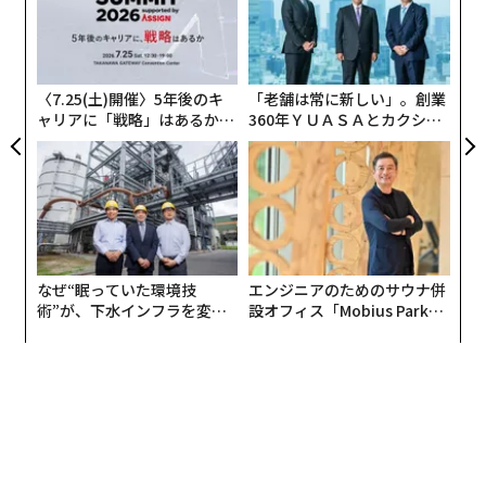
う
パ
T
技
無
防
〈7.25(土)開催〉5年後のキ
「老舗は常に新しい」。創業
ャリアに「戦略」はあるか。
360年ＹＵＡＳＡとカクシン
トップエグゼクティブのキャ
CEO田尻望が語る、AIを超え
リアに触れる1日│CAREER S
る人の価値
UMMIT 2026
なぜ“眠っていた環境技
エンジニアのためのサウナ併
術”が、下水インフラを変え
設オフィス「Mobius Park」
たのか──産総研×月島JFE
がオープン──タマディック
アクアソリューションの10年
が健康経営を徹底する理由