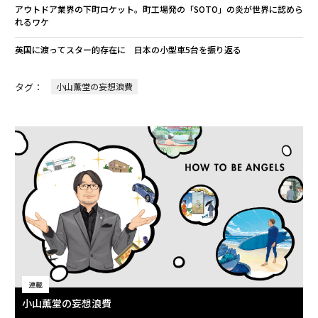
アウトドア業界の下町ロケット。町工場発の「SOTO」の炎が世界に認めら
れるワケ
英国に渡ってスター的存在に 日本の小型車5台を振り返る
タグ：
小山薫堂の妄想浪費
連載
小山薫堂の妄想浪費