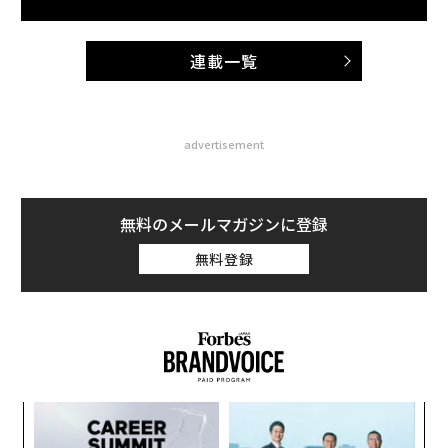
連載一覧
advertisement
無料のメールマガジンに登録
無料登録
─レ
〜
込め
織