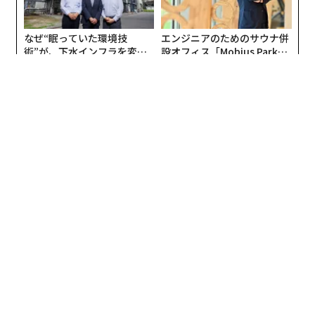
なぜ“眠っていた環境技
エンジニアのためのサウナ併
術”が、下水インフラを変え
設オフィス「Mobius Park」
たのか──産総研×月島JFE
がオープン──タマディック
アクアソリューションの10年
が健康経営を徹底する理由