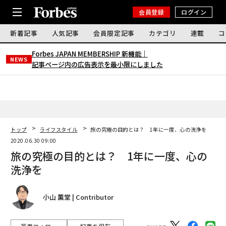
会員登録
ログイン
新着記事
人気記事
会員限定記事
カテゴリ
連載
コ
Forbes JAPAN MEMBERSHIP 新機能｜
NEWS
記事ページ内の広告表示を最小限にしました
トップ
ライフスタイル
旅の究極の目的とは？ 1年に一度、心の洗浄を
2020.06.30 09:00
旅の究極の目的とは？ 1年に一度、心の
洗浄を
小山 薫堂 | Contributor