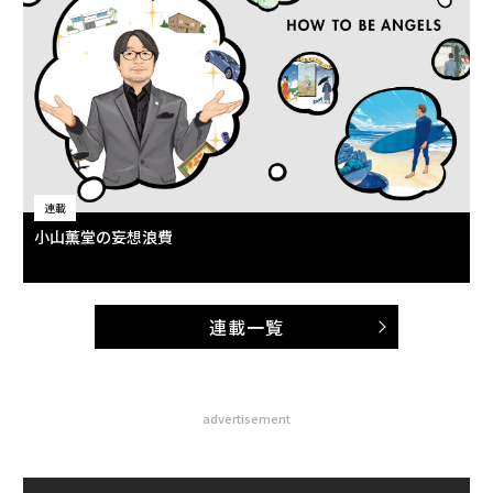
連載
小山薫堂の妄想浪費
連載一覧
advertisement