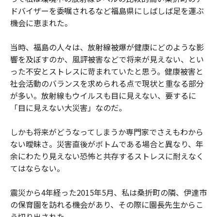
ドバイザーを委嘱されるなど福島県にしばしば足を運ぶ
機会に恵まれた。
当時、福島の人々は、放射線被爆が健康にどのような影
響を及ぼすのか、風評被害などで将来が見えない、とい
った不安とストレスに苛まれていたと思う。健康被害と
社会活動のバランスを求められる点で現状と重なる部分
が多い。放射線もウイルスも目に見えない、要するに
「目に見えない大災害」なのだ。
しかも将来がどうなってしまうか専門家でさえもわから
ない曖昧さ。災害直後がボトムである場合と異なり、年
余にわたり見えない恐怖と共存するストレスに耐えなく
てはならない。
震災から4年経った2015年5月、私は桑折町の隣、伊達市
の保育園を訪れる機会があり、その際に園長先生からこ
う切り出された。