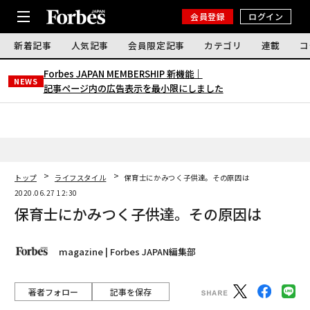
会員登録
ログイン
新着記事
人気記事
会員限定記事
カテゴリ
連載
コ
Forbes JAPAN MEMBERSHIP 新機能｜
NEWS
記事ページ内の広告表示を最小限にしました
トップ
ライフスタイル
保育士にかみつく子供達。その原因は
2020.06.27 12:30
保育士にかみつく子供達。その原因は
magazine | Forbes JAPAN編集部
著者フォロー
記事を保存