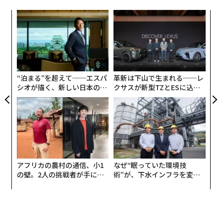
パシ
伝
ラグ
る
モ
〜
織
う
T
“泊まる”を超えて──エスパ
革新は下山で生まれる──レ
シオが描く、新しい日本のラ
クサスが新型TZとESに込め
グジュアリー（前編）
た「DISCOVER」の哲学
アフリカの農村の通信、小1
なぜ“眠っていた環境技
の壁。2人の挑戦者が手にし
術”が、下水インフラを変え
た「次なる武器」
たのか──産総研×月島JFE
アクアソリューションの10年