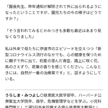
「園長先生、昨年通知が解除されて外に出られるように
なったということですが、園児たちの今の様子はどうで
すか？」
「そう言われてみるとかみつきも多動も最近はあまり見
なくなりました」
私は外来で母たちに伊達市のエピソードを交えつつ「新
型コロナウイルス流行のなかでも、心の健康を保つため
に親子で外に出て、初夏の澄んだ青空、路上に咲く花、
鳥のさえずり、若葉の香りを感じてください。こんなと
きには、自然が一番の治療薬です」と、話すようにして
いる。
うらしま・みつよし
◎慈恵医大医学部卒、ハーバード公
衆衛生大学院卒、疫学、危機管理学などを学ぶ。小児科
専門医として週5日外来診療する傍ら慈恵医大教授とし