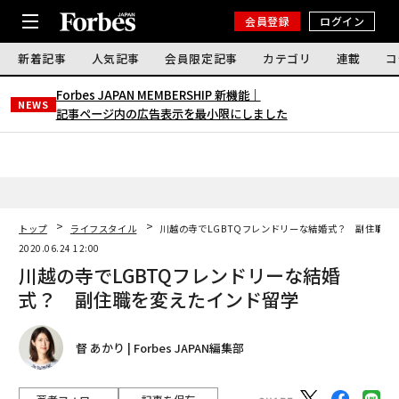
会員登録
ログイン
新着記事
人気記事
会員限定記事
カテゴリ
連載
コ
Forbes JAPAN MEMBERSHIP 新機能｜
NEWS
記事ページ内の広告表示を最小限にしました
トップ
ライフスタイル
川越の寺でLGBTQフレンドリーな結婚式？ 副住職を
2020.06.24 12:00
川越の寺でLGBTQフレンドリーな結婚
式？ 副住職を変えたインド留学
督 あかり | Forbes JAPAN編集部