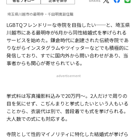
著者フォロー
記事を保存
埼玉県川越市の最明寺・千田明寛副住職
LGBTQフレンドリーな寺院を目指したい──と、埼玉県
川越市にある最明寺が6月から同性結婚式を挙げられる
サービスを始めた。鎌倉時代に創建された伝統寺院であ
りながらインスタグラムやツイッターなどでも積極的に
発信しており、すでに国内外から問い合わせがあり、当
事者からも関心が寄せられている。
advertisement
挙式料は写真撮影料込みで20万円～。2人だけで周りの
目を気にせず、こぢんまりと挙式したいという人もいる
ことから、衣装代は別で、普段着でも式を挙げられる。
大人数での式にも対応する。
寺院として性的マイノリティに特化した結婚式が挙げら