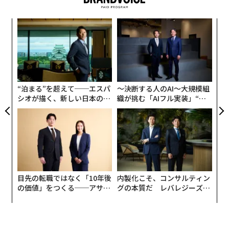
〜
金
個
〈7
ェ
ャ
ト
リア
“泊まる”を超えて──エスパ
〜決断する人のAI〜大規模組
UM
シオが描く、新しい日本のラ
織が挑む「AIフル実装」“使
グジュアリー（前編）
う”企業から“動く”企業へ【N
TTドコモビジネス×PwC】
目先の転職ではなく「10年後
内製化こそ、コンサルティン
の価値」をつくる──アサイ
グの本質だ レバレジーズが
ンの長期伴走型支援とは
実践する、次世代ファームの
全貌