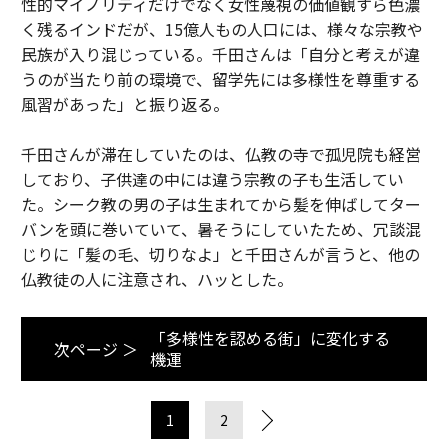
性的マイノリティだけでなく女性蔑視の価値観すら色濃
く残るインドだが、15億人もの人口には、様々な宗教や
民族が入り混じっている。千田さんは「自分と考えが違
うのが当たり前の環境で、留学先には多様性を尊重する
風習があった」と振り返る。
千田さんが滞在していたのは、仏教の寺で孤児院も経営
しており、子供達の中には違う宗教の子も生活してい
た。シーク教の男の子は生まれてから髪を伸ばしてター
バンを頭に巻いていて、暑そうにしていたため、冗談混
じりに「髪の毛、切りなよ」と千田さんが言うと、他の
仏教徒の人に注意され、ハッとした。
「多様性を認める街」に変化する
次ページ ＞
機運
1
2