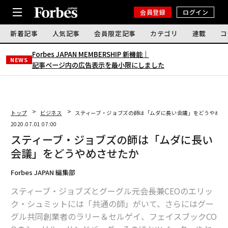
会員登録
ログイン
新着記事
人気記事
会員限定記事
カテゴリ
連載
コ
Forbes JAPAN MEMBERSHIP 新機能｜
NEWS
記事ページ内の広告表示を最小限にしました
トップ
ビジネス
スティーブ・ジョブズの師は「ムダに長い会議」をどうやめさ
2020.07.01 07:00
スティーブ・ジョブズの師は「ムダに長い
会議」をどうやめさせたか
Forbes JAPAN 編集部
スティーブ・ジョブズとグーグル元会長兼CEOのエリッ
ク・シュミットには「共通の師」がいて、さらにはグー
グル共同創業者のラリー＆セルゲイ、フェイスブックCO