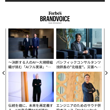
そのビルが亡くなったことをきっかけに、このままでは
その教えが永久に失われてしまうと危機意識を抱いたの
1
2
3
4
が、15年以上にわたってビルに教えを受けてきたエリッ
ク・シュミットらグーグル出身のエグゼクティブたち
.
だ。
─レ
な
込め
術
2026年9月号発売中
シュミットらは、自分たちの体験に加え、ビルの薫陶を
た
小1
挑
受けた100人近くもの人物に、ビルの「成功の教え」に
ア
にし
よっ
ついて取材を敢行、ついに完成したのが『
PA
最新号の購入はこちらから
1兆ドルコーチ──シリコンバレーのレジェンド ビル・
〜決断する人のAI〜大規模組
パシフィックコンサルタンツ
キャンベルの成功の教え
織が挑む「AIフル実装」“使
技師長の"北極星"。災害への
』（エリック・シュミット、ジョナサン・ローゼンバー
メンバーシップに登録する
う”企業から“動く”企業へ【N
無力感を乗り越え見つけた、
グ、アラン・イーグル著、櫻井祐子訳）だ。
TTドコモビジネス×PwC】
防災一筋20年の答え
同書は、現役のグーグルCEO（スンダー・ピチャイ）と
アップルCEO（ティム・クック）が並んで賛辞を寄せる
関連記事
異例の1冊となり、世界21カ国での発売が決まってい
伝統を礎に、未来を再定義す
エンジニアのためのサウナ併
る。日本版刊行を記念して、ビル・キャンベルやグーグ
る 125年企業BATが挑むス
設オフィス「Mobius Park」
スティーブ・ジョブズ、エリック・シュミット、ユーチューブCEOらの