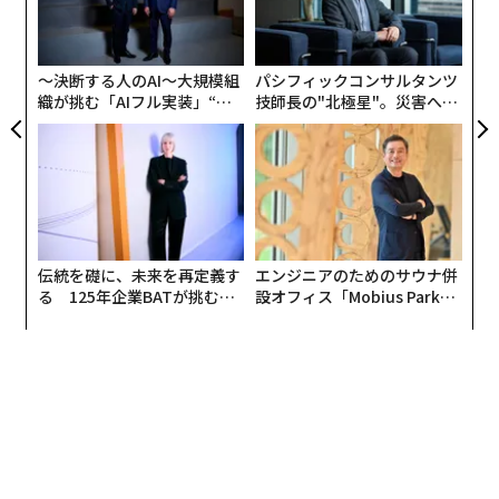
受けた100人近くもの人物に、ビルの「成功の教え」に
ア
にし
よっ
ついて取材を敢行、ついに完成したのが『
PA
1兆ドルコーチ──シリコンバレーのレジェンド ビル・
〜決断する人のAI〜大規模組
パシフィックコンサルタンツ
キャンベルの成功の教え
織が挑む「AIフル実装」“使
技師長の"北極星"。災害への
』（エリック・シュミット、ジョナサン・ローゼンバー
う”企業から“動く”企業へ【N
無力感を乗り越え見つけた、
グ、アラン・イーグル著、櫻井祐子訳）だ。
TTドコモビジネス×PwC】
防災一筋20年の答え
同書は、現役のグーグルCEO（スンダー・ピチャイ）と
アップルCEO（ティム・クック）が並んで賛辞を寄せる
異例の1冊となり、世界21カ国での発売が決まってい
伝統を礎に、未来を再定義す
エンジニアのためのサウナ併
る。日本版刊行を記念して、ビル・キャンベルやグーグ
る 125年企業BATが挑むス
設オフィス「Mobius Park」
ルがどのように会議を行ってきたのかがわかる箇所を、
モークレスな未来
がオープン──タマディック
同書から特別に公開したい。
が健康経営を徹底する理由
いつもムダに長い会議が今すぐ変わる「1つのコ
ツ」