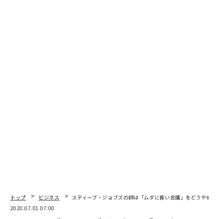
ビルが正式な取締役を務めていたのはアップルを含む数
社だったが、そのほかにも多くの企業の取締役会に非公
式に参加し、またクラリス、GO、インテュイットのCEO
として取締役会を運営した経験も豊富だった。彼は取締
役たちと楽しむ術を心得ていたが、CEOが取締役たちと
協力して取締役会を最大限に活用するための強力なノウ
ハウも持っていた。
優秀で力のある取締役会は、会社にとってかけがえのな
い資産だが、無能な取締役会はただ時間を食うだけだ。
取締役会をしっかり運営することはきわめて重要だ。ま
た取締役会を運営するCEOでなくても、時間はないがエ
ゴはありあまっている人たちと大きな会議を行うとき、
ビルのやり方が大いに参考になる。
ビルの取締役会の運営原則は、次の気づきが大前提とな
トップ
ビジネス
スティーブ・ジョブズの師は「ムダに長い会議」をどうやめさ
っていた──CEOが取締役と取締役会を取り仕切るので
2020.07.01 07:00
あって、その逆ではない。取締役会が失敗するのは、CE