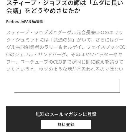
スティーブ・ジョブズの師は「ムダに長い
Oが自分の議題を持たないか、持っているのにそれに沿
会議」をどうやめさせたか
って会議を進めないときだ。
Forbes JAPAN 編集部
どんなときも、最初の議題は業務報告でなくてはならな
スティーブ・ジョブズとグーグル元会長兼CEOのエリッ
い。取締役会は会社の状態を把握している必要がある。
ク・シュミットには「共通の師」がいて、さらにはグー
財務と売上の報告、プロダクトの開発状況、業務状況
グル共同創業者のラリー＆セルゲイ、フェイスブックCO
（採用、コミュニケーション、マーケティング、サポー
Oのシェリル・サンドバーグ、そのほかツイッターやヤ
トなどの業務）に関する指標などだ。
フー、ユーチューブのCEOまでが同じ師に教えを請うて
いたというと、ウソのような話だと思われるのではない
取締役会が委員会（監査、財務、報酬などを監督する委
だろうか。
員会）を設置している場合は、（直接会うか電話やビデ
オ会議などで）事前に委員会を招集し、取締役会で最新
だが、それがまぎれもなく本当のことなのだ。その師の
状況を報告できるようにしておく。なにより、企業業績
名は、ビル・キャンベル。アメフトのコーチ出身であり
に関する率直でオープンで簡潔な対話を最優先する。
ながら有能なプロ経営者であり、「ザ・コーチ」として
シリコンバレーで知らぬ者のない存在となった伝説的人
無料のメールマガジンに登録
宿題をやらない者は取締役会に出
物だ。
次ページ ＞
無料登録
る資格はない