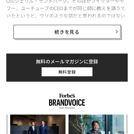
Oのシェリル・サンドバーグ、そのほかツイッターやヤ
フー、ユーチューブのCEOまでが同じ師に教えを請うて
いたというと、ウソのような話だと思われるのではない
だろうか。
続きを見る
だが、それがまぎれもなく本当のことなのだ。その師の
名は、ビル・キャンベル。アメフトのコーチ出身であり
ながら有能なプロ経営者であり、「ザ・コーチ」として
シリコンバレーで知らぬ者のない存在となった伝説的人
無料のメールマガジンに登録
物だ。
無料登録
そのビルが亡くなったことをきっかけに、このままでは
その教えが永久に失われてしまうと危機意識を抱いたの
が、15年以上にわたってビルに教えを受けてきたエリッ
ク・シュミットらグーグル出身のエグゼクティブたち
だ。
─レ
な
込め
術
シュミットらは、自分たちの体験に加え、ビルの薫陶を
た
小1
挑