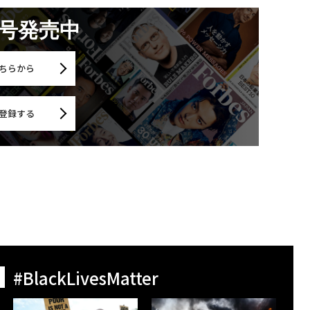
月号発売中
ちらから
登録する
#BlackLivesMatter