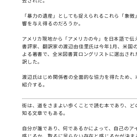
去された。
「暴力の遺産」としても捉えられるこれら「象徴
響を与え得るのだろうか。
アメリカ現地から「アメリカの今」を日本語で伝
書評家、翻訳家の渡辺由佳里氏は今年1月、米国
よる著書で、全米図書賞ロングリストに選出され
訳した。
渡辺氏はじめ関係者の全面的な協力を得たため、
紹介する。
街は、道をさまよい歩くことで読む本であり、ど
知る文章でもある。
自分が誰であり、何であるかによって、自己のア
感じるか、取るに足らない存在と感じるかが決ま