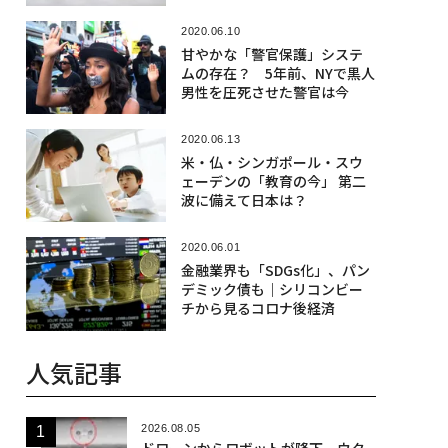
2020.06.10
甘やかな「警官保護」システ
ムの存在？ 5年前、NYで黒人
男性を圧死させた警官は今
2020.06.13
米・仏・シンガポール・スウ
ェーデンの「教育の今」 第二
波に備えて日本は？
2020.06.01
金融業界も「SDGs化」、パン
デミック債も｜シリコンビー
チから見るコロナ後経済
人気記事
2026.08.05
ドローンからロボットが降下、ウク