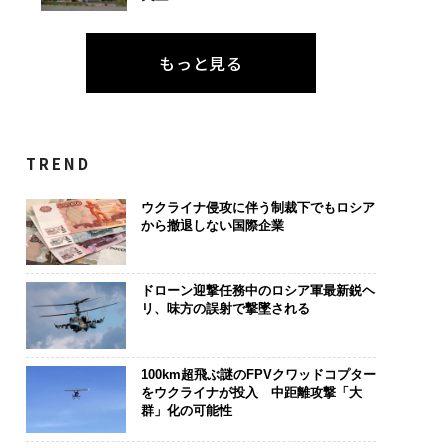
もっと見る
TREND
ウクライナ侵攻に伴う制裁下でもロシア
から撤退しない国際企業
ドローン迎撃任務中のロシア軍最新鋭ヘ
リ、味方の誤射で撃墜される
100km超飛ぶ謎のFPVクワッドコプター
をウクライナが投入 中距離攻撃「大
群」化の可能性