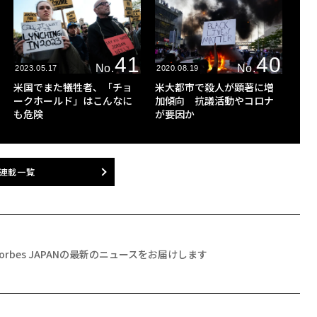
41
40
No.
No.
2023.05.17
2020.08.19
米国でまた犠牲者、「チョ
米大都市で殺人が顕著に増
ークホールド」はこんなに
加傾向 抗議活動やコロナ
も危険
が要因か
連載一覧
Forbes JAPANの最新のニュースをお届けします