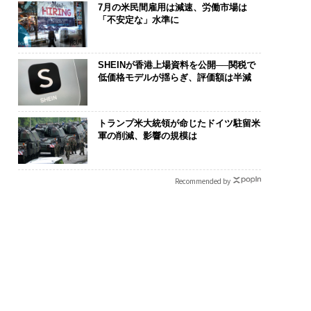
7月の米民間雇用は減速、労働市場は
「不安定な」水準に
SHEINが香港上場資料を公開──関税で
低価格モデルが揺らぎ、評価額は半減
トランプ米大統領が命じたドイツ駐留米
軍の削減、影響の規模は
Recommended by