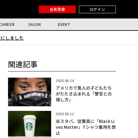
会員登録
ログイン
CAREER
SALON
EVENT
限にしました
関連記事
2020.06.14
アメリカで黒人の子どもたち
がたたき込まれる「警官との
接し方」
2020.06.12
米スタバ、従業員に「Black Li
ves Matter」Tシャツ着用を禁
止