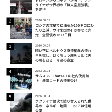
ライナが世界初の「無人空挺強襲」
を遂行
2026.08.05
ロシアの攻撃で給油所が150キロにわ
たり全滅、ウは米国の引き寄せに奔
走 全面侵攻1623日目
2026.08.04
暗い空にペルセウス座流星群の流れ
星を探し、はくちょう座を目印に天
の川を辿る 今週の夜空
2023.05.03
サムスン、ChatGPTの社内使用禁
止 機密コードの流出受け
2026.08.04
ウクライナ侵攻で塗り替えられた世
界のエネルギー地図 ロシアは信用
失墜