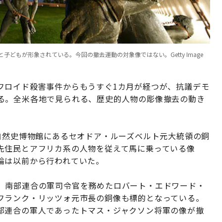
どもが形象されている。今回の撤去運動の対象像ではない。Getty Image
フロイド殺害事件からもうすぐ1カ月が経つが、抗議デモ
る。全米各地で見られる、歴史的人物の彫像撤去の動き
自然史博物館にあるセオドア・ルーズベルト元大統領の銅
先住民とアフリカ系の人物を従えて馬に乗っている像
論は以前から行われていた。
、南部連合の軍司令官を務めたロバート・エドワード・
フランク・リッツォ元市長の銅像も標的となっている。
部連合の軍人であったトマス・ジャクソン将軍の像が撤