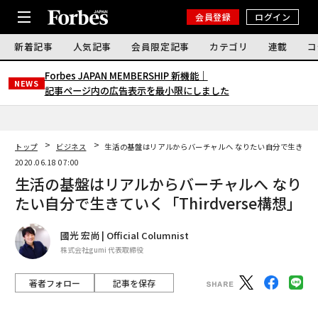
会員登録
ログイン
新着記事
人気記事
会員限定記事
カテゴリ
連載
コ
Forbes JAPAN MEMBERSHIP 新機能｜
NEWS
記事ページ内の広告表示を最小限にしました
トップ
ビジネス
生活の基盤はリアルからバーチャルへ なりたい自分で生きていく「
2020.06.18 07:00
生活の基盤はリアルからバーチャルへ なり
たい自分で生きていく「Thirdverse構想」
國光 宏尚 | Official Columnist
株式会社gumi 代表取締役
著者フォロー
記事を保存