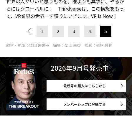
世界の人がいいと思うものを。誰よりも真摯に、やるか
らにはグローバルに！ Thirdverseは、この構想をもっ
て、VR業界の世界一を獲りにいきます。VR is Now！
1
2
3
4
5
取材・執筆：柴田 佐世子 編集：柴山 由香 撮影：稲垣 純也
2026年9月号発売中
最新号の購入はこちらから
メンバーシップに登録する