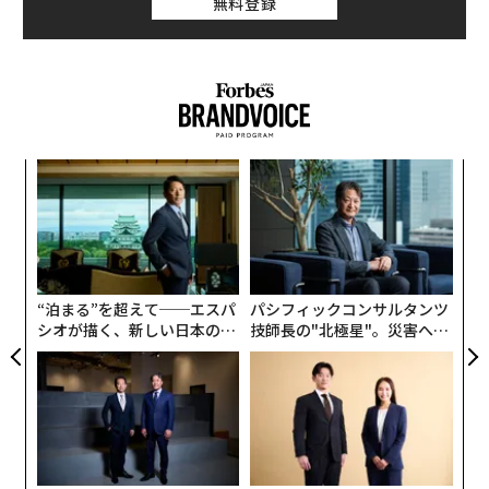
無料登録
伝
る
モ
革
ク
た「
“泊まる”を超えて──エスパ
パシフィックコンサルタンツ
シオが描く、新しい日本のラ
技師長の"北極星"。災害への
グジュアリー（前編）
無力感を乗り越え見つけた、
防災一筋20年の答え