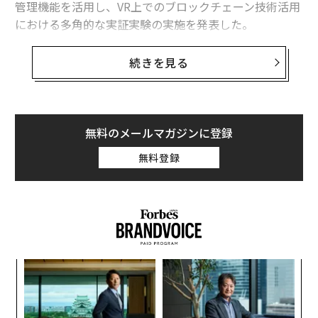
管理機能を活用し、VR上でのブロックチェーン技術活用
における多角的な実証実験の実施を発表した。
実験の第一段階として、『ソード・オブ・ガルガンチュ
続きを見る
ア』内のアイテムを獲得できるクエストイベントを実施
し、その際に獲得することができるデジタルデータをNF
T（代替が不可能なトークン）として発行するという。
無料のメールマガジンに登録
よむネコ代表取締役社長の國光宏尚は、東証一部に上場
無料登録
したソーシャルゲーム運営会社gumiの創業者として知
られるが、現在はVR分野に注力。よむネコでのVRゲーム
開発のほか、VRゲーム「Beat Saber」などを運営する
「Beat Games」などアメリカのVR/AR産業に投資する
「Venture Reality Fund」や、日本・北欧・韓国のVR/A
R産業に投資するインキュベーションプログラムの運営
伝
にも携わっている。
る
モ
革
そんな國光が一方で注目しているのが、ブロックチェー