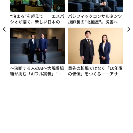
ク
ン技術だ。現在は仮想通貨とセットで語られることが多
た「
いブロックチェーンだが、彼はこれを将来のVR業界に欠
“泊まる”を超えて──エスパ
パシフィックコンサルタンツ
かせない技術だと捉えている。今回発表した実証実験は
シオが描く、新しい日本のラ
技師長の"北極星"。災害への
そのための大きな一歩だという。
グジュアリー（前編）
無力感を乗り越え見つけた、
防災一筋20年の答え
〜決断する人のAI〜大規模組
目先の転職ではなく「10年後
織が挑む「AIフル実装」“使
の価値」をつくる──アサイ
う”企業から“動く”企業へ【N
ンの長期伴走型支援とは
TTドコモビジネス×PwC】
『ソード・オブ・ガルガンチュア』のプレイ画面
一見すると接点の少ない「VR×ブロックチェーン」とい