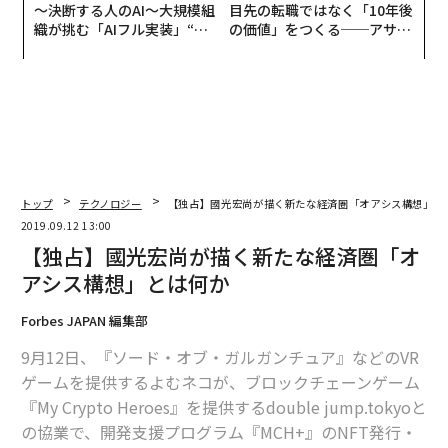
〜決断する人のAI〜大規模組
目先の転職ではなく「10年後
織が挑む「AIフル実装」“使
の価値」をつくる──アサイ
う”企業から“動く”企業へ【N
ンの長期伴走型支援とは
TTドコモビジネス×PwC】
トップ
テクノロジー
【独占】國光宏尚が描く新たな経済圏「オアシス構想」と
2019.09.12 13:00
【独占】國光宏尚が描く新たな経済圏「オ
アシス構想」とは何か
Forbes JAPAN 編集部
9月12日、『ソード・オブ・ガルガンチュア』などのVR
ゲームを提供するよむネコが、ブロックチェーンゲーム
『My Crypto Heroes』を提供するdouble jump.tokyoと
の協業で、開発支援プログラム『MCH+』のNFT発行・