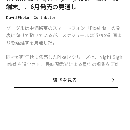
編集＝上田裕資
端末」、6月発売の見通し
David Phelan | Contributor
2026年9月号発売中
グーグルは中価格帯のスマートフォン「Pixel 4a」の発
表に向けて動いているが、スケジュールは当初の計画よ
りも遅延する見通しだ。
最新号の購入はこちらから
同社が昨年秋に発売したPixel 4シリーズは、Night Sigh
メンバーシップに登録する
t機能を進化させ、長時間露光による星空の撮影を可能
にしたことで話題を呼んだが、価格はPixel 4が799ド
ル、Pixel 4 XLが899ドルというやや高額な設定だった
続きを見る
しかし、新モデルのPixel 4aは399ドルという求めやすい
関連記事
価格で高い性能を実現し、一部では、アップルが先日発
iPhone SEを脅かすグーグルの「399ドル端末」、6月発売の見通し
売したiPhone SEの最新モデルを超える支持を集めると
も期待されている。
アップルの折り畳み式スマホ「iPhone Fold」は2021年発売の見通し