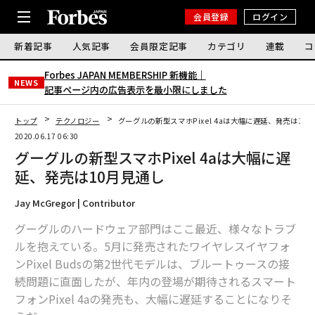
会員登録
ログイン
新着記事
人気記事
会員限定記事
カテゴリ
連載
コ
Forbes JAPAN MEMBERSHIP 新機能｜
NEWS
記事ページ内の広告表示を最小限にしました
トップ
テクノロジー
グーグルの新型スマホPixel 4aは大幅に遅延、発売は10
2020.06.17 06:30
グーグルの新型スマホPixel 4aは大幅に遅
延、発売は10月見通し
Jay McGregor | Contributor
グーグルのハードウェア部門はここ最近、様々なトラブ
ルを抱えている。5月に発売されたワイヤレスイヤフォ
ンPixel Budsの第2世代モデルは、ブルートゥースの接
続問題に直面したが、年内の登場が期待されるスマート
フォンPixel 4aの発売も、大幅に遅延することになりそ