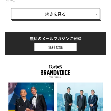
うだ。
今回の情報は確度の高いリーク情報で知られるジョン・
続きを見る
プロッサーが報じたものだ。プロッサーによるとPixelシ
リーズの廉価版モデルである4aは、7月13日に発表さ
れ、発売は10月22日までずれ込む見通しという。
無料のメールマガジンに登録
さらに、4aの新たなカラーオプション“barely blue（か
無料登録
ろうじて青）”の発売は、見送りになったという。プロ
ッサーによると、これはかなり確度が高いリーク情報だ
という。
スパ
な
のラ
術
た
挑
ア
よっ
PA