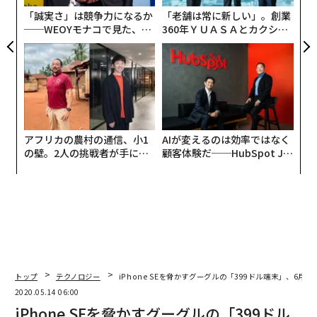
「誠実さ」は競争力になるか
「老舗は常に新しい」。創業
──WEOYモナコで見た、く
360年ＹＵＡＳＡとカクシン
ら寿司の経営哲学
CEO田尻望が語る、AIを超え
る人の価値
アフリカの農村の通信、小1
AIが変えるのは効率ではなく
の壁。2人の挑戦者が手にし
顧客体験だ──HubSpot Ja
た「次なる武器」
panが語る「Grow Better」
な組織のつくり方
トップ
テクノロジー
iPhone SEを脅かすグーグルの「399ドル端末」、6月
2020.05.14 06:00
iPhone SEを脅かすグーグルの「399ドル