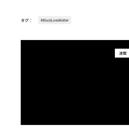
タグ：
#BlackLivesMatter
連載