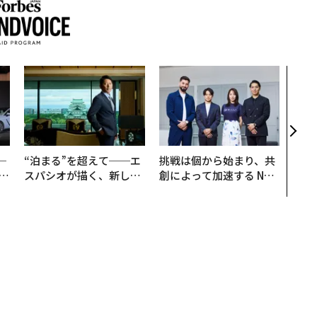
目先
年後
─ア
支援
─
“泊まる”を超えて──エ
挑戦は個から始まり、共
E
スパシオが描く、新しい
創によって加速する NOR
日本のラグジュアリー
QAIN JAPAN 特別座談会
（前編）