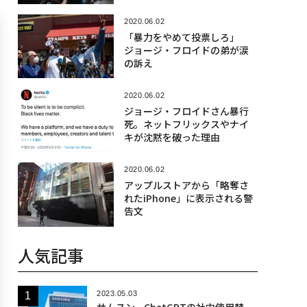
2020.06.02
「暴力をやめて投票しろ」
ジョージ・フロイドの弟が涙
の訴え
2020.06.02
ジョージ・フロイドさん暴行
死。ネットフリックスやナイ
キが沈黙を破った理由
2020.06.02
アップルストアから「略奪さ
れたiPhone」に表示される警
告文
人気記事
2023.05.03
サムスン、ChatGPTの社内使用禁