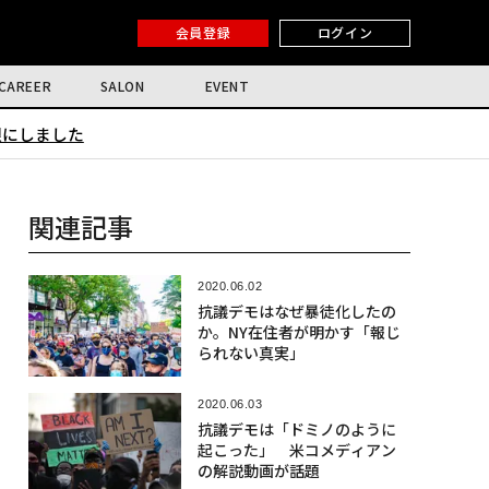
会員登録
ログイン
CAREER
SALON
EVENT
限にしました
関連記事
2020.06.02
抗議デモはなぜ暴徒化したの
か。NY在住者が明かす「報じ
られない真実」
2020.06.03
抗議デモは「ドミノのように
起こった」 米コメディアン
の解説動画が話題