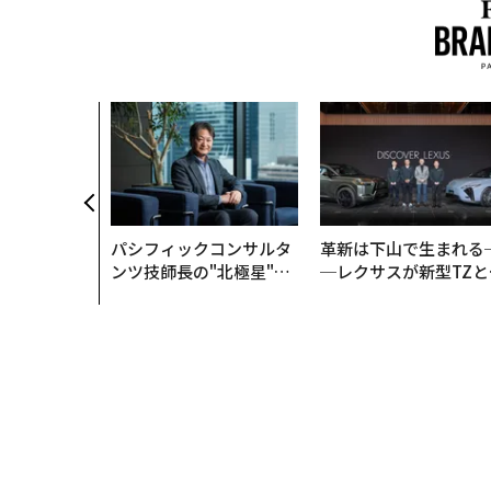
パシフィックコンサルタ
革新は下山で生まれる
ンツ技師長の"北極星"。
─レクサスが新型TZと
災害への無力感を乗り越
Sに込めた「DISCOVE
え見つけた、防災一筋20
R」の哲学
年の答え