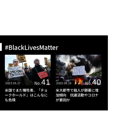
#BlackLivesMatter
41
40
No.
No.
2023.05.17
2020.08.19
米国でまた犠牲者、「チョ
米大都市で殺人が顕著に増
ークホールド」はこんなに
加傾向 抗議活動やコロナ
も危険
が要因か