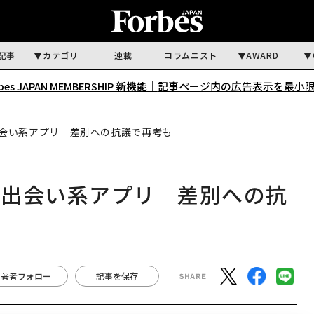
記事
カテゴリ
連載
コラムニスト
AWARD
rbes JAPAN MEMBERSHIP 新機能｜
記事ページ内の広告表示を最小
会い系アプリ 差別への抗議で再考も
つ出会い系アプリ 差別への抗
著者フォロー
記事を保存