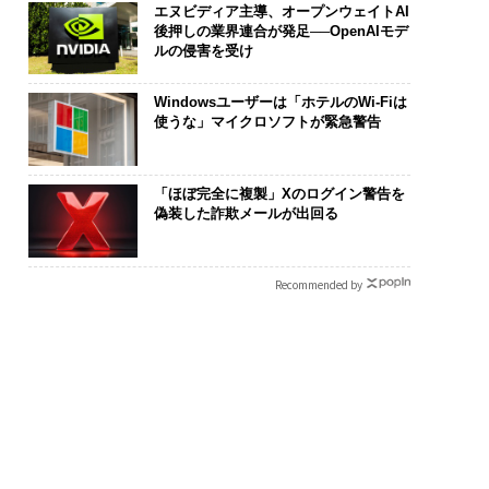
エヌビディア主導、オープンウェイトAI
後押しの業界連合が発足──OpenAIモデ
ルの侵害を受け
Windowsユーザーは「ホテルのWi-Fiは
使うな」マイクロソフトが緊急警告
「ほぼ完全に複製」Xのログイン警告を
偽装した詐欺メールが出回る
Recommended by