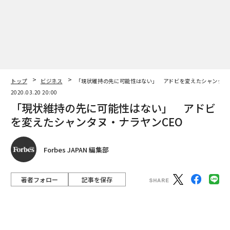
ソニーのXperia 1 IIは老舗レンズメーカーのカール・ツァイスが設計したレンズを
搭載。デジタルカメラαシリーズの技術も惜しみなく投入した本格派カメラ機能を
強みとしている。
もはやコンパクトデジタルカメラの性能を凌ぐほどの実
トップ
ビジネス
「現状維持の先に可能性はない」 アドビを変えたシャンタヌ
力を備える、スマホのカメラで撮った高品位な動画や写
2020.03.20 20:00
真をそのままInstagramやFacebookなどソーシャルメデ
「現状維持の先に可能性はない」 アドビ
ィアにアップロード・共有してコミュニケーションを楽
を変えたシャンタヌ・ナラヤンCEO
しむ文化は世界中に広まった。
Forbes JAPAN 編集部
そして次は、PCを介することなくスマホで撮った写真に
直接オリジナルの“映える加工”を施して、SNSに直接ア
ップできるソフトウェアに次の競争軸が移りつつあるよ
著者フォロー
記事を保存
うだ。
アドビ会長兼社長兼CEOのシャンタヌ・ナラヤン
Photoshop Cameraに触れてみるとアドビの本気度の高
「Adobe Creative Cloud」を皮切りに、ビジネスの主戦
さが伝わってくる。