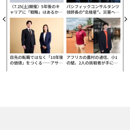
ア
ーウェイ、OPPOなど韓国・中国のライバルもiPhoneに
〈7.25(土)開催〉5年後のキ
パシフィックコンサルタンツ
勝るとも劣らないカメラ機能付きスマホで包囲網を張
ャリアに「戦略」はあるか。
技師長の"北極星"。災害への
る。日本のメーカーにもデジタル一眼の開発資産を惜し
トップエグゼクティブのキャ
無力感を乗り越え見つけた、
リアに触れる1日│CAREER S
防災一筋20年の答え
みなく投入するソニーの「Xperia 1 II」や、8K動画撮影
UMMIT 2026
に対応したシャープの「AQUOS R5G」など有力な機種
がある。
目先の転職ではなく「10年後
アフリカの農村の通信、小1
の価値」をつくる──アサイ
の壁。2人の挑戦者が手にし
ンの長期伴走型支援とは
た「次なる武器」