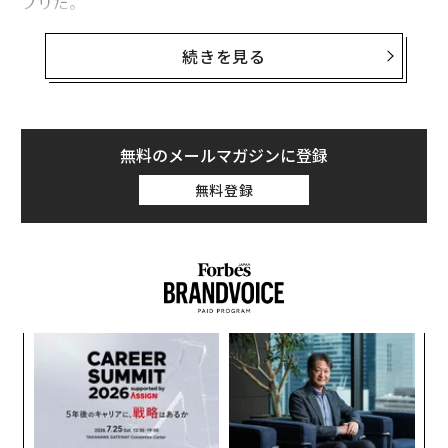
プリだ。
続きを見る
スマホ向けアプリの開発に注力するアドビ
アドビと言えば、IllustratorやPhotoshopに代表される
無料のメールマガジンに登録
PC作業に最適化されたプロフェッショナル向けのクリエ
イティブツールを長年に渡り提供する老舗のソフトウェ
無料登録
アメーカーだ。そのアドビが近年ではスマホで手軽に使
えるアプリの開発を加速させている。
特に写真や動画の撮影・編集用アプリは同社が最も力を
入れる分野だ。その理由は近年増え続ける、スマホを中
心にフォトコミュニケーションを楽しむユーザーのニー
“
ズをいち早く捉えるためであることは明白だ。
オ
ジ
な
2019年はアップルが初のトリプルレンズカメラを搭載す
術
るiPhone 11シリーズを発売した。サムスンにLG、ファ
た