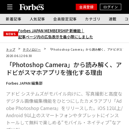
会員登録
ログイン
新着記事
人気記事
会員限定記事
カテゴリ
連載
コ
Forbes JAPAN MEMBERSHIP 新機能｜
NEWS
記事ページ内の広告表示を最小限にしました
トップ
テクノロジー
「Photoshop Camera」から読み解く、アドビがス
2020.06.12 06:30
「Photoshop Camera」から読み解く、ア
ドビがスマホアプリを強化する理由
Forbes JAPAN 編集部
アドビ システムズがモバイル向けに、写真撮影と高度な
デジタル画像編集機能をひとつにしたカメラアプリ「Ad
obe Photoshop Camera」をリリースした。iOS 12以上/
Android 9以上のスマートフォンやタブレットにインス
トールして無料で楽しめる“モバイル・ネイティブ”なア