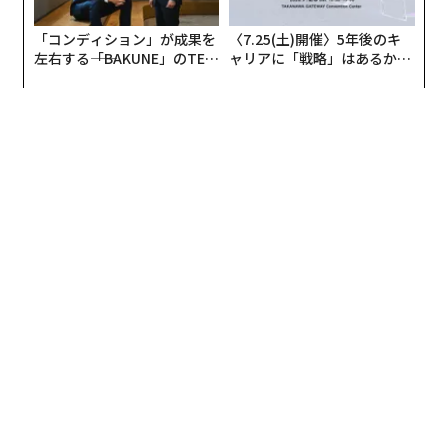
「コンディション」が成果を
〈7.25(土)開催〉5年後のキ
左右する――「BAKUNE」のTEN
ャリアに「戦略」はあるか。
TIALが支える「挑戦者の明
トップエグゼクティブのキャ
日」
リアに触れる1日│CAREER S
UMMIT 2026
（筆者友人撮影）
「やはり」と「どうしてここまで」複雑な想い
私は朝のニュースで目にした暴徒と化したプロテスター