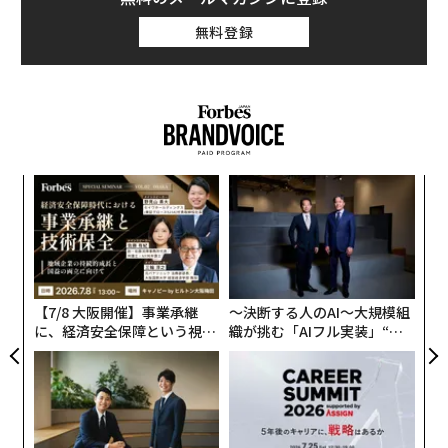
への不祥事に、人々は怒りを抑えきれない。大規模な抗
無料登録
議集会はニューヨーク市でも行われ、日に日に過激さが
増している。「BlackLivesMatter」「I can’t breathe」
など、さまざまなメッセージが書かれたプラカードを持
った人々が街を行進して黒人差別を訴えているのだ。
しかし、昼間の抗議から一転、プロテスター（抗議参加
伝
者）は夜になると暴徒と化す。2日目の抗議集会では、
る
警察車両に火炎瓶を投げ込んだ殺人未遂も含め、約200
モ
“
人が拘束された。3日目は過激さを増し、約350人拘束。
シ
ユニオンスクエアにプロテスターが集結し、ゴミ箱が燃
グ
やされ、警察車両が次々と放火され、洋服店や家電店で
【7/8 大阪開催】事業承継
〜決断する人のAI〜大規模組
は、窓が割られ商品が強奪された。警察官とプロテスタ
に、経済安全保障という視点
織が挑む「AIフル実装」“使
ーの衝突は、深夜過ぎまで続いた。
が加わるとき──経営者が問
う”企業から“動く”企業へ【N
われる新たな判断軸
TTドコモビジネス×PwC】
4日目の本日の午後5時現在。公式には抗議が行われる予
定はないはずだが、マンハッタンのブライアントパーク
付近で抗議集会が自然発生している。