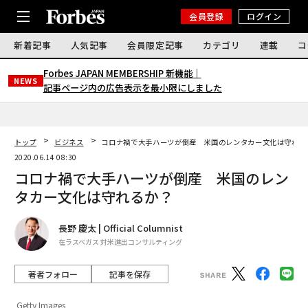
会員登録
ログイン
新着記事
人気記事
会員限定記事
カテゴリ
連載
コ
Forbes JAPAN MEMBERSHIP 新機能｜
NEWS
記事ページ内の広告表示を最小限にしました
トップ
ビジネス
コロナ禍で大手ハーツが倒産 米国のレンタカー文化は守れる
2020.06.14 08:30
コロナ禍で大手ハーツが倒産 米国のレン
タカー文化は守れるか？
長野 慶太 | Official Columnist
在ラスベガス 対米進出コンサルティング
著者フォロー
記事を保存
Getty Images