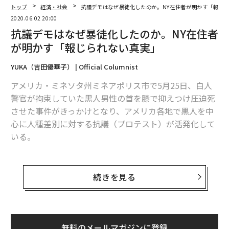
トップ
経済・社会
抗議デモはなぜ暴徒化したのか。NY在住者が明かす「報じ
2020.06.02 20:00
抗議デモはなぜ暴徒化したのか。NY在住者
が明かす「報じられない真実」
YUKA（吉田優華子） | Official Columnist
アメリカ・ミネソタ州ミネアポリス市で5月25日、白人
警官が拘束していた黒人男性の首を膝で抑えつけ圧迫死
させた事件がきっかけとなり、アメリカ各地で黒人を中
心に人種差別に対する抗議（プロテスト）が活発化して
いる。
事件で死亡したのはジョージ・フロイド氏。同氏は白人
警官に圧迫されている間「I can’t breathe（息ができな
続きを見る
い）」と訴え続け、助けを求めた。この一部始終を捉え
た動画は、ソーシャルメディアで拡散された。
今回に限らず、これまでの白人警官による度重なる黒人
無料のメールマガジンに登録