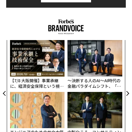
目
の
ン
「
─
ら
【7/8 大阪開催】事業承継
〜決断する人のAI〜AI時代の
に、経済安全保障という視点
金融パラダイムシフト、「超
が加わるとき──経営者が問
個別化」の核心 【MUFG×ウ
われる新たな判断軸
ェルスナビ×PwC】