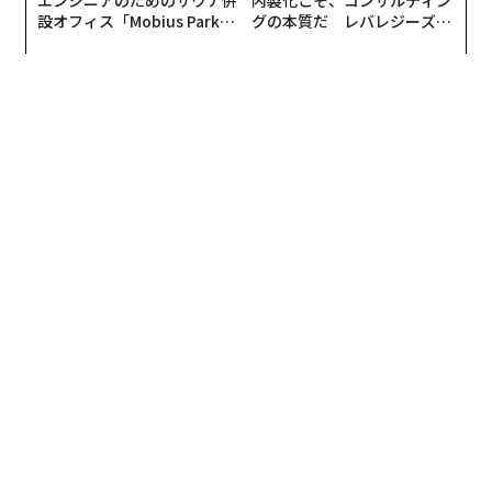
エンジニアのためのサウナ併
内製化こそ、コンサルティン
設オフィス「Mobius Park」
グの本質だ レバレジーズが
がオープン──タマディック
実践する、次世代ファームの
が健康経営を徹底する理由
全貌