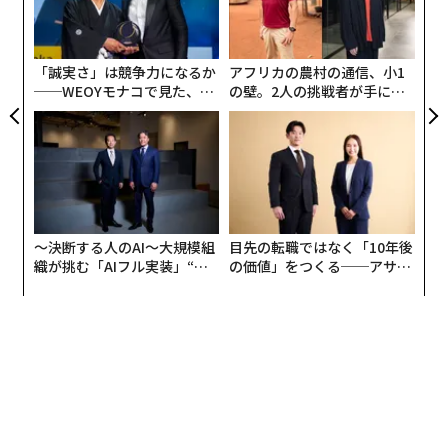
全
ャ
が群がる排水路など──。だがこれらも、日本文化の魅
ト
力のほんの一部にすぎない。実際、この記事にすべてを
リア
収めることは不可能だが、すくなくとも日本が「訪れる
「誠実さ」は競争力になるか
アフリカの農村の通信、小1
UM
──WEOYモナコで見た、く
の壁。2人の挑戦者が手にし
べき国」である理由の一端として、その瞠目の文化を紹
ら寿司の経営哲学
た「次なる武器」
介しよう。日本人のとびきりのやさしさ、日常を細やか
に愛でる心映えに心打たれない人は、おそらくいないは
ずだ。
#1 日本のバス運転手たちは、ストライキ中にもかかわ
らずいつものルートでのバス運行を続ける。なんと乗客
〜決断する人のAI〜大規模組
目先の転職ではなく「10年後
織が挑む「AIフル実装」“使
の価値」をつくる──アサイ
から運賃を受け取らずに
う”企業から“動く”企業へ【N
ンの長期伴走型支援とは
TTドコモビジネス×PwC】