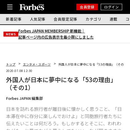
会員登録
ログイン
新着記事
人気記事
会員限定記事
カテゴリ
連載
コ
Forbes JAPAN MEMBERSHIP 新機能｜
NEWS
記事ページ内の広告表示を最小限にしました
トップ
エンタメ・スポーツ
外国人が日本に夢中になる「53の理由」（その1）
2020.07.08 12:30
外国人が日本に夢中になる「53の理由」
（その1）
Forbes JAPAN 編集部
日本を訪れる旅行者が離日後に懐かしく思うこと、「日
本滞在中に存分に楽しんでおけよ」と同胞旅行者たちに
伝えたいことは何だろう。もしかするとそこに、われわ