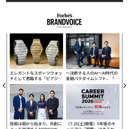
真のデザイン愛好家にとって、ぜひとも叶えてみたい願
飲料缶の上面。ビールなどの誤飲を防ぐため、「おさけ」などと刻印されてい
いは、こういった素晴らしい建築物に「一泊する」こと
る・
gracebuchele.wordpress.comReport
だ。うまいぐあいに、日本で超一流の評価を持つ建築家
の多くは、ホテルの設計を専門に手がけている。それゆ
#3 日本のファンは「FIFAワールドカップ2014」の試
え日本は、世界でも例をみない個性的なホテルの宝庫で
合後、「掃除」のために待機していた
年後
「
サイ
3
あり、その多くが魅力的なバックストーリーを有してい
C
る。
内
る
グ
実
次回の日本旅行で、唯一無二のユニークな空間で眠りた
全
い人のために、私たちがお勧めする「最高のホテル」を
エレガントなスポーツウォッ
〜決断する人のAI〜AI時代の
チとして君臨する「ピアジ
金融パラダイムシフト、「超
紹介しよう。
ェ」ポロの魅力
個別化」の核心 【MUFG×ウ
ェルスナビ×PwC】
1.ベネッセハウス（直島・香川県）
挑戦は個から始まり、共創に
〈7.25(土)開催〉5年後のキ
よって加速する NORQAIN JA
ャリアに「戦略」はあるか。