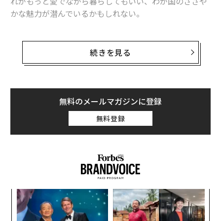
れがもっと愛でながら暮らしてもいい、わが国のささや
かな魅力が潜んでいるかもしれない。
米国のメディア「
Boredpanda
」の記事に、外国人旅行
者や在日外国人自らが撮影した、そんな「日本の魅力」
続きを見る
を伝える写真が掲載されている。同サイトの協力のも
と、数回にわたって転載する。
無料のメールマガジンに登録
日本の文化は、われわれ欧米の国々のどことも似ていな
無料登録
い。そのユニークさは実に筆舌に尽くしがたいほどだ。
あの日本人生来のとびきりの礼儀正しさ、几帳面さ、勤
勉さを、日本以外の国で見た人はいるだろうか？
日本といえば、アニメ、相撲、桜、新幹線などが有名だ
が、日常生活でも実にさまざまな小さな工夫が凝らされ
ルー
内
イン
グ
ている。驚くほど革新的なトイレ、新鮮な卵の自動販売
し、
実
機、東京の地下鉄のユニークなシステム、なんと「鯉」
〈7