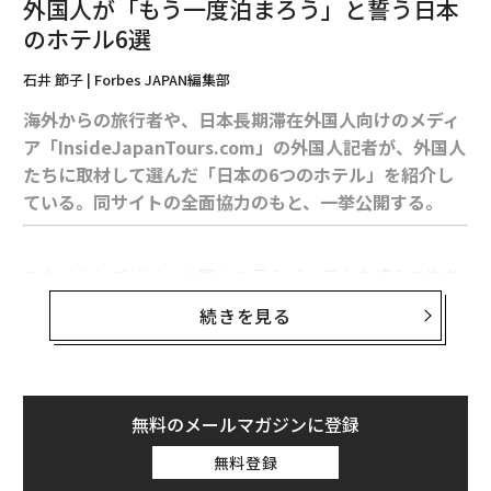
外国人が「もう一度泊まろう」と誓う日本
日本のバス・
MohammedAshemimry
のホテル6選
#2
日本のアルミ缶の上面には「点字」で商品名が書か
石井 節子 | Forbes JAPAN編集部
れている
海外からの旅行者や、日本長期滞在外国人向けのメディ
ア「InsideJapanTours.com」の外国人記者が、外国人
たちに取材して選んだ「日本の6つのホテル」を紹介し
ている。同サイトの全面協力のもと、一挙公開する。
スタイルとデザインに関して言えば、日本を超えて先を
見る必要はない。伝統に裏打ちされた禅スタイルのすっ
続きを見る
きりしたラインが特徴的な、シンプルかつミニマルな美
学──建築家とデザイナーは、長年にわたり、日本文化
にインスピレーションを求めてきた。それに日本は、安
藤忠雄や隈研吾をはじめとする、世界に名だたる建築家
無料のメールマガジンに登録
を誇る国だ。東京が世界で最も印象的な建物の本拠地で
無料登録
あることは、何も驚くことではない。