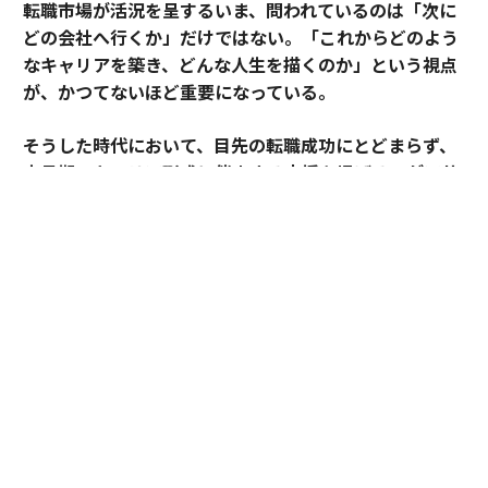
転職市場が活況を呈するいま、問われているのは「次に
どの会社へ行くか」だけではない。「これからどのよう
なキャリアを築き、どんな人生を描くのか」という視点
が、かつてないほど重要になっている。
そうした時代において、目先の転職成功にとどまらず、
中長期のキャリア形成に伴走する支援を掲げるのがアサ
インだ。
その支援を体現するのが、卓越した実績と高い専門性を
備えたごく限られた人材にのみ与えられる役割「アソシ
エイトプリンシパル」である。今回は、その役割を担う
松井孝太郎と多田有花に、キャリアに寄り添い続ける覚
悟と支援哲学を聞いた。
全社の支援品質向上を牽引する「アソシエイト
プリンシパル」