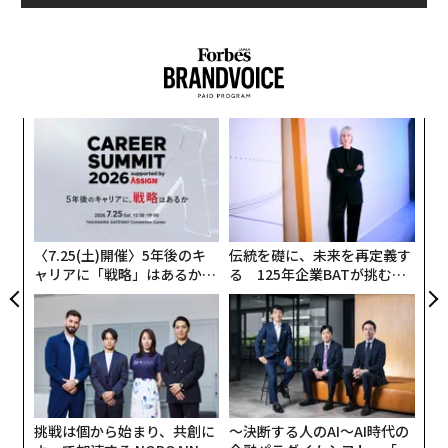
革
ク
た「
“
シ
グ
〈7.25(土)開催〉5年後のキ
伝統を礎に、未来を再定義す
ャリアに「戦略」はあるか。
る 125年企業BATが挑むス
トップエグゼクティブのキャ
モークレスな未来
リアに触れる1日│CAREER S
UMMIT 2026
挑戦は個から始まり、共創に
〜決断する人のAI〜AI時代の