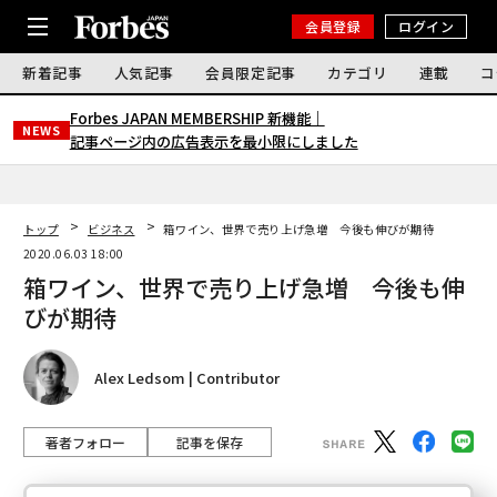
会員登録
ログイン
新着記事
人気記事
会員限定記事
カテゴリ
連載
コ
Forbes JAPAN MEMBERSHIP 新機能｜
NEWS
記事ページ内の広告表示を最小限にしました
トップ
ビジネス
箱ワイン、世界で売り上げ急増 今後も伸びが期待
2020.06.03 18:00
箱ワイン、世界で売り上げ急増 今後も伸
びが期待
Alex Ledsom | Contributor
著者フォロー
記事を保存