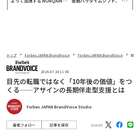
よって加速する NORQAIN JA
金融パラダイムシフト、「超
PAN 特別座談会
個別化」の核心 【MUFG×ウ
ェルスナビ×PwC】
トップ
Forbes JAPAN BrandVoice
Forbes JAPAN BrandVoice
目先
2026.07.24 11:00
目先の転職ではなく「10年後の価値」をつ
くる──アサインの長期伴走型支援とは
Forbes JAPAN BrandVoice Studio
著者フォロー
記事を保存