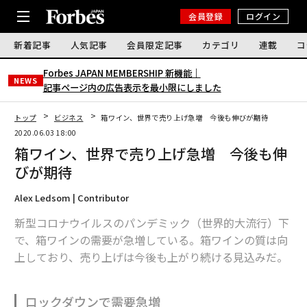
会員登録
ログイン
新着記事
人気記事
会員限定記事
カテゴリ
連載
コ
Forbes JAPAN MEMBERSHIP 新機能｜
NEWS
記事ページ内の広告表示を最小限にしました
トップ
ビジネス
箱ワイン、世界で売り上げ急増 今後も伸びが期待
2020.06.03 18:00
箱ワイン、世界で売り上げ急増 今後も伸
びが期待
Alex Ledsom | Contributor
新型コロナウイルスのパンデミック（世界的大流行）下
で、箱ワインの需要が急増している。箱ワインの質は向
上しており、売り上げは今後も上がり続ける見込みだ。
ロックダウンで需要急増