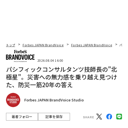
トップ
Forbes JAPAN BrandVoice
Forbes JAPAN BrandVoice
パシ
2026.08.04 16:00
パシフィックコンサルタンツ技師長の"北
極星"。災害への無力感を乗り越え見つけ
た、防災一筋20年の答え
Forbes JAPAN BrandVoice Studio
著者フォロー
記事を保存