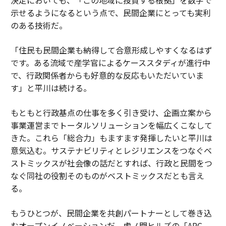
示せるようになるという点で、民間企業にとっても実利
のある技術だ。
「住民も民間企業も納得して合意形成しやすくなるはず
です。ある流域で産学官によるケーススタディが進行中
で、行政関係者からも好意的な反応もいただいていま
す」と平川は続ける。
もともと行政基点の仕事を多く引き受け、企画立案から
事業運営までトータルソリューションを幅広くこなして
きた。これら「総合力」もますます発揮したいと平川は
意気込む。サステナビリティとレジリエンスをつなぐベ
ストミックスが社会像の話だとすれば、行政と民間をつ
なぐ同社の役割そのものがベストミックスだとも言え
る。
もうひとつが、民間企業を共創パートナーとして巻き込
むオープンイノベーションだ。虎ノ門ヒルズの「ARC