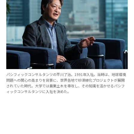
パシフィックコンサルタンツの平川了治。1991年入社。当時は、地球環境
問題への関心の高まりを背景に、世界各地で砂漠緑化プロジェクトが展開
されていた時代。大学では農業土木を専攻し、その知識を活かせるパシフ
ィックコンサルタンツに入社を決めた。
「防災は10点ずつを積み重ねる」。技師長の原
点
これほど広いビジョンを語れる平川とは、いったいどん
な人物なのか。そのキャリアをたどると、日本の防災史