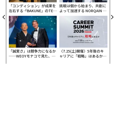
T
「コンディション」が成果を
挑戦は個から始まり、共創に
左右する――「BAKUNE」のTEN
よって加速する NORQAIN JA
TIALが支える「挑戦者の明
PAN 特別座談会
日」
「誠実さ」は競争力になるか
〈7.25(土)開催〉5年後のキ
──WEOYモナコで見た、く
ャリアに「戦略」はあるか。
ら寿司の経営哲学
トップエグゼクティブのキャ
リアに触れる1日│CAREER S
UMMIT 2026