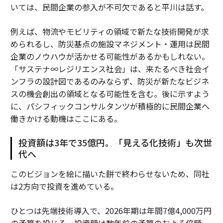
いては、民間企業の参入が不可欠であると平川は話す。
例えば、物流やモビリティの領域で新たな技術開発が求
められるし、防災基点の施設マネジメント・運用は民間
企業のノウハウが活かせる可能性があるかもしれない。
「サステナ∞レジリエンス社会」は、来たるべき社会イ
ンフラの設計図であるのみならず、防災が新たなビジネ
スの機会創出の領域となる可能性を含む。後に示すよう
に、パシフィックコンサルタンツが積極的に民間企業へ
働きかける動機はここにある。
投資額は3年で35億円。「見える化技術」も次世
代へ
このビジョンを絵に描いた餅で終わらせないため、同社
は2方向で投資を進めている。
ひとつは先端技術導入で、2026年期は年間7億4,000万円
の予算を投じる。投資額は数年前の予算のおよそ倍額