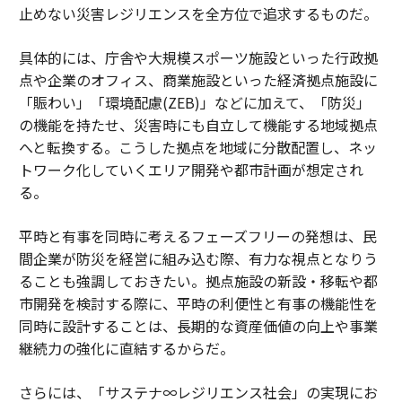
止めない災害レジリエンスを全方位で追求するものだ。
具体的には、庁舎や大規模スポーツ施設といった行政拠
点や企業のオフィス、商業施設といった経済拠点施設に
「賑わい」「環境配慮(ZEB)」などに加えて、「防災」
の機能を持たせ、災害時にも自立して機能する地域拠点
へと転換する。こうした拠点を地域に分散配置し、ネッ
トワーク化していくエリア開発や都市計画が想定され
る。
平時と有事を同時に考えるフェーズフリーの発想は、民
間企業が防災を経営に組み込む際、有力な視点となりう
ることも強調しておきたい。拠点施設の新設・移転や都
市開発を検討する際に、平時の利便性と有事の機能性を
同時に設計することは、長期的な資産価値の向上や事業
継続力の強化に直結するからだ。
さらには、「サステナ∞レジリエンス社会」の実現にお