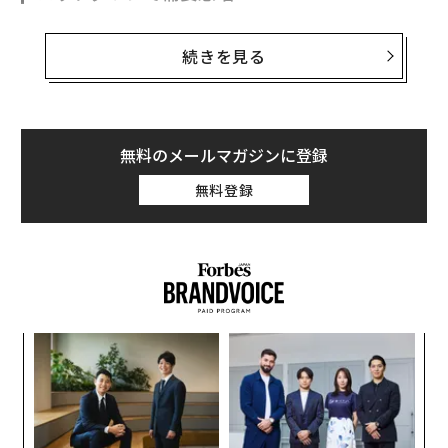
続きを見る
ワインの容量はボトルが1本750ミリリットルなのに対
し、箱ワインは通常3リットル以上あり、今回のパンデ
ミック中に人気のアルコール商品となった。
無料のメールマガジンに登録
米オンラインメディアのインサイダーによると、米国で
は3月7日の週の売り上げが前年比で53％増加した。また
無料登録
カナダのオンタリオ州酒類管理委員会（LCBO）によれ
ば、同国での2020年3月の箱ワインの売り上げは前年同
期比で77％上昇。月間販売数が4万7000箱増えた計算
だ。
ア
の
た
〜
織
う