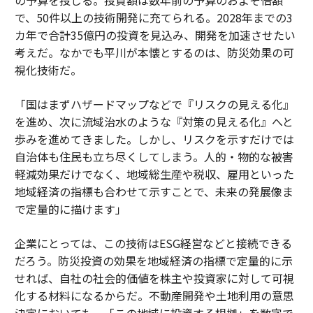
で、50件以上の技術開発に充てられる。2028年までの3
カ年で合計35億円の投資を見込み、開発を加速させたい
考えだ。なかでも平川が本懐とするのは、防災効果の可
視化技術だ。
「国はまずハザードマップなどで『リスクの見える化』
を進め、次に流域治水のような『対策の見える化』へと
歩みを進めてきました。しかし、リスクを示すだけでは
自治体も住民も立ち尽くしてしまう。人的・物的な被害
軽減効果だけでなく、地域総生産や税収、雇用といった
地域経済の指標も合わせて示すことで、未来の発展像ま
で定量的に描けます」
企業にとっては、この技術はESG経営などと接続できる
だろう。防災投資の効果を地域経済の指標で定量的に示
せれば、自社の社会的価値を株主や投資家に対して可視
化する材料になるからだ。不動産開発や土地利用の意思
決定においても、「この地域に投資する根拠」を数字で