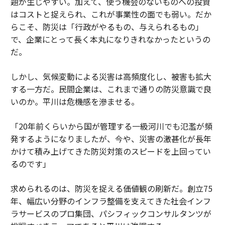
題が生じやすい。加えて、使う機会のないものへの投資
はコストと捉えられ、これが事業性の面でも弱い。だか
らこそ、防災は「行政がやるもの、与えられるもの」
で、企業にとって長く本丸になりきれなかったというの
だ。
しかし、気候変動による災害は高頻度化し、被害も拡大
する一方だ。民間企業は、これまで通りの防災意識で良
いのか。平川は危機感を滲ませる。
「20年前くらいから国が管理する一級河川でも氾濫が頻
発するようになりましたが、今や、災害の激甚化が長年
かけて積み上げてきた防災対策のスピードを上回ってい
るのです」
求められるのは、防災を捉える価値観の刷新だ。創立75
年、幅広い分野のインフラ整備を支えてきた社会インフ
ラサービスのプロ集団、パシフィックコンサルタンツが