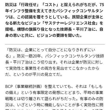
防災は「行政任せ」「コスト」と捉えられがちだが、75
年インフラ整備を支えてきたパシフィックコンサルタン
ツは、この認識を覆そうとしている。民間企業が主体と
なる新たなビジョン「サステナ∞レジリエンス社会」を
提唱。構想の旗振り役となった技師長・平川了治に、自
身の思いと共に、ビジョンの要諦を聞いた。
「防災は、企業にとって自分ごとになりきれずにい
る」。防災一筋20年、パシフィックコンサルタンツ技師
長・平川了治はこう切り出す。それは企業が防災に対し
て実効性と事業性その両方を見出せてこなかったから
だ、というのが平川の見立てだ。
BCP（事業継続計画）を整えていても、それは「もしも
の備え」という有事限定の発想にとどまり、平時の事業
戦略とは切り離されて語られがちだった。有事のみの防
災は、いざという時に機能しないことが多く実効性に問