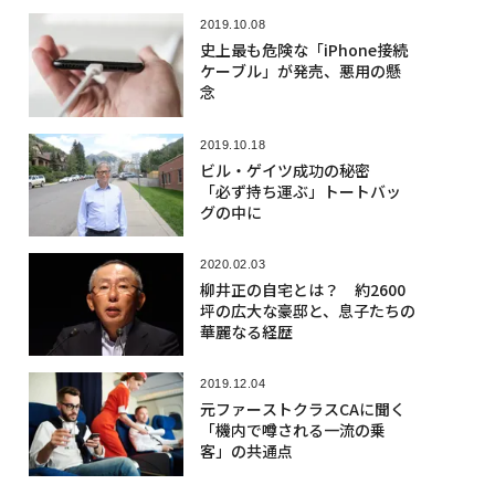
2019.10.08
史上最も危険な「iPhone接続
ケーブル」が発売、悪用の懸
念
2019.10.18
ビル・ゲイツ成功の秘密
「必ず持ち運ぶ」トートバッ
グの中に
2020.02.03
柳井正の自宅とは？ 約2600
坪の広大な豪邸と、息子たちの
華麗なる経歴
2019.12.04
元ファーストクラスCAに聞く
「機内で噂される一流の乗
客」の共通点