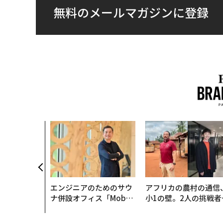
無料のメールマガジンに登録
エンジニアのためのサウ
アフリカの農村の通信
ナ併設オフィス「Mobiu
小1の壁。2人の挑戦者
s Park」がオープン──
手にした「次なる武器
タマディックが健康経営