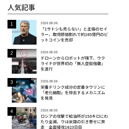
人気記事
2026.08.06
「1サトシも売らない」と主張のセイ
ラー、取得原価割れで約165億円のビ
ットコインを売却
2026.08.05
ドローンからロボットが降下、ウク
ライナが世界初の「無人空挺強襲」
を遂行
2026.08.06
栄養ドリンク成分の定番タウリンに
「老化細胞」を除去するメカニズム
を発見
2026.08.05
ロシアの攻撃で給油所が150キロにわ
たり全滅、ウは米国の引き寄せに奔
走 全面侵攻1623日目