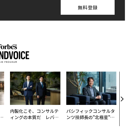
無料登録
革新
─レ
Sに
R」
、
内製化こそ、コンサルテ
パシフィックコンサルタ
が
ィングの本質だ レバレ
ンツ技師長の"北極星"。
」
ジーズが実践する、次世
災害への無力感を乗り越
代ファームの全貌
え見つけた、防災一筋20