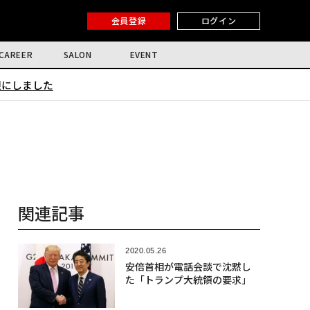
会員登録
ログイン
CAREER
SALON
EVENT
限にしました
関連記事
2020.05.26
安倍首相が電話会談で沈黙し
た「トランプ大統領の要求」