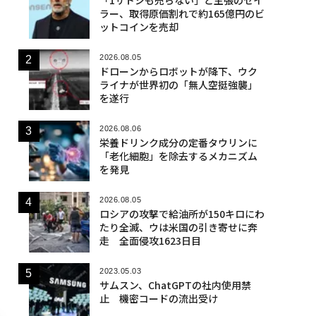
ラー、取得原価割れで約165億円のビ
ットコインを売却
2026.08.05
ドローンからロボットが降下、ウク
ライナが世界初の「無人空挺強襲」
を遂行
2026.08.06
栄養ドリンク成分の定番タウリンに
「老化細胞」を除去するメカニズム
を発見
2026.08.05
ロシアの攻撃で給油所が150キロにわ
たり全滅、ウは米国の引き寄せに奔
走 全面侵攻1623日目
2023.05.03
サムスン、ChatGPTの社内使用禁
止 機密コードの流出受け