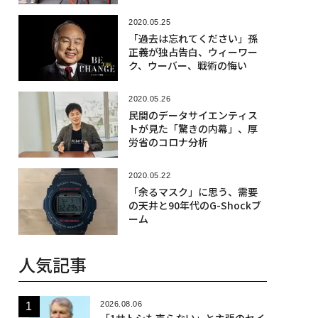
2020.05.25
「過去は忘れてください」孫
正義が独占告白、ウィーワー
ク、ウーバー、戦術の悔い
2020.05.26
民間のデータサイエンティス
トが見た「驚きの内幕」、厚
労省のコロナ分析
2020.05.22
「余るマスク」に思う、需要
の天井と90年代のG-Shockブ
ーム
人気記事
2026.08.06
「1サトシも売らない」と主張のセイ