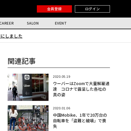
会員登録
ログイン
CAREER
SALON
EVENT
限にしました
関連記事
2020.05.19
ウーバーはZoomで大量解雇通
達 コロナで露呈した各社の
真の姿
2020.01.06
中国Mobike、1年で20万台の
自転車を「盗難と破壊」で喪
失