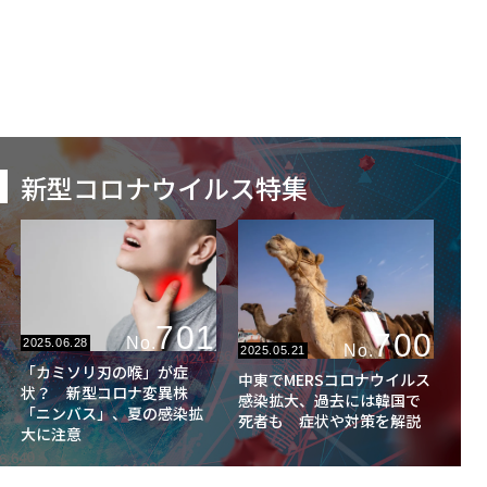
新型コロナウイルス特集
701
700
No.
2025.06.28
No.
2025.05.21
「カミソリ刃の喉」が症
中東でMERSコロナウイルス
状？ 新型コロナ変異株
感染拡大、過去には韓国で
「ニンバス」、夏の感染拡
死者も 症状や対策を解説
大に注意