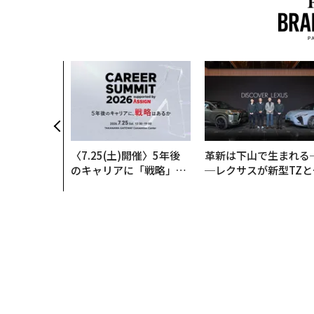
、未来を再定
年企業BAT
ークレスな未
〈7.25(土)開催〉5年後
革新は下山で生まれる
のキャリアに「戦略」は
─レクサスが新型TZと
あるか。トップエグゼク
Sに込めた「DISCOVE
ティブのキャリアに触れ
R」の哲学
る1日│CAREER SUMMI
T 2026