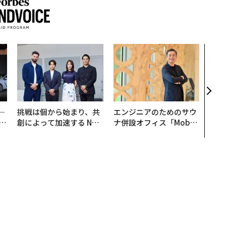
“泊
スパ
日本
（前
─
挑戦は個から始まり、共
エンジニアのためのサウ
E
創によって加速する NOR
ナ併設オフィス「Mobiu
QAIN JAPAN 特別座談会
s Park」がオープン──
タマディックが健康経営
を徹底する理由