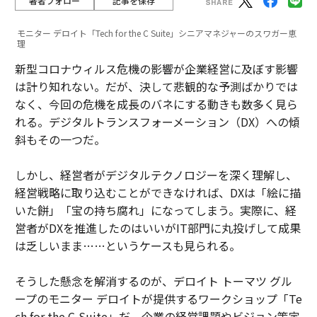
著者フォロー
記事を保存
モニター デロイト「Tech for the C Suite」シニアマネジャーのスワガー恵
理
新型コロナウィルス危機の影響が企業経営に及ぼす影響
は計り知れない。だが、決して悲観的な予測ばかりでは
なく、今回の危機を成長のバネにする動きも数多く見ら
れる。デジタルトランスフォーメーション（DX）への傾
斜もその一つだ。
しかし、経営者がデジタルテクノロジーを深く理解し、
経営戦略に取り込むことができなければ、DXは「絵に描
いた餅」「宝の持ち腐れ」になってしまう。実際に、経
営者がDXを推進したのはいいがIT部門に丸投げして成果
は乏しいまま……というケースも見られる。
そうした懸念を解消するのが、デロイト トーマツ グル
ープのモニター デロイトが提供するワークショップ「Te
ch for the C-Suite」だ。企業の経営課題やビジョン策定