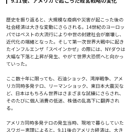
9.11後、アメリカで起こった経営戦略の変化
歴史を振り返ると、大規模な疫病や災害が起こった後の
社会経済は大きな変動にさらされる。14世紀のヨーロッ
パではペストの大流行により中世の封建社会が崩壊し、
近代化の端緒となった。そして第一次世界大戦中に起き
たインフルエンザ「スペインかぜ」の際には、NYダウは
大幅な下落と上昇が発生、やがて世界大恐慌へと向かっ
ていった。
ここ数十年に限っても、石油ショック、湾岸戦争、アメ
リカ同時多発テロ、リーマンショック、東日本大震災な
ど、日本はもちろん世界はさまざまな試練にさらされ、
そのたびに個人消費の低迷、株価の乱高下に翻弄され
る。
アメリカ同時多発テロの発生当時、現地で暮らしていた
スワガー恵理によると、9.11後のアメリカ経済は、大き