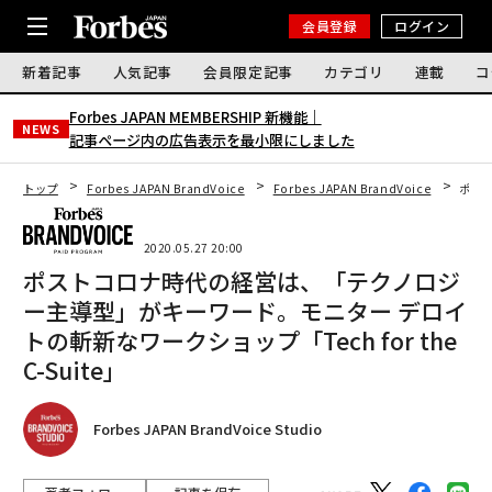
会員登録
ログイン
新着記事
人気記事
会員限定記事
カテゴリ
連載
コ
Forbes JAPAN MEMBERSHIP 新機能｜
NEWS
記事ページ内の広告表示を最小限にしました
トップ
Forbes JAPAN BrandVoice
Forbes JAPAN BrandVoice
ポスト
2020.05.27 20:00
ポストコロナ時代の経営は、「テクノロジ
ー主導型」がキーワード。モニター デロイ
トの斬新なワークショップ「Tech for the
C-Suite」
Forbes JAPAN BrandVoice Studio