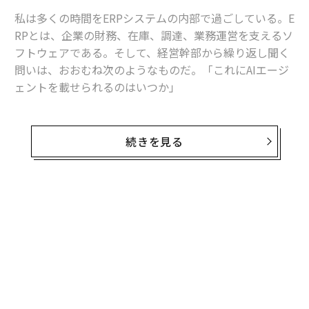
私は多くの時間をERPシステムの内部で過ごしている。E
RPとは、企業の財務、在庫、調達、業務運営を支えるソ
フトウェアである。そして、経営幹部から繰り返し聞く
問いは、おおむね次のようなものだ。「これにAIエージ
ェントを載せられるのはいつか」
これは最初に問うべき問いではない。
続きを見る
エージェントが有用ではないからではない。有用であ
る。仕訳を起案し、発注書を準備し、例外処理を回付で
きるソフトウェアは、バックオフィス部門の働き方を変
え得る。しかし、業務オペレーションにおいては、行動
できる能力よりも、その行動がなぜ正しかったのかを証
明できる能力の方が重要である。
エンタープライズAIには、エージェント層の前にエビデ
ンス層が必要だ。