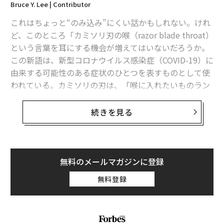
Bruce Y. Lee | Contributor
最新号の購入はこちらから
これはちょっと“のみ込み”にくい話かもしれない。けれ
ど、このところ「カミソリ刃の喉（razor blade throat）
メンバーシップに登録する
という言葉を耳にする機会が増えてはいないだろうか。
この新語は、新型コロナウイルス感染症（COVID-19）に
由来する可能性のある症状のひとつを表すものとして使
われている。カミソリの刃は、「喉に入れたいものラン
キング」ではピザやホットドッグなどのはるか下位に来
関連記事
るものに違いない。
続きを見る
新型コロナ禍で選手のメンタルに影 日本サッカー界でいま起きているこ
と
だが、喉にカミソリが刺さるような、鋭い強烈な痛みを
感じるという報告が、非公式ながらますます増加してい
閉塞感が漂ういま、求められるきゃりーぱみゅぱみゅの存在。彼女はコロ
るのだ。そしてこれは、新型コロナウイルス（SARS-Co
ナ禍に何を想うのか？
無料のメールマガジンに登録
V-2）の新たな変異株「NB.1.8.1」の出現・流行と時を同
フェイスブックが「出社可能な社員」を4分の1に制限、感染防止に全力
無料登録
じくして起こっている。NB.1.8.1は最近、中国で新型コ
ロナの新たな感染拡大を招き、ここへきて米国でも急速
マスクを着け、靴を脱ぐ。新型コロナでニューヨーカーの習慣に変化
に広まっているオミクロン株派生型だ。
癒しと共感と創造力 アフターコロナの時代を築く世界に不可欠なもの