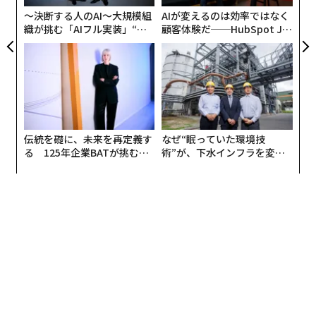
ェ
〜決断する人のAI〜大規模組
AIが変えるのは効率ではなく
まだ経験したことのない危機に、自分たちにできること
織が挑む「AIフル実装」“使
顧客体験だ──HubSpot Ja
う”企業から“動く”企業へ【N
panが語る「Grow Better」
はないか。人が集まれない状況で、21世紀型の「つなが
TTドコモビジネス×PwC】
な組織のつくり方
り」を模索することはできないか。そんな思いから、日
本で初めての取り組みとなるイベントが誕生した。
イベントプラットフォームのPeatix JAPANは24時間オン
ラインチャリティイベント「Hello, New Normal」を開
伝統を礎に、未来を再定義す
なぜ“眠っていた環境技
催することを5月22日に発表した。5月29日（金）19時
る 125年企業BATが挑むス
術”が、下水インフラを変え
モークレスな未来
たのか──産総研×月島JFE
から5月30日（土）19時まで、24のコミュニティが集結
アクアソリューションの10年
して、リレー形式でそれぞれライブ配信を行う。企画で
得られた収益はすべて「WHOのための新型コロナウイル
ス感染症連帯対応基金」に送られる。
イベント中では、トークセッション以外にも普段お寺で
フェスを開催している僧侶の友光雅臣が座禅のセッショ
ンを行ったり、日替わりの店長によって運営される有楽
町のソーシャルバーPORTOがオンラインでその空間を