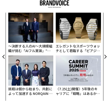
これは、NB.1.8.1がこれまでといくらか違ったタイプの
新型コロナを引き起こしているということなのだろう
タグ：
新型コロナウイルス特集
ィン
「
か。正確に言えばそうではない。とはいえ、新型コロナ
ズが
─
がもたらし得る影響や、夏の感染拡大がまた起こる可能
ムの
ら
A
性にについて、わたしたちが引き続き注意を払うようあ
顧客
らためて警鐘を鳴らすものではある。
pa
な
〜決断する人のAI〜大規模組
エレガントなスポーツウォッ
織が挑む「AIフル実装」“使
チとして君臨する「ピアジ
う”企業から“動く”企業へ【N
ェ」ポロの魅力
TTドコモビジネス×PwC】
連載
新型コロナウイルス特集
挑戦は個から始まり、共創に
〈7.25(土)開催〉5年後のキ
よって加速する NORQAIN JA
ャリアに「戦略」はあるか。
PAN 特別座談会
トップエグゼクティブのキャ
リアに触れる1日│CAREER S
連載一覧
UMMIT 2026