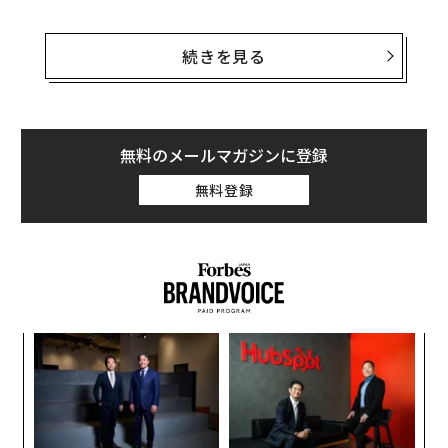
続きを見る
無料のメールマガジンに登録
無料登録
Getty Images
パシ
ソ
ラグ
プ
─
35年後、人類は新型コロナウイルスという新たな感染症
〜
束
との闘いに直面している。今もなおその前線に立つ人々
金
個
がいる。