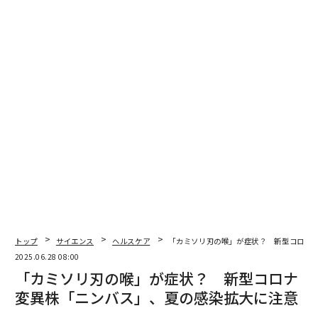
もともとイベントを通じて知り合った藤田に雑談ベース
で話を持ちかけたのは5月頭。Zoom越しに横石のアイデ
アをシェアした。賛同した藤田はゴールデンウィークが
明けるとすぐにキックオフ、実質2週間弱でイベントが
立ち上がった。その間、国内外24のコミュニティを集
め、協力を仰いだ。
次ページ ＞
「新しい日常」が始まる
1
2
文＝井土亜梨沙
トップ
サイエンス
ヘルスケア
「カミソリ刃の喉」が症状？ 新型コロナ
2025.06.28 08:00
「カミソリ刃の喉」が症状？ 新型コロナ
2026年9月号発売中
変異株「ニンバス」、夏の感染拡大に注意