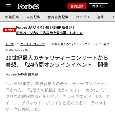
会員登録
ログイン
新着記事
人気記事
会員限定記事
カテゴリ
連載
コ
Forbes JAPAN MEMBERSHIP 新機能｜
NEWS
記事ページ内の広告表示を最小限にしました
トップ
エンタメ・スポーツ
20世紀最大のチャリティーコンサートから着想、「
2020.05.22 12:00
20世紀最大のチャリティーコンサートから
着想、「24時間オンラインイベント」開催
Forbes JAPAN 編集部
今から35年前。20世紀最大のチャリティーコンサートが
開かれた。「1億人の飢餓を救う」をスローガンに「ア
フリカの難民救済」を目的としたライヴエイド。U2、ク
イーン、デヴィッド・ボウイなど名だたるアーティスト
が一同に集結した。