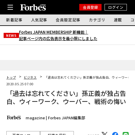
会員登録
ログイン
新着記事
人気記事
会員限定記事
カテゴリ
連載
コ
Forbes JAPAN MEMBERSHIP 新機能｜
NEWS
記事ページ内の広告表示を最小限にしました
トップ
ビジネス
「過去は忘れてください」孫正義が独占告白、ウィーワーク、
2020.05.25 07:00
「過去は忘れてください」孫正義が独占告
白、ウィーワーク、ウーバー、戦術の悔い
magazine | Forbes JAPAN編集部