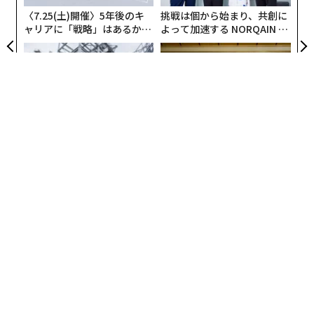
全
〈7.25(土)開催〉5年後のキ
挑戦は個から始まり、共創に
ャリアに「戦略」はあるか。
よって加速する NORQAIN JA
トップエグゼクティブのキャ
PAN 特別座談会
リアに触れる1日│CAREER S
UMMIT 2026
なぜ“眠っていた環境技
“泊まる”を超えて──エスパ
術”が、下水インフラを変え
シオが描く、新しい日本のラ
たのか──産総研×月島JFE
グジュアリー（前編）
アクアソリューションの10年