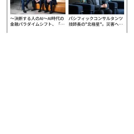
〜決断する人のAI〜AI時代の
パシフィックコンサルタンツ
金融パラダイムシフト、「超
技師長の"北極星"。災害への
個別化」の核心 【MUFG×ウ
無力感を乗り越え見つけた、
ェルスナビ×PwC】
防災一筋20年の答え