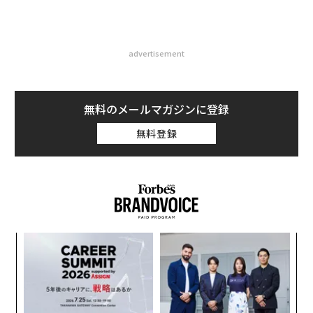
advertisement
無料のメールマガジンに登録
無料登録
A
顧客
pa
内
な
グ
実