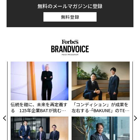
無料のメールマガジンに登録
無料登録
内
グ
実
ア
全
の
た
伝統を礎に、未来を再定義す
「コンディション」が成果を
る 125年企業BATが挑むス
左右する――「BAKUNE」のTEN
モークレスな未来
TIALが支える「挑戦者の明
日」