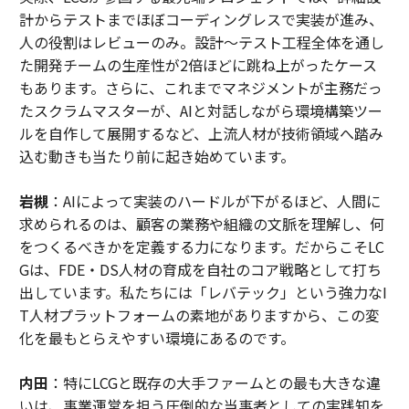
計からテストまでほぼコーディングレスで実装が進み、
人の役割はレビューのみ。設計～テスト工程全体を通し
た開発チームの生産性が2倍ほどに跳ね上がったケース
もあります。さらに、これまでマネジメントが主務だっ
たスクラムマスターが、AIと対話しながら環境構築ツー
ルを自作して展開するなど、上流人材が技術領域へ踏み
込む動きも当たり前に起き始めています。
岩槻
：AIによって実装のハードルが下がるほど、人間に
求められるのは、顧客の業務や組織の文脈を理解し、何
をつくるべきかを定義する力になります。だからこそLC
Gは、FDE・DS人材の育成を自社のコア戦略として打ち
出しています。私たちには「レバテック」という強力なI
T人材プラットフォームの素地がありますから、この変
化を最もとらえやすい環境にあるのです。
内田
：特にLCGと既存の大手ファームとの最も大きな違
いは、事業運営を担う圧倒的な当事者としての実践知を