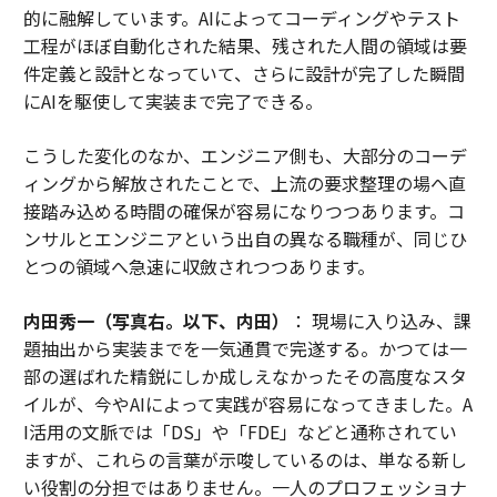
的に融解しています。AIによってコーディングやテスト
工程がほぼ自動化された結果、残された人間の領域は要
件定義と設計となっていて、さらに設計が完了した瞬間
にAIを駆使して実装まで完了できる。
こうした変化のなか、エンジニア側も、大部分のコーデ
ィングから解放されたことで、上流の要求整理の場へ直
接踏み込める時間の確保が容易になりつつあります。コ
ンサルとエンジニアという出自の異なる職種が、同じひ
とつの領域へ急速に収斂されつつあります。
内田秀一（写真右。以下、内田）
： 現場に入り込み、課
題抽出から実装までを一気通貫で完遂する。かつては一
部の選ばれた精鋭にしか成しえなかったその高度なスタ
イルが、今やAIによって実践が容易になってきました。A
I活用の文脈では「DS」や「FDE」などと通称されてい
ますが、これらの言葉が示唆しているのは、単なる新し
い役割の分担ではありません。一人のプロフェッショナ