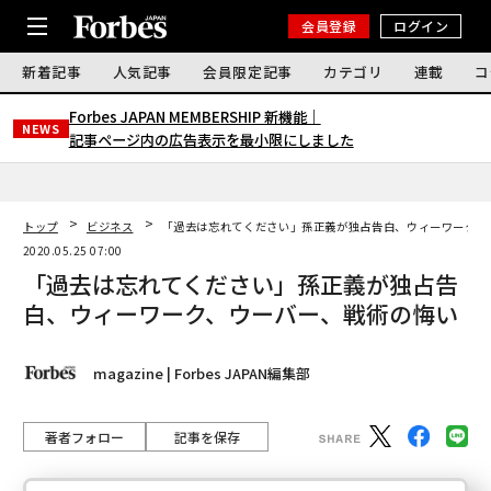
会員登録
ログイン
新着記事
人気記事
会員限定記事
カテゴリ
連載
コ
Forbes JAPAN MEMBERSHIP 新機能｜
NEWS
記事ページ内の広告表示を最小限にしました
トップ
ビジネス
「過去は忘れてください」孫正義が独占告白、ウィーワーク、
2020.05.25 07:00
「過去は忘れてください」孫正義が独占告
白、ウィーワーク、ウーバー、戦術の悔い
magazine | Forbes JAPAN編集部
著者フォロー
記事を保存