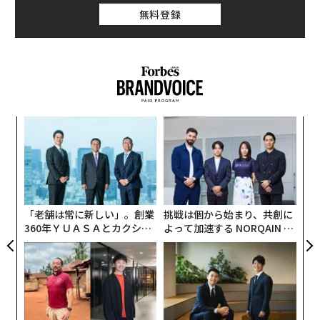
無料登録
ナ併
〜
k」
金
ック
個
内
由
ェ
グ
実
全
「老舗は常に新しい」。創業
挑戦は個から始まり、共創に
360年ＹＵＡＳＡとカクシン
よって加速する NORQAIN JA
CEO田尻望が語る、AIを超え
PAN 特別座談会
る人の価値