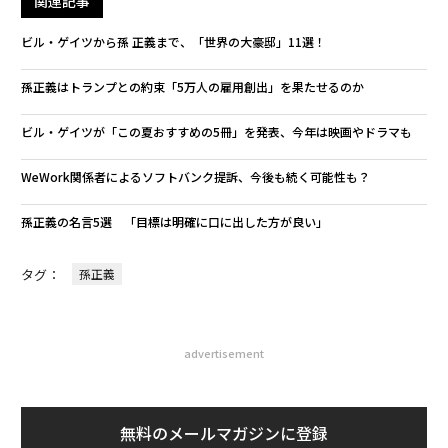
関連記事
ビル・ゲイツから孫 正義まで、「世界の大豪邸」11選！
孫正義はトランプとの約束「5万人の雇用創出」を果たせるのか
ビル・ゲイツが「この夏おすすめの5冊」を発表、今年は映画やドラマも
WeWork関係者によるソフトバンク提訴、今後も続く可能性も？
孫正義の名言5選 「目標は明確に口に出した方が良い」
タグ：
孫正義
advertisement
無料のメールマガジンに登録