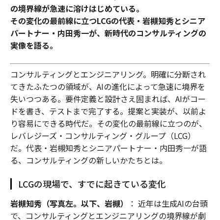
の境界線が急速に溶けはじめている。
その変化の最前線に立つLCGの代表・岩槻知秀とシニア
パートナー・内田秀一が、新時代のコンサルティングの
実像を語る。
コンサルティングとエンジニアリング。明確に分断され
てきたふたつの領域が、AIの進化によって急速に境界を
失いつつある。要件定義と設計さえ固まれば、AIがコー
ドを書き、テストまで完了する。提案と実装が、以前よ
り容易にできる時代だ。その変化の最前線に立つのが、
レバレジーズ・コンサルティング・グループ（LCG）
だ。代表・岩槻知秀とシニアパートナー・内田秀一が語
る、コンサルティングの新しいかたちとは。
LCGの現場で、すでに起きている変化
岩槻知秀（写真左。以下、岩槻）
： 近年は生成AIの台頭
で、コンサルティングとエンジニアリングの境界線が劇