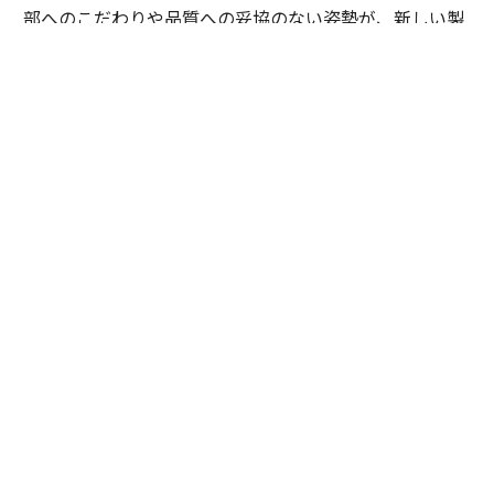
部へのこだわりや品質への妥協のない姿勢が、新しい製
品やサービスを磨き上げる場となっている。そこで培わ
れた知見は、世界各国に展開されるイノベーションの源
泉にもなっている。
「日本の人々の国民性とも言えるかもしれませんが、BA
Tジャパンの社員は非常に勤勉で、きめ細かな配慮に優
れています。その背景には、日本の消費者が品質に求め
る基準の高さがあると思います」
ムルメステールは、日本の人材に大きな期待を寄せる。
「社内には多くの優秀な人材がいます。私の役割は、シ
ンプルで明確な方向性を示し、彼ら一人ひとりが能力を
最大限に発揮できる環境を整えることです」
APMEA全体のマネジメントにおいても、その考え方は一
貫している。