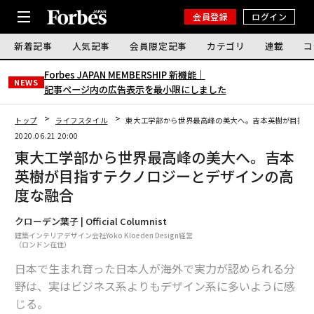
会員登録
ログイン
新着記事
人気記事
会員限定記事
カテゴリ
連載
コ
Forbes JAPAN MEMBERSHIP 新機能｜
NEWS
記事ページ内の広告表示を最小限にしました
トップ
ライフスタイル
東大工学部から世界最高峰の美大へ。吉本英樹が目指す
2020.06.21 20:00
東大工学部から世界最高峰の美大へ。吉本
英樹が目指すテクノロジーとデザインの高
度な融合
クローデン葉子 | Official Columnist
建築インテリアデザイン会社Yoko Kloeden Design経営
（ロンドン在住）
日本で生まれ育った日本人が海外で実力が認められる分
野は、実はビジネス系よりもデザイン系に多いように感
じる。