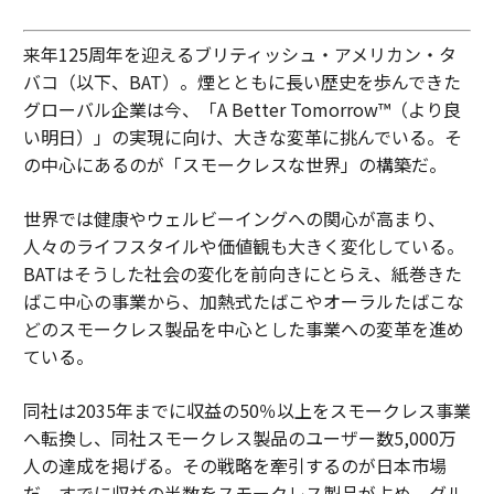
来年125周年を迎えるブリティッシュ・アメリカン・タ
バコ（以下、BAT）。煙とともに長い歴史を歩んできた
グローバル企業は今、「A Better Tomorrow™（より良
い明日）」の実現に向け、大きな変革に挑んでいる。そ
の中心にあるのが「スモークレスな世界」の構築だ。
世界では健康やウェルビーイングへの関心が高まり、
人々のライフスタイルや価値観も大きく変化している。
BATはそうした社会の変化を前向きにとらえ、紙巻きた
ばこ中心の事業から、加熱式たばこやオーラルたばこな
どのスモークレス製品を中心とした事業への変革を進め
ている。
同社は2035年までに収益の50％以上をスモークレス事業
へ転換し、同社スモークレス製品のユーザー数5,000万
人の達成を掲げる。その戦略を牽引するのが日本市場
だ。すでに収益の半数をスモークレス製品が占め、グル