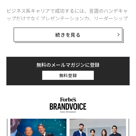
ビジネス系キャリアで成功するには、言語のハンデキャ
ップだけでなくプレゼンテーション力、リーダーシップ
といった、日本の教育であまり重視されていないソフト
スキルが海外では極めて重要となる。それと比べ、デザ
続きを見る
イン界では純粋にアウトプットのクオリティだけで評価
される側面が強いからだ。
デザイン界の風の噂で聞いたのだが、現在プロダクトデ
無料のメールマガジンに登録
ザイン界で最も注目される若手デザイナーの1人が、私
無料登録
が住むロンドンにいるという。東大工学部から芸術分野
では世界最高峰のロイヤル・カレッジ・オブ・アートを
卒業し、ロンドンでデザインエンジニアリングスタジオ
「Tangent」を経営している吉本英樹さんだ。
エンジニアリングからアートへ。全く違う領域への転身
ィン
〜
に見えるが、自分の中では一貫した研究領域だったと振
ズが
金
り返る吉本さんに、テクノロジーとアートの融合を目指
ムの
個