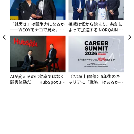
義す
ア
したロンドンでの10年間を聞いた。
ェ
むス
の
た
──2010年にロンドンに移住されたそうですが、それ以
「誠実さ」は競争力になるか
挑戦は個から始まり、共創に
──WEOYモナコで見た、く
よって加速する NORQAIN JA
前はどのようなことをされていたのでしょうか。
ら寿司の経営哲学
PAN 特別座談会
東京大学工学部の航空宇宙工学科で学び、大学院は航空
宇宙工学専攻で、修士過程まで進みました。もともとエ
アラインのパイロットになりたかったんです。航空機を
機械として研究するよりも、航空機を使って世界を飛び
回る方にロマンを感じていました。しかし、視力が原因
AIが変えるのは効率ではなく
〈7.25(土)開催〉5年後のキ
顧客体験だ──HubSpot Ja
ャリアに「戦略」はあるか。
でパイロットは断念しました。
panが語る「Grow Better」
トップエグゼクティブのキャ
な組織のつくり方
リアに触れる1日│CAREER S
そもそも航空宇宙工学専攻は、パイロットになるための
UMMIT 2026
学科ではありません。友人たちは、ヘリコプターのプロ
ペラの騒音を削減させるためにはどうすればいいか空気
力学で考えたり、ジェットエンジンの推進力の効率を上
げるためにはどうしたらいいかを考えたりしていまし