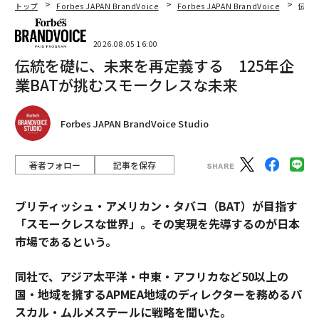
トップ
Forbes JAPAN BrandVoice
Forbes JAPAN BrandVoice
伝統
2026.08.05 16:00
伝統を礎に、未来を再定義する 125年企
業BATが挑むスモークレスな未来
Forbes JAPAN BrandVoice Studio
著者フォロー
記事を保存
ブリティッシュ・アメリカン・タバコ（BAT）が目指す
「スモークレスな世界」。その実現を先導するのが日本
市場であるという。
同社で、アジア太平洋・中東・アフリカなど50以上の
国・地域を擁するAPMEA地域のディレクターを務めるパ
スカル・ムルメステールに戦略を聞いた。