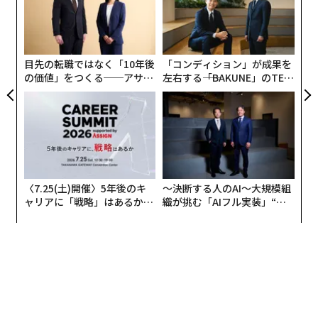
個
っている珍しい時計を現金で買い付けて、日本に持ち帰
「
ェ
れば売れた時代だった。
─
ら
香港、尖沙咀 （チム・サー・チョイ）のネイザン・ロー
目先の転職ではなく「10年後
「コンディション」が成果を
ドを北に向かい、左に折れた先に猫がいる時計屋があっ
の価値」をつくる──アサイ
左右する――「BAKUNE」のTEN
ンの長期伴走型支援とは
TIALが支える「挑戦者の明
た。目ぼしい物（ブツ）はなく、早々に退散しようとす
日」
ると店主が言った。
「二階も見てみるかい？ Swatch（スウォッチ）が、
売るほどあるぞ」微笑みを浮かべながら、冗談だか本気
だか分からない言葉だった。
〈7.25(土)開催〉5年後のキ
〜決断する人のAI〜大規模組
ャリアに「戦略」はあるか。
織が挑む「AIフル実装」“使
トップエグゼクティブのキャ
う”企業から“動く”企業へ【N
二階に上がってみると、そこにはギャラリーのように大
リアに触れる1日│CAREER S
TTドコモビジネス×PwC】
量のスウォッチが置いてあった。数年前に起きたスウォ
UMMIT 2026
ッチ・ブームのときに仕入れた在庫が大量に積み上がっ
ていたのだった。結局、私は何も手を出さずに帰った
が、今思えば、キース・へリングのスウォッチぐらいは
探しておけば良かったかも知れない。