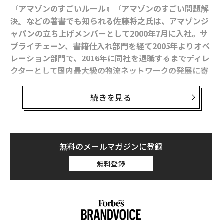
を扱っていない店でもG-Shockを置くようになっていっ
『アマゾンのすごいルール』『アマゾンのすごい問題解
た。さらにブームが過熱すると、うちの時計店に近くの
決』などの著書でも知られる佐藤将之氏は、アマゾンジ
お店の人がG-Shockを買いに来て、数時間後には、その
ャパンの立ち上げメンバーとして2000年7月に入社。サ
お店で同じ商品が違う値段で陳列される、というような
プライチェーン、書籍仕入れ部門を経て2005年よりオペ
ことが起きていた。冬に発売された限定のペアモデルの
レーション部門で、2016年に同社を退職するまでディレ
発売日には量販店に長蛇の行列が出来、すぐに数倍の価
クターとして国内最大級の物流ネットワークの発展に寄
格が付くような事態になっていった。それでもブームは
与した。
去らなかった。
続きを見る
遠隔会議も増える昨今、アマゾン式「リモート管理の秘
クアラルンプールの少年が教えて
訣」を伝授してもらった（以下動画でも）。
次ページ ＞
くれたG-Shock高値の「天井」
無料のメールマガジンに登録
1
2
無料登録
文＝曽根康司
2026年9月号発売中