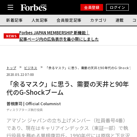
会員登録
ログイン
新着記事
人気記事
会員限定記事
カテゴリ
連載
コ
Forbes JAPAN MEMBERSHIP 新機能｜
NEWS
記事ページ内の広告表示を最小限にしました
トップ
ビジネス
「余るマスク」に思う、需要の天井と90年代のG-Shockブー
2020.05.22 07:00
「余るマスク」に思う、需要の天井と90年
代のG-Shockブーム
曽根康司 | Official Columnist
ディスラプターズ執行役員
アマゾン ジャパンの立ち上げメンバー（社員番号4番）
であり、現在はキャリアインデックス（東証一部）で執
行役員を務める曽根康司氏。1990年代には原宿と下北沢