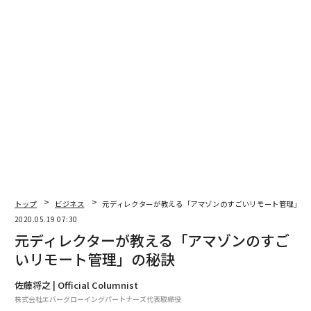
トップ
ビジネス
元ディレクターが教える「アマゾンのすごいリモート管理」
2020.05.19 07:30
元ディレクターが教える「アマゾンのすご
Getty Images
いリモート管理」の秘訣
1996年、売れに売れたのは今も人気のCasioのG-Shock
佐藤将之 | Official Columnist
だった。貴重なモデルにはプレミアが付き、普段は時計
株式会社エバーグローイングパートナーズ代表取締役