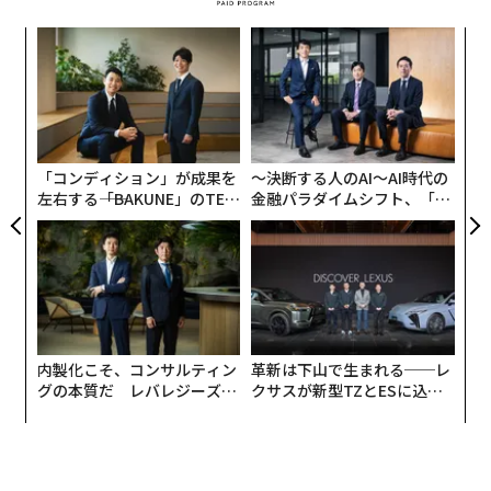
ア
最新号の購入はこちらから
の
た
〈7
ャ
メンバーシップに登録する
ト
新型コロナウイルス感染症緊急事態宣言後、日本の社会
リア
「コンディション」が成果を
〜決断する人のAI〜AI時代の
UM
は大きな変化を経験しつつある。そしてこの変化は、普
左右する――「BAKUNE」のTEN
金融パラダイムシフト、「超
段の生活はもとより、起業や組織の活動に大きな影響を
TIALが支える「挑戦者の明
個別化」の核心 【MUFG×ウ
与えている。
日」
ェルスナビ×PwC】
関連記事
私もアマゾン在籍時代のリモート勤務の折、通勤など、
G-SHOCKの中でも特に耐久性、堅牢性に優れたモデル「MTG」新作登場─
移動の時間がなくなることによって多少の時間的余裕が
─カシオ
出来た経験がある。皆さんも、会社で仕事するより時間
アップルに破壊されたスイスの時計業界
内製化こそ、コンサルティン
革新は下山で生まれる──レ
に余裕があるな、と感じているのではないだろうか。
グの本質だ レバレジーズが
クサスが新型TZとESに込め
実践する、次世代ファームの
た「DISCOVER」の哲学
とにかく機械式という時代は終わった──3人のジャーナリストが時計を語
全貌
る
「遠隔ではできないからやらない」はリスキー
アップルウォッチ次世代機は「血圧」測定対応に、特許資料