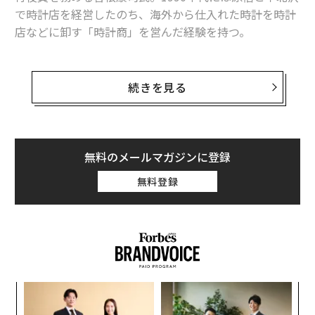
で時計店を経営したのち、海外から仕入れた時計を時計
店などに卸す「時計商」を営んだ経験を持つ。
曽根氏は、1996年大ブームだった「Casio G-Shock」の
仕入れをブーム真っ只中で減らしたきっかけについて
続きを見る
今、振り返っているという。「コロナ下のあの必需品」
の需給バランスにも寄せて、以下、ご寄稿いただいた。
無料のメールマガジンに登録
1996年冬。限定のG-Shockペアモデル発売で長
無料登録
蛇の行列
マスクが余りはじめたようだ。
1990年代後半、私は腕時計のバイヤーをやっていた。
人々が携帯電話を持ちはじめ、インターネットは、まだ
〜
電話回線を介してつないでいた時代。アジアの街頭に残
金