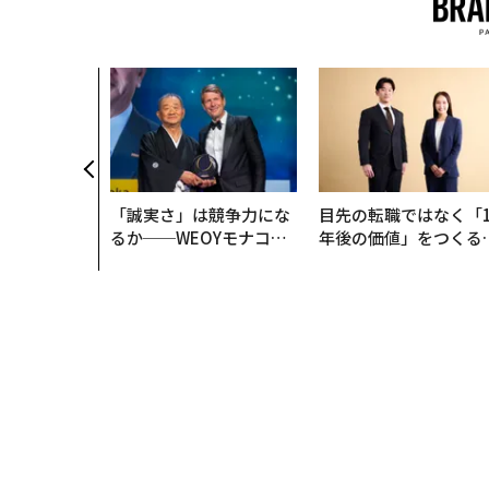
「誠実さ」は競争力にな
目先の転職ではなく「1
るか──WEOYモナコで
年後の価値」をつくる
見た、くら寿司の経営哲
─アサインの長期伴走
学
支援とは