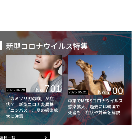
新型コロナウイルス特集
701
700
No.
2025.06.28
No.
2025.05.21
「カミソリ刃の喉」が症
中東でMERSコロナウイルス
状？ 新型コロナ変異株
感染拡大、過去には韓国で
「ニンバス」、夏の感染拡
死者も 症状や対策を解説
大に注意
連載一覧