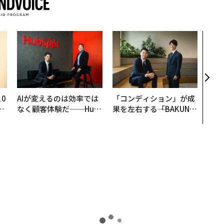
エン
ナ併
s 
タマ
を徹
0
AIが変えるのは効率では
「コンディション」が成
─
なく顧客体験だ──Hub
果を左右する――「BAKUN
型
Spot Japanが語る「Gr
E」のTENTIALが支える
ow Better」な組織のつ
「挑戦者の明日」
くり方