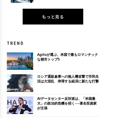
もっと見る
TREND
Agilisが選ぶ、米国で最もロマンチック
な都市トップ5
ロシア通販倉庫への無人機攻撃で市民生
活は大混乱 停滞する経済に新たな打撃
AIデータセンター反対派は、「米国最
大」の政治的危機を招く──著名投資家
が主張