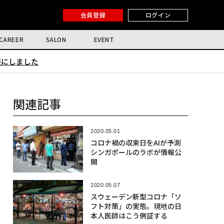
会員登録
ログイン
CAREER
SALON
EVENT
限にしました
関連記事
2020.05.01
コロナ禍の収束日をAIが予測
シンガポールのラボが情報公
開
2020.05.07
スウェーデン新型コロナ「ソ
フト対策」の実態。現地の日
本人医師はこう例証する