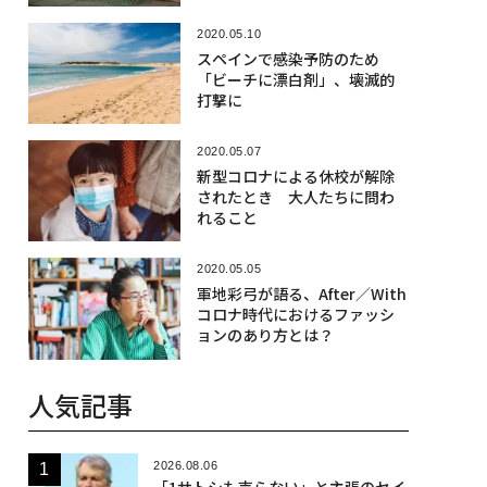
2020.05.10
スペインで感染予防のため
「ビーチに漂白剤」、壊滅的
打撃に
2020.05.07
新型コロナによる休校が解除
されたとき 大人たちに問わ
れること
2020.05.05
軍地彩弓が語る、After／With
コロナ時代におけるファッシ
ョンのあり方とは？
人気記事
2026.08.06
「1サトシも売らない」と主張のセイ