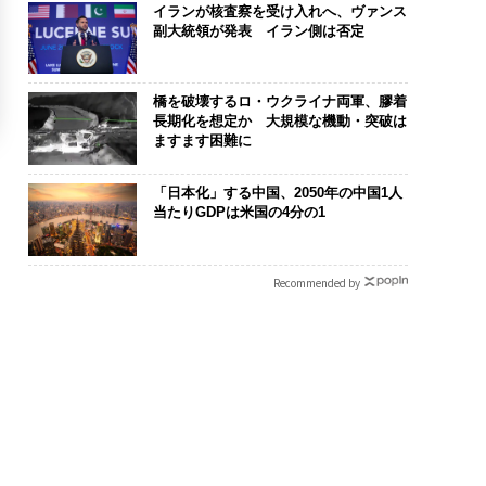
イランが核査察を受け入れへ、ヴァンス
副大統領が発表 イラン側は否定
橋を破壊するロ・ウクライナ両軍、膠着
長期化を想定か 大規模な機動・突破は
ますます困難に
「日本化」する中国、2050年の中国1人
当たりGDPは米国の4分の1
Recommended by