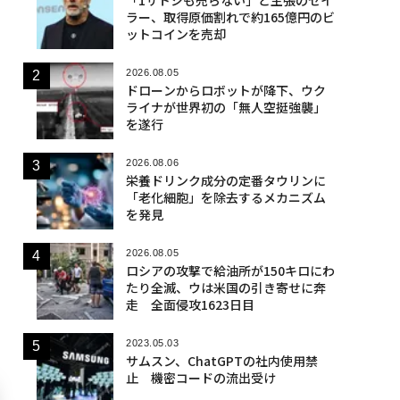
ラー、取得原価割れで約165億円のビ
ットコインを売却
2026.08.05
ドローンからロボットが降下、ウク
ライナが世界初の「無人空挺強襲」
を遂行
2026.08.06
栄養ドリンク成分の定番タウリンに
「老化細胞」を除去するメカニズム
を発見
2026.08.05
ロシアの攻撃で給油所が150キロにわ
たり全滅、ウは米国の引き寄せに奔
走 全面侵攻1623日目
2023.05.03
サムスン、ChatGPTの社内使用禁
止 機密コードの流出受け