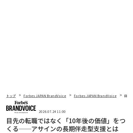
トップ
Forbes JAPAN BrandVoice
Forbes JAPAN BrandVoice
目先
2026.07.24 11:00
目先の転職ではなく「10年後の価値」をつ
くる──アサインの長期伴走型支援とは