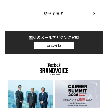
すでに行われている経済縮小への初期対応が無駄になら
ぬようやむを得ないとはいえ、政府は巨額の財政負担を
続きを見る
背負えるのかという疑問を抱く人も少なくないのではな
いだろうか。
パウエル議長は4月末にも、経済活動の「前例のない」
無料のメールマガジンに登録
落ち込みを警告し、現在は財政赤字への懸念による「妨
無料登録
害を許す時ではない」と断言していた。
財務省は5月4日、第2四半期に過去最大の3兆ドル（約32
0兆円）の借り入れをする方針を明らかにし、米連邦政
府の債務残高は5月6日までに25兆ドル（約2560兆円）
の大台を突破。今後も前例のないペースで拡大する見通
ンツ
挑
しだ。
への
よっ
た、
PA
目
とりわけ「財政赤字を膨らますのは悪いことだ」「財政
の
収支のバランスを取らないといけない」という一般的な
ン