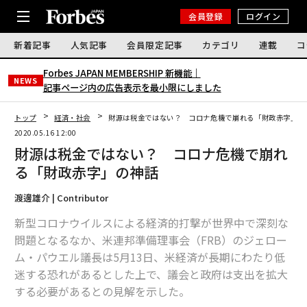
会員登録
ログイン
新着記事
人気記事
会員限定記事
カテゴリ
連載
コ
Forbes JAPAN MEMBERSHIP 新機能｜
NEWS
記事ページ内の広告表示を最小限にしました
トップ
経済・社会
財源は税金ではない？ コロナ危機で崩れる「財政赤字」の
2020.05.16 12:00
財源は税金ではない？ コロナ危機で崩れ
る「財政赤字」の神話
渡邊雄介 | Contributor
新型コロナウイルスによる経済的打撃が世界中で深刻な
問題となるなか、米連邦準備理事会（FRB）のジェロー
ム・パウエル議長は5月13日、米経済が長期にわたり低
迷する恐れがあるとした上で、議会と政府は支出を拡大
する必要があるとの見解を示した。