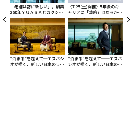
通念に照らしてみれば、経済対策の財源をどこに求める
「老舗は常に新しい」。創業
〈7.25(土)開催〉5年後のキ
かという議論は重要だ。
360年ＹＵＡＳＡとカクシン
ャリアに「戦略」はあるか。
CEO田尻望が語る、AIを超え
トップエグゼクティブのキャ
緊急事態下において、果たして財源の見通しをどこから
る人の価値
リアに触れる1日│CAREER S
UMMIT 2026
得ているのだろうか。
「政府支出に財源の裏付けは必要ない」MMTの
財政赤字論
“泊まる”を超えて─エスパシ
“泊まる”を超えて──エスパ
オが描く、新しい日本のラグ
シオが描く、新しい日本のラ
ジュアリー（中編）
グジュアリー（前編）
この疑問に答えた、ニューヨーク州立大学ストーニーブ
ルック校教授のステファニー・ケルトンのツイートが話
題だ。FRBによる緊急の経済対策が開始された3月半ば
に、彼女はニューヨークタイムスで以下のように語って
いる。
「この公衆衛生上の危機が金融危機へと変貌した際、FR
Bはすぐさま行動し、1週間足らずで数兆ドルを金融シス