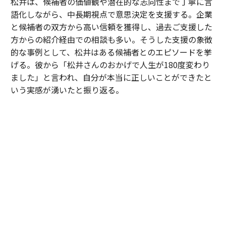
松井は、候補者の価値観や潜在的な志向性まで丁寧に言
語化しながら、中長期視点で意思決定を支援する。企業
と候補者の双方から高い信頼を獲得し、過去ご支援した
方からの紹介経由での相談も多い。そうした支援の象徴
的な事例として、松井はある候補者とのエピソードを挙
げる。彼から「松井さんのおかげで人生が180度変わり
ました」と言われ、自分が本当に正しいことができたと
いう実感が湧いたと振り返る。
「30歳手前のある候補者は、中高一貫校から大手メーカ
ーへ進み、次のキャリアとして成長フェーズにある企業
への転職を検討していました。しかし、それまで歩んで
きた道とは異なる選択だったこともあり、『やはりこの
ままでいいのではないか』と何度も迷われていました。
私は特定の企業や環境を勧めたかったわけではありませ
ん。ただ、ご本人が対話を重ねる中で見えてきた価値観
や将来像を考えたとき、その選択を後悔しないために