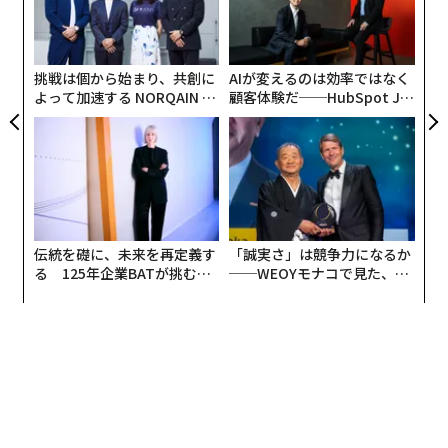
小1
内
ェ
にし
グ
実
隣人は室外で靴を脱ぐようになった
全
挑戦は個から始まり、共創に
AIが変えるのは効率ではなく
よって加速する NORQAIN JA
顧客体験だ──HubSpot Ja
そんなニューヨークで、アメリカ全体が経済活動再開に
PAN 特別座談会
panが語る「Grow Better」
な組織のつくり方
向けて動き出してきた今、しきりに語られているのが、
「ポスト・コロナ」に向けた自分たちの習慣の見直しで
ある。
新型コロナウイルスの感染拡大が止まった暁には、これ
伝統を礎に、未来を再定義す
「誠実さ」は競争力になるか
までアメリカ人の日常的習慣として行われていた握手や
る 125年企業BATが挑むス
──WEOYモナコで見た、く
ハグは、当面なくなるはずだと言われている。長期的に
モークレスな未来
ら寿司の経営哲学
それが定着するかどうかはまだわからないが、個人的に
は日本式のお辞儀などが、この際、見直される契機にな
らないかと密かに期待している。
私の住む隣の部屋には、ニューヨーク市のある有名な病
院で救急のマネージメントをしている人間が住んでいる