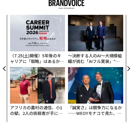
もちろん、ニューヨーカー全般に範囲を広げてみても、
果を
目
マスクをしない人たちは少なくなかった。遡れば、スペ
EN
の
イン風邪が流行った100年前にもマスク着用を呼びかけ
明
ン
たようであるが、結局、このときも習慣として定着しな
内
変え
グ
かったという。花粉症やインフルエンザ対策で当たり前
FE
実
のようにマスクを着用している日本人とは対照的であ
0年
全
〈7.25(土)開催〉5年後のキ
〜決断する人のAI〜大規模組
る。
ャリアに「戦略」はあるか。
織が挑む「AIフル実装」“使
トップエグゼクティブのキャ
う”企業から“動く”企業へ【N
リアに触れる1日│CAREER S
TTドコモビジネス×PwC】
隣人は室外で靴を脱ぐようになった
UMMIT 2026
そんなニューヨークで、アメリカ全体が経済活動再開に
向けて動き出してきた今、しきりに語られているのが、
アフリカの農村の通信、小1
「誠実さ」は競争力になるか
「ポスト・コロナ」に向けた自分たちの習慣の見直しで
の壁。2人の挑戦者が手にし
──WEOYモナコで見た、く
ある。
た「次なる武器」
ら寿司の経営哲学