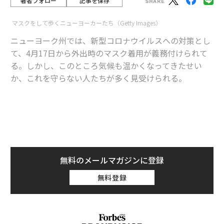
著者フォロー
記事を保存
マスクをして歩くニューヨーカーたち（Getty Images）
ニューヨーク州では、新型コロナウイルスへの対策とし
て、4月17日から外出時のマスク着用が義務付けられて
る。しかし、このところ気候も温かくなってきたせい
か、これを守らない人たちが多く見受けられる。
advertisement
元々、アメリカでは、日本のようにマスクをする習慣は
なかった。特にアフリカ系アメリカ人やヒスパニック系
の人たちの間では、マスクを着用しない人が多かった。
無料のメールマガジンに登録
それは、彼らがマスクをしていると犯罪者と間違えら
無料登録
れ、銃で撃たれたり、逮捕されかねないからだ。しか
し、それらの理由でマスクをしなかったことで、これら
の人たちの感染者数の増加に繋がったとも言われてい
る。