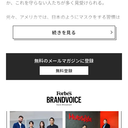
か、これを守らない人たちが多く見受けられる。
元々、アメリカでは、日本のようにマスクをする習慣は
なかった。特にアフリカ系アメリカ人やヒスパニック系
の人たちの間では、マスクを着用しない人が多かった。
続きを見る
それは、彼らがマスクをしていると犯罪者と間違えら
れ、銃で撃たれたり、逮捕されかねないからだ。しか
し、それらの理由でマスクをしなかったことで、これら
の人たちの感染者数の増加に繋がったとも言われてい
無料のメールマガジンに登録
る。
無料登録
もちろん、ニューヨーカー全般に範囲を広げてみても、
マスクをしない人たちは少なくなかった。遡れば、スペ
イン風邪が流行った100年前にもマスク着用を呼びかけ
たようであるが、結局、このときも習慣として定着しな
かったという。花粉症やインフルエンザ対策で当たり前
─レ
〜
のようにマスクを着用している日本人とは対照的であ
込め
金
る。
個