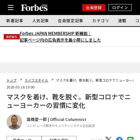
会員登録
ログイン
新着記事
人気記事
会員限定記事
カテゴリ
連載
コ
Forbes JAPAN MEMBERSHIP 新機能｜
NEWS
記事ページ内の広告表示を最小限にしました
トップ
ライフスタイル
マスクを着け、靴を脱ぐ。新型コロナでニューヨーカー
2020.05.16 10:00
マスクを着け、靴を脱ぐ。新型コロナでニ
ューヨーカーの習慣に変化
高橋愛一郎 | Official Columnist
コンピュータ関連セキュリティシステム会社経営