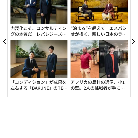
う
伝
T
る
モ
内製化こそ、コンサルティン
“泊まる”を超えて─エスパシ
グの本質だ レバレジーズが
オが描く、新しい日本のラグ
実践する、次世代ファームの
ジュアリー（中編）
全貌
「コンディション」が成果を
アフリカの農村の通信、小1
左右する――「BAKUNE」のTEN
の壁。2人の挑戦者が手にし
TIALが支える「挑戦者の明
た「次なる武器」
日」