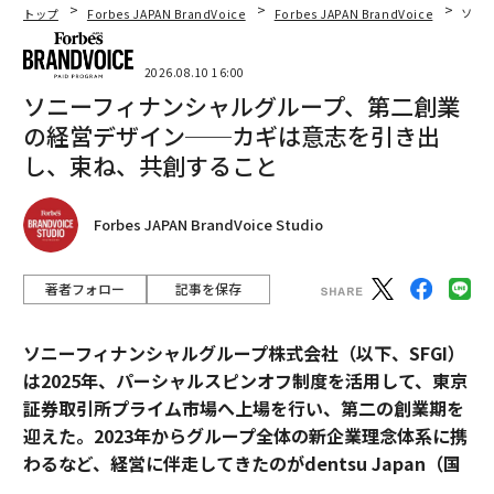
トップ
Forbes JAPAN BrandVoice
Forbes JAPAN BrandVoice
ソニ
2026.08.10 16:00
ソニーフィナンシャルグループ、第二創業
の経営デザイン──カギは意志を引き出
し、束ね、共創すること
Forbes JAPAN BrandVoice Studio
著者フォロー
記事を保存
ソニーフィナンシャルグループ株式会社（以下、SFGI）
は2025年、パーシャルスピンオフ制度を活用して、東京
証券取引所プライム市場へ上場を行い、第二の創業期を
迎えた。2023年からグループ全体の新企業理念体系に携
わるなど、経営に伴走してきたのがdentsu Japan（国
内電通グループ）だ。