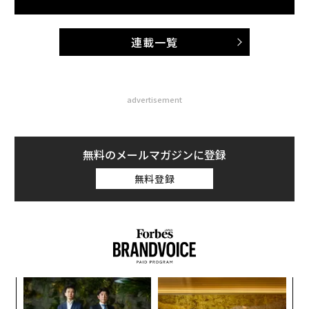
連載一覧
advertisement
無料のメールマガジンに登録
無料登録
創に
〜
 JA
織