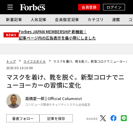
会員登録
ログイン
新着記事
人気記事
会員限定記事
カテゴリ
連載
コ
Forbes JAPAN MEMBERSHIP 新機能｜
NEWS
記事ページ内の広告表示を最小限にしました
トップ
ライフスタイル
マスクを着け、靴を脱ぐ。新型コロナでニューヨーカー
2020.05.16 10:00
マスクを着け、靴を脱ぐ。新型コロナでニ
ューヨーカーの習慣に変化
高橋愛一郎 | Official Columnist
コンピュータ関連セキュリティシステム会社経営
著者フォロー
記事を保存