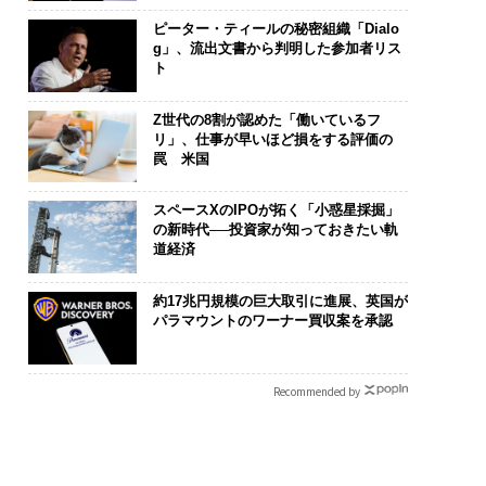
ピーター・ティールの秘密組織「Dialo
g」、流出文書から判明した参加者リス
ト
Z世代の8割が認めた「働いているフ
リ」、仕事が早いほど損をする評価の
罠 米国
スペースXのIPOが拓く「小惑星採掘」
の新時代──投資家が知っておきたい軌
道経済
約17兆円規模の巨大取引に進展、英国が
パラマウントのワーナー買収案を承認
Recommended by