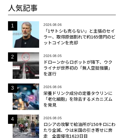
人気記事
2026.08.06
「1サトシも売らない」と主張のセイ
ラー、取得原価割れで約165億円のビ
ットコインを売却
2026.08.05
ドローンからロボットが降下、ウク
ライナが世界初の「無人空挺強襲」
を遂行
2026.08.06
栄養ドリンク成分の定番タウリンに
「老化細胞」を除去するメカニズム
を発見
2026.08.05
ロシアの攻撃で給油所が150キロにわ
たり全滅、ウは米国の引き寄せに奔
走 全面侵攻1623日目