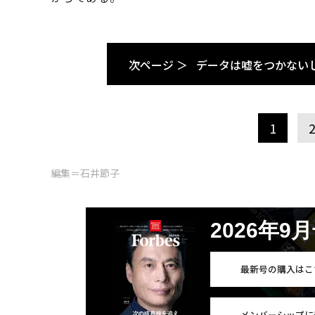
次ページ ＞
データは嘘をつかない
1
編集＝石井節子
2026年9
最新号の購入はこ
メンバーシップに