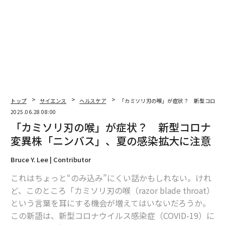
2026年9月号発売中
最新号の購入はこちらから
メンバーシップに登録する
トップ
サイエンス
ヘルスケア
「カミソリ刃の喉」が症状？ 新型コロナ
2025.06.28 08:00
「カミソリ刃の喉」が症状？ 新型コロナ
変異株「ニンバス」、夏の感染拡大に注意
関連記事
Bruce Y. Lee | Contributor
長引く外出自粛、健康的に過ごすための7つのヒント
これはちょっと“のみ込み”にくい話かもしれない。けれ
ど、このところ「カミソリ刃の喉（razor blade throat）
オンライン面接で気をつけるべき3つの身だしなみ
という言葉を耳にする機会が増えてはいないだろうか。
この新語は、新型コロナウイルス感染症（COVID-19）に
ジェフ・ベゾス、新型コロナ下で「株主への手紙」公開。その中身は？