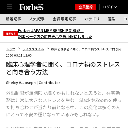
会員登録
ログイン
新着記事
人気記事
会員限定記事
カテゴリ
連載
コ
Forbes JAPAN MEMBERSHIP 新機能｜
NEWS
記事ページ内の広告表示を最小限にしました
トップ
ライフスタイル
臨床心理学者に聞く、コロナ禍のストレスと向き合う方
2020.05.11 12:00
臨床心理学者に聞く、コロナ禍のストレス
と向き合う方法
Shelcy V. Joseph | Contributor
外出制限が無期限で続くかもしれないと思うと、在宅勤
務は非常に大きなストレスを生む。SlackやZoomを使っ
た打ち合わせが当たり前となる中、この変化は多くの人
にとって不安の種となっているかもしれない。