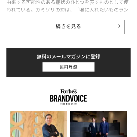
由来する可能性のある症状のひとつを表すものとして使
われている。カミソリの刃は、「喉に入れたいものラン
元気を回復し、仕事でのパフォーマンスを上げる3つの方法
キング」ではピザやホットドッグなどのはるか下位に来
生き残った先に「光」がある。飲食店の活路を切り拓く、応援購入の可能
るものに違いない。
続きを見る
性
だが、喉にカミソリが刺さるような、鋭い強烈な痛みを
タグ：
新型コロナウイルス特集
感じるという報告が、非公式ながらますます増加してい
るのだ。そしてこれは、新型コロナウイルス（SARS-Co
無料のメールマガジンに登録
V-2）の新たな変異株「NB.1.8.1」の出現・流行と時を同
無料登録
じくして起こっている。NB.1.8.1は最近、中国で新型コ
ロナの新たな感染拡大を招き、ここへきて米国でも急速
に広まっているオミクロン株派生型だ。
これは、NB.1.8.1がこれまでといくらか違ったタイプの
新型コロナを引き起こしているということなのだろう
ンツ
「
か。正確に言えばそうではない。とはいえ、新型コロナ
への
左右
がもたらし得る影響や、夏の感染拡大がまた起こる可能
た、
T
連載
A
性にについて、わたしたちが引き続き注意を払うようあ
日
新型コロナウイルス特集
顧客