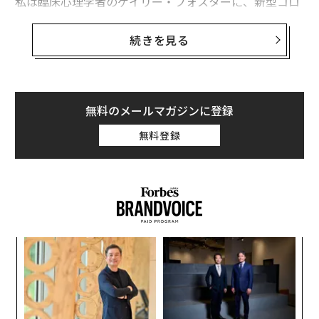
私は臨床心理学者のゲイリー・フォスターに、新型コロ
ナウイルス流行により生まれるストレスを克服する方法
を聞いた。フォスターは、健康管理サービスを提供する
続きを見る
企業WWの最高科学責任者も務める。
フォスターによると、人はストレスを感じると普段の習
慣を怠ってしまい、健全な対処ができなくなる。定期的
無料のメールマガジンに登録
な運動はたとえ中程度の強度であっても免疫機能を向上
無料登録
させ、上気道感染症のリスクを低減する効果があること
が分かっている。
ンツ
「
への
左右
た、
T
A
日
顧客
pa