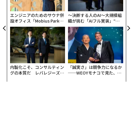
らためて警鐘を鳴らすものではある。
pa
な
エンジニアのためのサウナ併
〜決断する人のAI〜大規模組
設オフィス「Mobius Park」
織が挑む「AIフル実装」“使
連載一覧
がオープン──タマディック
う”企業から“動く”企業へ【N
が健康経営を徹底する理由
TTドコモビジネス×PwC】
advertisement
内製化こそ、コンサルティン
「誠実さ」は競争力になるか
グの本質だ レバレジーズが
──WEOYモナコで見た、く
実践する、次世代ファームの
ら寿司の経営哲学
全貌