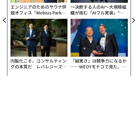
な
エンジニアのためのサウナ併
〜決断する人のAI〜大規模組
設オフィス「Mobius Park」
織が挑む「AIフル実装」“使
がオープン──タマディック
う”企業から“動く”企業へ【N
が健康経営を徹底する理由
TTドコモビジネス×PwC】
内製化こそ、コンサルティン
「誠実さ」は競争力になるか
グの本質だ レバレジーズが
──WEOYモナコで見た、く
実践する、次世代ファームの
ら寿司の経営哲学
全貌
編集＝遠藤宗生