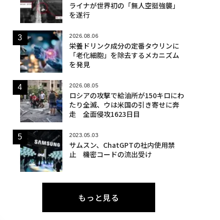
ライナが世界初の「無人空挺強襲」
を遂行
2026.08.06
栄養ドリンク成分の定番タウリンに
「老化細胞」を除去するメカニズム
を発見
2026.08.05
ロシアの攻撃で給油所が150キロにわ
たり全滅、ウは米国の引き寄せに奔
走 全面侵攻1623日目
2023.05.03
サムスン、ChatGPTの社内使用禁
止 機密コードの流出受け
もっと見る