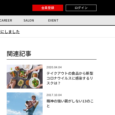
会員登録
ログイン
CAREER
SALON
EVENT
限にしました
関連記事
2020.04.04
テイクアウトの食品から新型
コロナウイルスに感染するリ
スクは？
2017.10.04
精神の強い親がしない13のこ
と