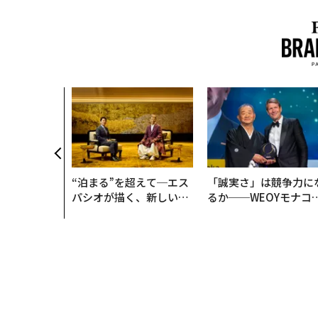
“泊まる”を超えて─エス
「誠実さ」は競争力に
パシオが描く、新しい日
るか──WEOYモナコ
本のラグジュアリー（中
見た、くら寿司の経営
編）
学