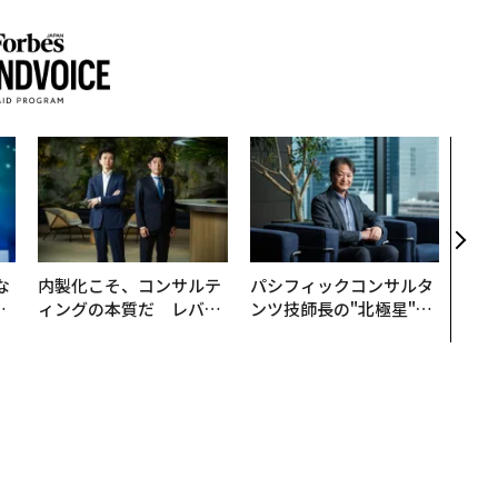
“泊
スパ
日本
（前
な
内製化こそ、コンサルテ
パシフィックコンサルタ
で
ィングの本質だ レバレ
ンツ技師長の"北極星"。
哲
ジーズが実践する、次世
災害への無力感を乗り越
代ファームの全貌
え見つけた、防災一筋20
年の答え