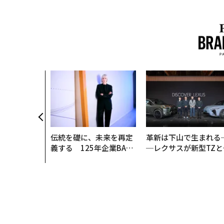
伝統を礎に、未来を再定
革新は下山で生まれる
義する 125年企業BAT
─レクサスが新型TZと
が挑むスモークレスな未
Sに込めた「DISCOVE
来
R」の哲学