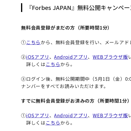
『Forbes JAPAN』無料公開キャン
無料会員登録がまだの方（所要時間1分）
①
こちら
から、無料会員登録を行い、メールアド
②
iOSアプリ
、
Androidアプリ
、
WEBブラウザ版
詳しくは
こちら
から。
③ログイン後、無料公開期間中（5月1日（金）0:0
ナンバーをすべてお読みいただけます。
すでに無料会員登録がお済みの方（所要時間1分
①
iOSアプリ
、
Androidアプリ
、
WEBブラウザ版
詳しくは
こちら
から。