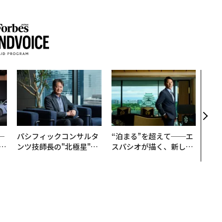
「コ
果を左
E」
「挑
─
パシフィックコンサルタ
“泊まる”を超えて──エ
E
ンツ技師長の"北極星"。
スパシオが描く、新しい
災害への無力感を乗り越
日本のラグジュアリー
え見つけた、防災一筋20
（前編）
年の答え