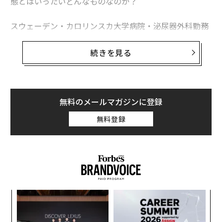
態とはいったいどんなものなのか？
スウェーデン・カロリンスカ大学病院・泌尿器外科勤務
の医師で日本泌尿器科学会専門医の宮川絢子博士（スウ
ェーデン移住は2007年）に、スウェーデン語文学翻訳
続きを見る
者、エッセイスト、久山葉子氏（同2010年）がインタビ
ューした。
無料のメールマガジンに登録
1. スウェーデンの「部分的ロックダウン」の実
無料登録
態
各国が次々と国境を閉鎖、外出禁止、義務教育を休校に
するなどの厳しい措置を取る中、“緩め”の独自路線を貫
くスウェーデン。
「
3月17日に高校・大学・成人学校は閉鎖してオンライン
左右
T
授業に切り替えるよう要請があったものの、保育園・小
目