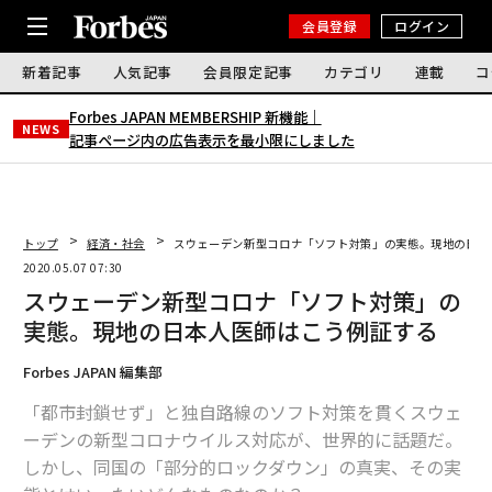
会員登録
ログイン
新着記事
人気記事
会員限定記事
カテゴリ
連載
コ
Forbes JAPAN MEMBERSHIP 新機能｜
NEWS
記事ページ内の広告表示を最小限にしました
トップ
経済・社会
スウェーデン新型コロナ「ソフト対策」の実態。現地の日本
2020.05.07 07:30
スウェーデン新型コロナ「ソフト対策」の
実態。現地の日本人医師はこう例証する
Forbes JAPAN 編集部
「都市封鎖せず」と独自路線のソフト対策を貫くスウェ
ーデンの新型コロナウイルス対応が、世界的に話題だ。
しかし、同国の「部分的ロックダウン」の真実、その実