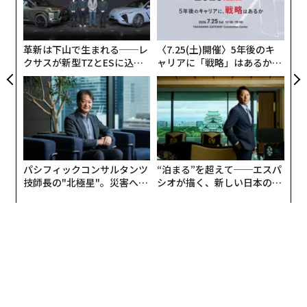
日
学校・中学校はまだ平常どおり授業が行われている。
の
ン
現在法律で禁止されているのは「高齢者施設の訪問」と
革新は下山で生まれる──レ
〈7.25(土)開催〉5年後のキ
「50人以上の集会」だけで、それ以外の「屋内外で他の
クサスが新型TZとESに込め
ャリアに「戦略」はあるか。
た「DISCOVER」の哲学
トップエグゼクティブのキャ
人と距離を開けること」「パーティーや冠婚葬祭など人
リアに触れる1日│CAREER S
を多く集める機会を作らないこと」「スポーツ施設では
UMMIT 2026
更衣室で着替えないこと」「不要不急の旅行は避けるこ
と」は行政指導としての勧告にとどまっている。
日常生活では、お年寄り（70歳以上）には会わないよう
パシフィックコンサルタンツ
“泊まる”を超えて──エスパ
にする、少しでも体調がおかしかったら会社や学校には
技師長の"北極星"。災害への
シオが描く、新しい日本のラ
無力感を乗り越え見つけた、
グジュアリー（前編）
行ってはいけない、などが徹底されている。また、なる
防災一筋20年の答え
べくリモートワークで仕事をするようにも言われてい
る。しかし散歩などの外出は健康のためにむしろ奨励さ
れているし、店やレストランも営業している。テイクア
ウトをする人は増加したが、他の人との距離が近すぎな
いかぎりレストラン内で食事することもできる。