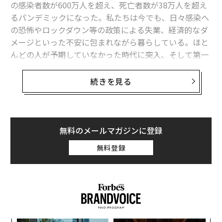
の感染者数が600万人を超え、死亡者数が38万人を超え
か29人です。
るパンデミックになった。私たちは今でも、日々感染へ
の恐怖やロックダウン等の政策による失業、経済的なダ
宮川：
スウェーデンでは週末や連休の間はシステムの中
メージといった不安に包まれながら暮らしている。ほと
で死亡情報がすぐに上がってこない仕組みになっていま
んどの人が予期していなかった時代に突入、そして第一
す。なので、休み明けに数字が集中するということを考
波のピークをやっと乗り越えた今、世界は、そして私た
慮しなくてはいけませんね。19日は日曜日で、21日は火
ちは、何を目指して再び立ち上がればいいのだろうか。
続きを見る
曜日でした。またスウェーデンは10日～13日がイースタ
ーの連休で、その頃のデータが徐々に入ってきたようで
スウェーデンから長年環境問題について発信している環
す。
境ジャーナリストの高見幸子氏に、同じく在スウェーデ
ンのスウェーデン語文学翻訳者でエッセイストの久山葉
無料のメールマガジンに登録
久山：
実際に死亡日別に集計すると、この図のようにな
子氏が話を聞いた。今回はその後編。
ります。これは4月28日のものですが、紫の部分が前日
無料登録
までに発表されていた死亡者数です。そしてこの日新し
前編：
く追加になったのが90人。それが青い部分に当たりま
肉食を減らせ、さもなくば「次のコロナ」はさらに無敵
す。何日も前に遡って追加されているのがわかります
に
ね。