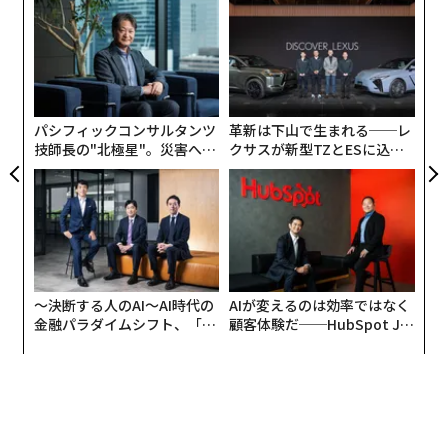
久山：
スウェーデンの緩い新型コロナ政策は世界でも注
“
スウェーデンの日毎の死亡者数（5月4日政府合同記者会
オ
目を集めましたが、当初から「持続可能」な政策である
見より）
ジ
ことを強調し、コロナ以外の精神的・肉体的な健康への
〈7
ャ
影響も考えて、長期的に継続可能な内容でした。それで
ト
も今年の3月4月の解雇宣告をされた労働者の数はここ30
リア
年で最高とか。
パシフィックコンサルタンツ
革新は下山で生まれる──レ
UM
技師長の"北極星"。災害への
クサスが新型TZとESに込め
無力感を乗り越え見つけた、
た「DISCOVER」の哲学
高見：
今はグローバル経済の時代です。海外の下請会社
防災一筋20年の答え
が止まると生産できなくなるボルボのような自動車メー
カー、海外・国内旅行の自粛によってスカンジナビア航
空がまず大きく影響を受けましたね。ホテル・レストラ
ン、小売業界をはじめ、スポーツや文化イベントも中止
になり、数多くの企業が経済的なダメージを受けていま
〜決断する人のAI〜AI時代の
AIが変えるのは効率ではなく
金融パラダイムシフト、「超
顧客体験だ──HubSpot Ja
す。
個別化」の核心 【MUFG×ウ
panが語る「Grow Better」
ェルスナビ×PwC】
な組織のつくり方
今回のパンデミックは、リーマンショックより経済への
黒線は7日間平均値
影響が大きくなると予測され、国から企業への救済支援
も膨れ上がる一方。この状況が長期化すると来年には失
次ページ ＞
犠牲者のほとんどは70歳以上