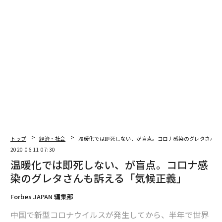
その結果、
4月28日現在、死亡者数は2355人のスウェーデン。この
統計によれば、100万人あたりの死亡者数で世界ワース
ト6位
。このような緩い政策で、果たして大丈夫なのだろう
か。世界中から懸念の声が聞こえてくる。アメリカのト
ランプ大統領にも名指しで批判され、インターネット上
のニュースでは「スウェーデン死者急増」「ロックダウ
ン検討開始」といった不穏な見出しが躍る。
2. スウェーデンの感染者数と死者数を理解する
トップ
経済・社会
温暖化では即死しない、が盲点。コロナ感染のグレタさんも
2020.06.11 07:30
上で知っておくべきこと
温暖化では即死しない、が盲点。コロナ感
染のグレタさんも訴える「気候正義」
久山：
4月には発表された一日の死亡者数が100人を超
え、それがセンセーショナルな形で世界中に報道されま
Forbes JAPAN 編集部
した。例えば4月21日には185名という死亡者数が発表さ
中国で新型コロナウイルスが発生してから、半年で世界
れていますが、実はその2日前、19日の死亡者数はわず