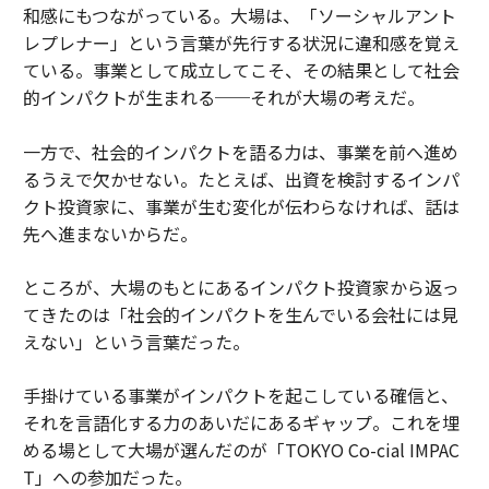
和感にもつながっている。大場は、「ソーシャルアント
小田駿一
◎1990年生まれ。福岡県出身。早稲田大学卒
レプレナー」という言葉が先行する状況に違和感を覚え
業。2012年に渡英し独学で写真を学ぶ。 2017年独立。
ている。事業として成立してこそ、その結果として社会
2019年にsymphonic所属。人物を中心に、雑誌・広告と
的インパクトが生まれる──それが大場の考えだ。
幅広く撮影。
WEBサイト
一方で、社会的インパクトを語る力は、事業を前へ進め
文、写真＝小田駿一
るうえで欠かせない。たとえば、出資を検討するインパ
クト投資家に、事業が生む変化が伝わらなければ、話は
先へ進まないからだ。
2026年9月号発売中
ところが、大場のもとにあるインパクト投資家から返っ
最新号の購入はこちらから
てきたのは「社会的インパクトを生んでいる会社には見
えない」という言葉だった。
メンバーシップに登録する
手掛けている事業がインパクトを起こしている確信と、
それを言語化する力のあいだにあるギャップ。これを埋
める場として大場が選んだのが「TOKYO Co-cial IMPAC
T」への参加だった。