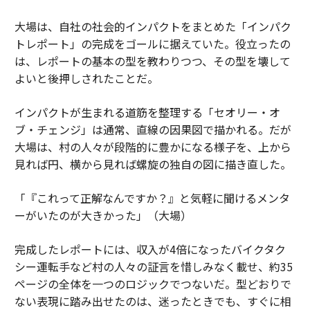
関連記事
大場は、自社の社会的インパクトをまとめた「インパク
新型コロナは「敵」ではない。哲学者が説くウイルスとの「共生」
トレポート」の完成をゴールに据えていた。役立ったの
は、レポートの基本の型を教わりつつ、その型を壊して
日本で新型コロナが「感染爆発」しない理由
よいと後押しされたことだ。
男60歳。昨年、ホームレスになった。 #東京の人
インパクトが生まれる道筋を整理する「セオリー・オ
ブ・チェンジ」は通常、直線の因果図で描かれる。だが
事実上の都市封鎖から2週間 コペンハーゲンの飲食店が始めたチャレンジ
大場は、村の人々が段階的に豊かになる様子を、上から
見れば円、横から見れば螺旋の独自の図に描き直した。
「終身雇用」は本当に否定すべきか？ いま考える、企業と個人のスタン
ス
「『これって正解なんですか？』と気軽に聞けるメンタ
タグ：
Night Order
ーがいたのが大きかった」（大場）
完成したレポートには、収入が4倍になったバイクタク
シー運転手など村の人々の証言を惜しみなく載せ、約35
ページの全体を一つのロジックでつないだ。型どおりで
ない表現に踏み出せたのは、迷ったときでも、すぐに相