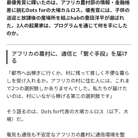
最優秀賞に輝いたのは、アフリカ農村部の情報・金融格
プロダクトとしての完成度を決める写真集のアートディ
差に挑むDots forの大場カルロス。優秀賞には、子供の
レクション・デザインには、同志であり、気鋭のアート
送迎と放課後の居場所を結ぶhabの豊田洋平が選ばれ
ディレクター・グラフィックデザイナーであるカトレヤ
た。2人の起業家は、プログラムを通じて何を手にした
トウキョウの塩内浩二が担当。
のか。
アーティストとしても活動し、伊勢丹等の広告キャンペ
アフリカの農村に、通信と「繋ぐ手段」を届け
ーンのアートディレクションを務めるなど、アートとフ
る
ァッションの境界を行き来しながら、今までなかったも
のを生み出すことを得意としています。私が尊敬し、信
「都市へ出稼ぎに行くか、村に残って貧しく不便な暮ら
頼する彼の力を借りて、プロダクトとしての完成度を追
しを受け入れるか。アフリカの村に住む人には、これま
求していこうと思っています。
で2つの選択肢しかありませんでした。私たちが届けた
いのは、村にいながら稼げる第三の選択肢です」
自己満足で終わらない。大切な飲食店も守りた
そう語るのは、Dots for代表の大場カルロス（以下、大
い
場）だ。
しかしながら、果たして、この光景を写真に収め、写真
電気も通信も不安定なアフリカの農村に通信環境を整