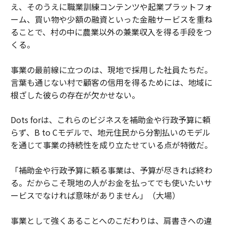
集として社会に発表することだけが自分にできることな
え、そのうえに職業訓練コンテンツや起業プラットフォ
のか？それは自分自身のために、自分も何かをやってい
ーム、買い物や少額の融資といった金融サービスを重ね
ると思い込むという自己満足のために、やっているだけ
ることで、村の中に農業以外の兼業収入を得る手段をつ
ではないか？ という思いも、心に去来しました。
くる。
微力ながら、もう少し何かできることがある。そう思っ
事業の最前線に立つのは、現地で採用した社員たちだ。
て、本当に自分が大切にしたい飲食店の方々と今回協力
言葉も通じない村で顧客の信用を得るためには、地域に
して
クラウドファンディング
も実施することにしまし
根ざした彼らの存在が欠かせない。
た。
Dots forは、これらのビジネスを補助金や行政予算に頼
クラウドファンディングでは、写真集・写真作品を購入
らず、B to Cモデルで、地元住民から分割払いのモデル
して頂けるだけではなく、このプロジェクトに賛同頂い
を通じて事業の持続性を成り立たせている点が特徴だ。
た、私がとても大切にしている飲食店で使える支援チケ
ットも、合わせて販売しております。
「補助金や行政予算に頼る事業は、予算が尽きれば終わ
る。だからこそ現地の人がお金を払ってでも使いたいサ
ご興味がある方、共感頂ける方は、是非
ご支援
いただけ
ービスでなければ意味がありません」（大場）
ると幸いです。高解像度の写真作品は
こちら
から。
事業として強くあることへのこだわりは、肩書きへの違