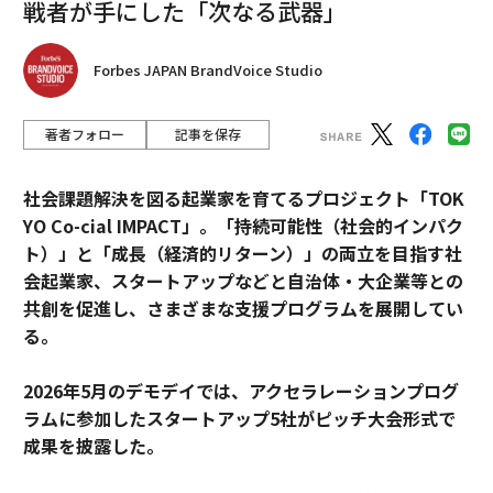
戦者が手にした「次なる武器」
撮影を進める中で、メディアを通じて束の間に流れてい
Forbes JAPAN BrandVoice Studio
く情報として、この光景を、現実を伝えるだけでいいの
だろうか？と思うようになりました。しっかりとした物
著者フォロー
記事を保存
理的な形で、この光景を記録し、保管する。そして、み
なさまに届けていく。その方が、報道的、記録的な意義
を満たせると思い、写真集として出版することを決めま
社会課題解決を図る起業家を育てるプロジェクト「TOK
した。
YO Co-cial IMPACT」。
「持続可能性（社会的インパク
ト）」と「成長（経済的リターン）」の両立を目指す社
写真集においては、秩序ある夜という意である「Night
会起業家、スタートアップなどと自治体・大企業等との
Order」というコンセプトの元に、より警鐘的意味合
共創を促進し、さまざまな支援プログラムを展開してい
い・客観的描写的意味合いの強い報道写真作品と、より
る。
希望的意味合い・主観的描写的意味合いの強い抽象写真
作品を融合させて制作します。歴史的な瞬間である今を
2026年5月のデモデイでは、アクセラレーションプログ
捉えながら、その中で忘れてはいけない楽しさや温かさ
ラムに参加したスタートアップ5社がピッチ大会形式で
が共存する、ずっと残る1冊に仕上げたいと思っていま
成果を披露した。
す。