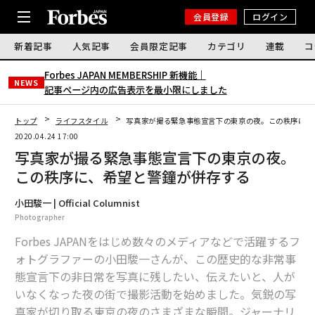
会員登録
ログイン
新着記事
人気記事
会員限定記事
カテゴリ
連載
コ
Forbes JAPAN MEMBERSHIP 新機能｜
NEWS
記事ページ内の広告表示を最小限にしました
トップ
ライフスタイル
写真家が撮る緊急事態宣言下の東京の夜。この秩序に、
2020.04.24 17:00
写真家が撮る緊急事態宣言下の東京の夜。
この秩序に、希望と警鐘が併存する
小田駿一 | Official Columnist
Photographer
Forbes JAPANをはじめ数々のメディアなどで活躍するフ
ォトグラファーの小田駿一さんが、この歴史的な非常事
態宣言下の非日常を写真に残したい、伝えたいと、人が
いなくなった夜の街で撮影活動を始めました。気鋭の写
真家が切り取る東京の夜のさまざまな瞬間。ジャーナリ