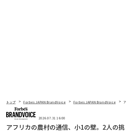
トップ
Forbes JAPAN BrandVoice
Forbes JAPAN BrandVoice
アフ
グレープフルーツが、お客を待つ。彼が、振る舞われるのはいつになるのかな？
2026.07.31 16:00
アフリカの農村の通信、小1の壁。2人の挑
この思いを写真集で伝えたい