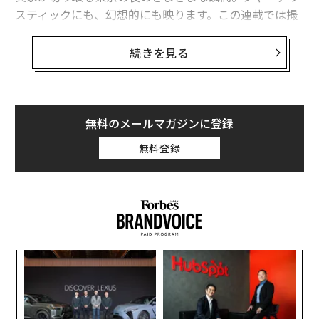
スティックにも、幻想的にも映ります。この連載では撮
影した写真たちと、写真家の思いをお伝えしていきま
す。（編集部）
続きを見る
フォトグラファーとして何かできることはない
のか
無料のメールマガジンに登録
無料登録
新型コロナウイルスが蔓延し、世界が危機的状況に陥る
なか、ずっと自問自答してきました。
非常事態宣言以降、撮影も全面的に自粛になる中で、何
もできない歯がゆさと無力感を感じていました。ネガテ
ィブな情報が溢れ、重苦しい空気が支配する世の中を、
ィン
な
写真を通じて少しでも良くしたい。
ズが
術
ムの
た
年後
挑
ア
緊急事態宣言が発出された週末に、できる限りの防護を
サイ
よっ