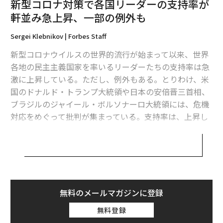
新型コロナ対策で各国リーダーの支持率が
関連記事
軒並み急上昇、一部の例外も
新型コロナの無症状感染者は相当数？ 米大学の調査結果が示唆
Sergei Klebnikov | Forbes Staff
検査が少ない日本の貴重なデータ、LINE調査で分かったこと
新型コロナウイルスの世界的流行が始まって以来、世界
各地の民主主義国家を率いるリーダーたちの支持率は急
コロナ対策に成功した国々、共通点は女性リーダーの存在
激に上昇している。ただし、例外もある。とりわけ、米
「日本人は山本五十六の指摘を忘れてはならない」元・豪首相上級顧問が
国のドナルド・トランプ大統領や日本の安倍晋三首相、
語る中国
ブラジルのジャイール・ボルソナーロ大統領には、危機
対応をめぐって批判が集まっている。支持率は、上昇し
「75年前の日本の亡霊」が中国の顔をしてオーストラリアに現れる
てもごくわずかか、もしくは低下している。
タグ：
新型コロナウイルス特集
米国では、危機対応をめぐって政権への批判が高まって
いる。他国のリーダーや、危機が発生した際に政権に就
いていた歴代米国大統領と比べると、トランプの支持率
は見劣りする。
無料のメールマガジンに登録
無料登録
米国で初めてロックダウン（都市封鎖）が実施された3