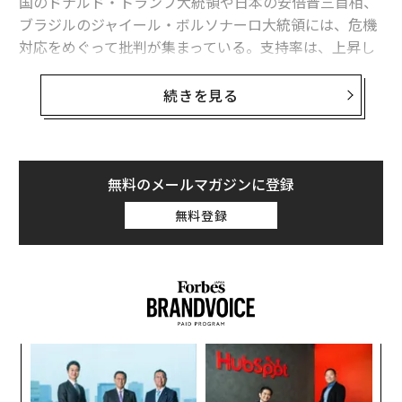
国のドナルド・トランプ大統領や日本の安倍晋三首相、
ブラジルのジャイール・ボルソナーロ大統領には、危機
対応をめぐって批判が集まっている。支持率は、上昇し
てもごくわずかか、もしくは低下している。
続きを見る
米国では、危機対応をめぐって政権への批判が高まって
いる。他国のリーダーや、危機が発生した際に政権に就
いていた歴代米国大統領と比べると、トランプの支持率
は見劣りする。
無料のメールマガジンに登録
無料登録
米国で初めてロックダウン（都市封鎖）が実施された3
月なかばには、トランプの支持率は上昇したものの、ギ
ャラップ（Gallup）が4月に行った最新世論調査では、
支持率は49%から43%に下がっている。この減少幅は、
トランプが大統領に就任してから最大だ（とはいえ、平
均支持率の40%は上回っている）。
内
グ
実
〜