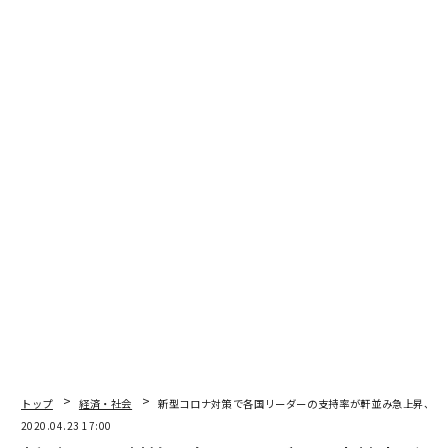
翻訳＝遠藤康子/ガリレオ
2026年9月号発売中
最新号の購入はこちらから
メンバーシップに登録する
トップ
経済・社会
新型コロナ対策で各国リーダーの支持率が軒並み急上昇、一
2020.04.23 17:00