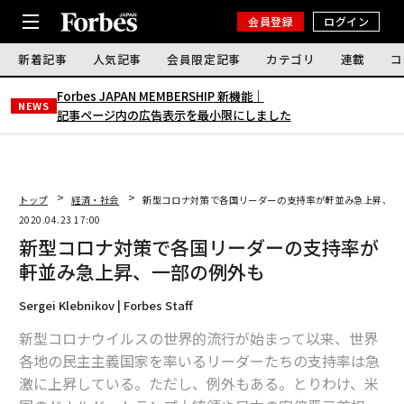
会員登録
ログイン
新着記事
人気記事
会員限定記事
カテゴリ
連載
コ
Forbes JAPAN MEMBERSHIP 新機能｜
NEWS
記事ページ内の広告表示を最小限にしました
トップ
経済・社会
新型コロナ対策で各国リーダーの支持率が軒並み急上昇、一
2020.04.23 17:00
新型コロナ対策で各国リーダーの支持率が
軒並み急上昇、一部の例外も
Sergei Klebnikov | Forbes Staff
新型コロナウイルスの世界的流行が始まって以来、世界
各地の民主主義国家を率いるリーダーたちの支持率は急
激に上昇している。ただし、例外もある。とりわけ、米