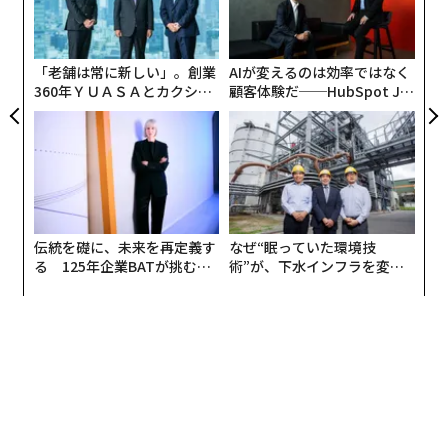
全
織
う
T
「老舗は常に新しい」。創業
AIが変えるのは効率ではなく
360年ＹＵＡＳＡとカクシン
顧客体験だ──HubSpot Ja
CEO田尻望が語る、AIを超え
panが語る「Grow Better」
る人の価値
な組織のつくり方
伝統を礎に、未来を再定義す
なぜ“眠っていた環境技
る 125年企業BATが挑むス
術”が、下水インフラを変え
モークレスな未来
たのか──産総研×月島JFE
アクアソリューションの10年