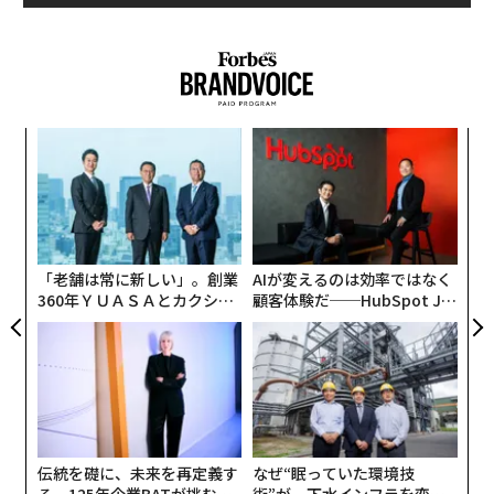
月なかばには、トランプの支持率は上昇したものの、ギ
ャラップ（Gallup）が4月に行った最新世論調査では、
支持率は49%から43%に下がっている。この減少幅は、
トランプが大統領に就任してから最大だ（とはいえ、平
均支持率の40%は上回っている）。
連載
内
新型コロナウイルス特集
グ
他国に目を向けると、支持率が目を見張るほど上昇した
実
〜
リーダーもいる。特に注目すべきはドイツのアンゲラ・
全
織
メルケル首相だ。3月はじめ以降、メルケルの支持率は1
う
連載一覧
1ポイント上昇して79%となったことが、ヴァーレン研
T
「老舗は常に新しい」。創業
AIが変えるのは効率ではなく
究所（Forschungsgruppe Wahlen）の最新調査で明らか
360年ＹＵＡＳＡとカクシン
顧客体験だ──HubSpot Ja
になった。
CEO田尻望が語る、AIを超え
panが語る「Grow Better」
る人の価値
な組織のつくり方
advertisement
また、イタリアのジュゼッペ・コンテ首相も、同国の新
型コロナウイルス感染症の死者数が世界最多に数えられ
るにもかかわらず、支持率は急上昇して71%に達し、20
18年6月の首相就任以来、最高となった。
伝統を礎に、未来を再定義す
なぜ“眠っていた環境技
る 125年企業BATが挑むス
術”が、下水インフラを変え