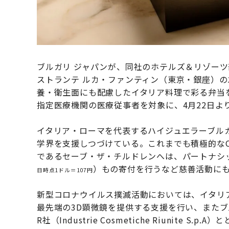
ブルガリ ジャパンが、同社のホテルズ＆リゾー
ストランテ ルカ・ファンティン（東京・銀座）
養・衛生面にも配慮したイタリア料理で彩る弁当
指定医療機関の医療従事者を対象に、4月22日よ
イタリア・ローマを代表するハイジュエラーブル
学界を支援しつづけている。これまでも積極的なC
であるセーブ・ザ・チルドレンへは、パートナシップ
）もの寄付を行うなど慈善活動に
日時点1ドル＝107円
新型コロナウイルス撲滅活動においては、イタリ
最先端の3D顕微鏡を提供する支援を行い、またブ
R社（Industrie Cosmetiche Riunit