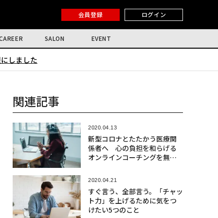
会員登録
ログイン
CAREER
SALON
EVENT
限にしました
関連記事
2020.04.13
新型コロナとたたかう医療関
係者へ 心の負担を和らげる
オンラインコーチングを無償
提供
2020.04.21
すぐ言う、全部言う。「チャッ
ト力」を上げるために気をつ
けたい5つのこと