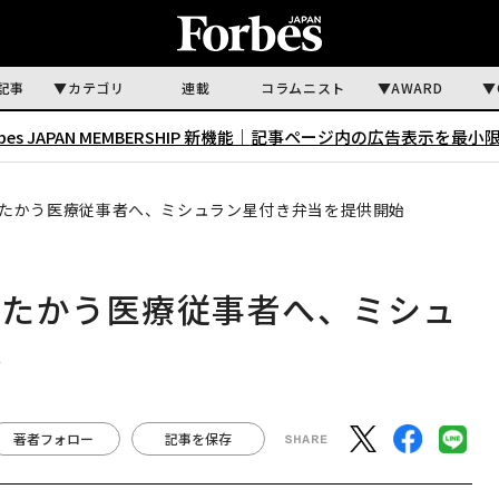
記事
カテゴリ
連載
コラムニスト
AWARD
rbes JAPAN MEMBERSHIP 新機能｜
記事ページ内の広告表示を最小
たかう医療従事者へ、ミシュラン星付き弁当を提供開始
たたかう医療従事者へ、ミシュ
始
著者フォロー
記事を保存