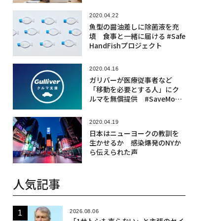
2020.04.22
魚型の醤油差しに除菌液を充
填 食事と一緒に届ける #Safe
HandFishプロジェクト
2020.04.16
ガリバーが医療従事者など
「移動を必要とする人」にク
ルマを無償提供 #SaveMovin
g
2020.04.19
日本はニューヨークの教訓を
生かせるか 感染爆発のNYか
ら伝えられた声
人気記事
2026.08.06
「1サトシも売らない」と主張のセイ