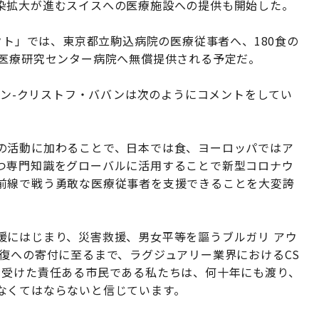
染拡大が進むスイスへの医療施設への提供も開始した。
クト」では、東京都立駒込病院の医療従事者へ、180食の
際医療研究センター病院へ無償提供される予定だ。
ジャン-クリストフ・ババンは次のようにコメントをしてい
の活動に加わることで、日本では食、ヨーロッパではア
つ専門知識をグローバルに活用することで新型コロナウ
前線で戦う勇敢な医療従事者を支援できることを大変誇
援にはじまり、災害救援、男女平等を謳うブルガリ アウ
復への寄付に至るまで、ラグジュアリー業界におけるCS
を受けた責任ある市民である私たちは、何十年にも渡り、
なくてはならないと信じています。