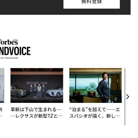
無料登録
アフ
小1
手に
共
革新は下山で生まれる─
“泊まる”を超えて──エ
OR
─レクサスが新型TZとE
スパシオが描く、新しい
会
Sに込めた「DISCOVE
日本のラグジュアリー
R」の哲学
（前編）