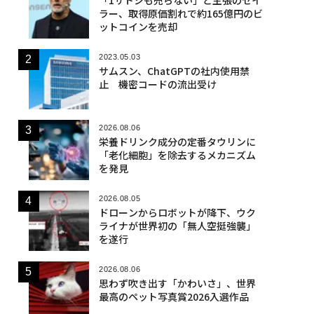
ラー、取得原価割れで約165億円のビ
ットコインを売却
2023.05.03
サムスン、ChatGPTの社内使用禁
止 機密コードの流出受け
2026.08.06
栄養ドリンク成分の定番タウリンに
「老化細胞」を除去するメカニズム
を発見
2026.08.05
ドローンからロボットが降下、ウク
ライナが世界初の「無人空挺強襲」
を遂行
2026.08.06
思わず吹き出す「かわいさ」、世界
最高のペット写真賞2026入選作品