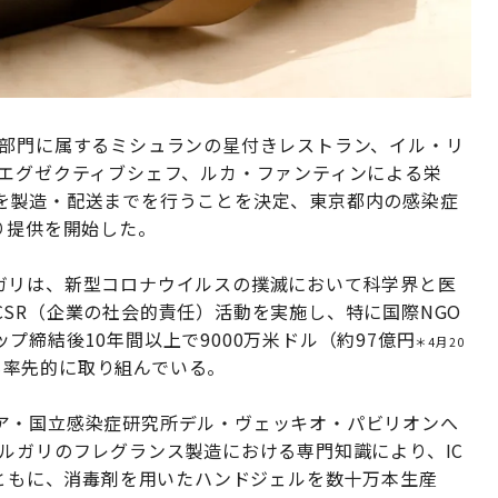
ツ部門に属するミシュランの星付きレストラン、イル・リ
のエグゼクティブシェフ、ルカ・ファンティンによる栄
を製造・配送までを行うことを決定、東京都内の感染症
り提供を開始した。
ガリは、新型コロナウイルスの撲滅において科学界と医
SR（企業の社会的責任）活動を実施し、特に国際NGO
締結後10年間以上で9000万米ドル（約97億円
＊4月20
も率先的に取り組んでいる。
ア・国立感染症研究所デル・ヴェッキオ・パビリオンへ
ルガリのフレグランス製造における専門知識により、IC
e S.p.A）とともに、消毒剤を用いたハンドジェルを数十万本生産