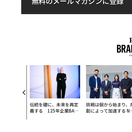
無料のメールマガジンに登録
伝統を礎に、未来を再定
挑戦は個から始まり、
義する 125年企業BAT
創によって加速する N
が挑むスモークレスな未
QAIN JAPAN 特別座談
来