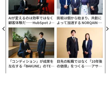
が
金
個
ェ
AIが変えるのは効率ではなく
挑戦は個から始まり、共創に
顧客体験だ──HubSpot Ja
よって加速する NORQAIN JA
panが語る「Grow Better」
PAN 特別座談会
な組織のつくり方
「コンディション」が成果を
目先の転職ではなく「10年後
左右する――「BAKUNE」のTEN
の価値」をつくる──アサイ
TIALが支える「挑戦者の明
ンの長期伴走型支援とは
日」
編集＝上田裕資