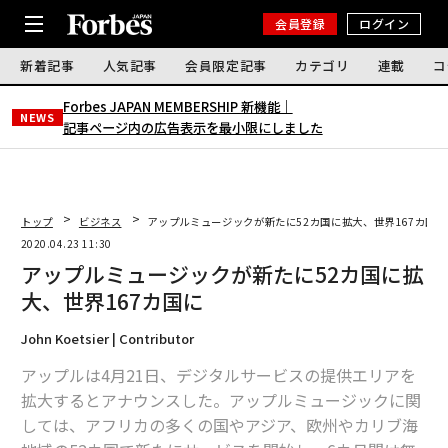
会員登録
ログイン
新着記事
人気記事
会員限定記事
カテゴリ
連載
コ
Forbes JAPAN MEMBERSHIP 新機能｜
NEWS
記事ページ内の広告表示を最小限にしました
トップ
ビジネス
アップルミュージックが新たに52カ国に拡大、世界167カ国に
2020.04.23 11:30
アップルミュージックが新たに52カ国に拡
大、世界167カ国に
John Koetsier | Contributor
アップルは4月21日、デジタルサービスの提供エリアを
拡大するとアナウンスした。アップルミュージックに関
しては、アフリカの多くの国やアジア、欧州やカリブ海