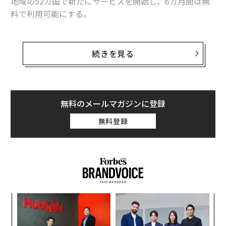
地域の52カ国で新たにサービスを開始し、6カ月間は無
料で利用可能にする。
さらにアップストアは新たに20カ国で利用可能になる。
続きを見る
「新たにアップルミュージックが利用可能になる52カ国
では6カ月の無料トライアル期間が設けられ、アフリ
カ・ナウやアフロビーツ・ヒット、ガーナ・バウンスな
ど現地向けにキュレーションされたプレイリストも楽し
無料のメールマガジンに登録
める」とアップルは声明で述べた。
無料登録
エ
設オ
が
〜