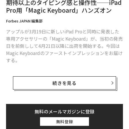
期待以上のタイピング感と操作性──iPad
Pro用「Magic Keyboard」ハンズオン
アップルが高級ヘッドホンに進出、ソニーに対抗する製品に
Forbes JAPAN 編集部
ビル・ゲイツの成功を支えてきた「4つの習慣」とは？
アップルが3月19日に新しいiPad Proと同時に発表した
専用アクセサリーの「Magic Keyboard」が、当初の発売
日を前倒しして4月21日以降に出荷を開始する。今回は
advertisement
Magic Keyboardのファーストインプレッションをお届け
する。
ノートPCの代わりに使う人のためのプレミアム
続きを見る
キーボード
Magic Keyboardは新しいiPad Proと、2018年に発売さ
れたiPad Proにも対応する本体カバーを兼ねたモバイル
無料のメールマガジンに登録
キーボードだ。12.9インチと11インチのiPad Pro、それ
無料登録
ぞれのサイズに最適化されている。