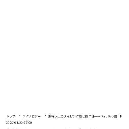
2026年9月号発売中
最新号の購入はこちらから
メンバーシップに登録する
関連記事
音楽業界にポッドキャストが与える「プラスとマイナス」
最も影響力のある歌姫 テイラー・スウィフトが世界にもたらした変化
トップ
テクノロジー
期待以上のタイピング感と操作性──iPad Pro用「Magic
2020.04.20 22:00
検査が少ない日本の貴重なデータ、LINE調査で分かったこと