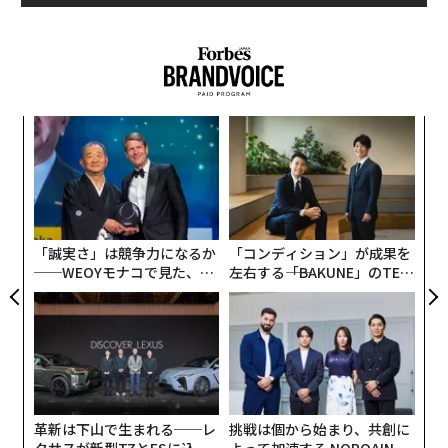
iPad Pro専用のキーボードアクセサリーと言えば、2018
年に発表された「Smart Keyboard Folio」も継続販売中
だ。アップルはなぜiPad Proのために種類の違うふたつ
のキーボードアクセサリーをラインナップに揃えたのだ
内
ろうか。
グ
実
“
全
iPadは誕生以来、iPhoneよりも大きな画面で動画やゲー
シ
ムを楽しんだり、アプリによるユーティリティツールを
グ
インストールして、様々な用途に活用できるタブレット
「誠実さ」は競争力になるか
「コンディション」が成果を
としてユーザーを増やしてきた。
──WEOYモナコで見た、く
左右する――「BAKUNE」のTEN
ら寿司の経営哲学
TIALが支える「挑戦者の明
日」
2015年に初代のiPad Proと一緒に専用のスタイラスペン
であるApple Pencilが発売されたことで、指先による操
作よりも精度の高いペン入力ができるようになった。以
来、本格的にイラストを描いたり、建築図面や3Dモデリ
ングの描画など高度なクリエイティブワークにもiPad Pr
革新は下山で生まれる──レ
挑戦は個から始まり、共創に
oを使うユーザーが広がった。
クサスが新型TZとESに込め
よって加速する NORQAIN JA