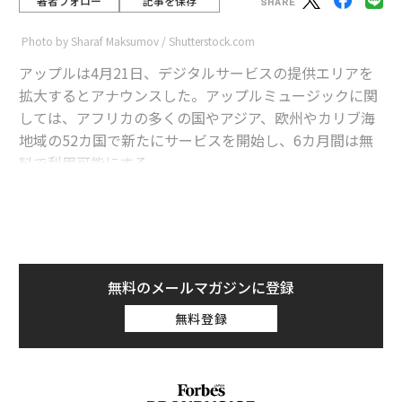
著者フォロー
記事を保存
Photo by Sharaf Maksumov / Shutterstock.com
アップルは4月21日、デジタルサービスの提供エリアを
拡大するとアナウンスした。アップルミュージックに関
しては、アフリカの多くの国やアジア、欧州やカリブ海
地域の52カ国で新たにサービスを開始し、6カ月間は無
料で利用可能にする。
advertisement
さらにアップストアは新たに20カ国で利用可能になる。
無料のメールマガジンに登録
「新たにアップルミュージックが利用可能になる52カ国
無料登録
では6カ月の無料トライアル期間が設けられ、アフリ
カ・ナウやアフロビーツ・ヒット、ガーナ・バウンスな
ど現地向けにキュレーションされたプレイリストも楽し
める」とアップルは声明で述べた。