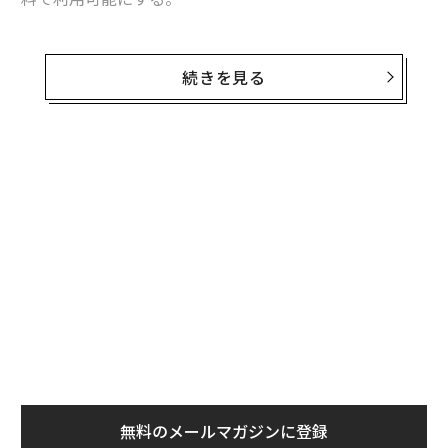
さらにアップストアは新たに20カ国で利用可能になる。
続きを見る
「新たにアップルミュージックが利用可能になる52カ国
では6カ月の無料トライアル期間が設けられ、アフリ
カ・ナウやアフロビーツ・ヒット、ガーナ・バウンスな
ど現地向けにキュレーションされたプレイリストも楽し
無料のメールマガジンに登録
める」とアップルは声明で述べた。
無料登録
アップルミュージックには現在、6000万曲以上の楽曲が
収められ、世界167カ国で利用可能になっている。
一方でグーグルミュージックが対象とするのは63カ国に
とどまっており、スポティファイの場合は80カ国となっ
果を
エ
ている。新たな国でサービスを開始するためには、権利
EN
設オ
者の許諾が必要で、交渉に長い時間を要する場合もあ
明
が
“
る。
が
シ