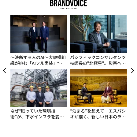
果を
エ
EN
設オ
明
が
“
が
シ
グ
〜決断する人のAI〜大規模組
パシフィックコンサルタンツ
織が挑む「AIフル実装」“使
技師長の"北極星"。災害への
う”企業から“動く”企業へ【N
無力感を乗り越え見つけた、
TTドコモビジネス×PwC】
防災一筋20年の答え
なぜ“眠っていた環境技
“泊まる”を超えて─エスパシ
術”が、下水インフラを変え
オが描く、新しい日本のラグ
たのか──産総研×月島JFE
ジュアリー（中編）
アクアソリューションの10年