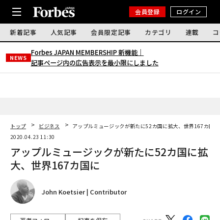
会員登録
ログイン
新着記事
人気記事
会員限定記事
カテゴリ
連載
コ
Forbes JAPAN MEMBERSHIP 新機能｜
NEWS
記事ページ内の広告表示を最小限にしました
トップ
ビジネス
アップルミュージックが新たに52カ国に拡大、世界167カ国に
2020.04.23 11:30
アップルミュージックが新たに52カ国に拡
大、世界167カ国に
John Koetsier | Contributor