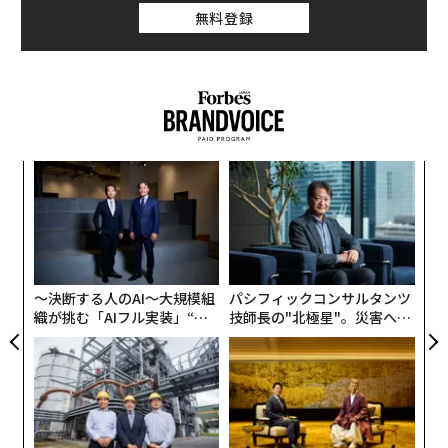
グ
ただし、フランスの音楽ストリーミングサービスDeezer
〜決断する人のAI〜大規模組
パシフィックコンサルタンツ
は、世界187カ国で利用可能だ。
織が挑む「AIフル実装」“使
技師長の"北極星"。災害への
う”企業から“動く”企業へ【N
無力感を乗り越え見つけた、
アップルの今後の収益性を考えた場合、サービス部門は
TTドコモビジネス×PwC】
防災一筋20年の答え
非常に重要だ。アップルはかつてのようにiPhoneの出荷
台数を開示することをやめており、その代わり、アップ
ストアやアップルミュージック、アップルアーケードな
どの利用人口の拡大に注力している。
なぜ“眠っていた環境技
“泊まる”を超えて─エスパシ
術”が、下水インフラを変え
オが描く、新しい日本のラグ
アップストアの場合、一般的にアプリ経由の売上の30％
たのか──産総研×月島JFE
ジュアリー（中編）
がアップルの取り分となる。さらにアップルミュージッ
アクアソリューションの10年
クと同様なマネタイズのスキームが、アーケードやiClo
udにも導入されている。
アップルアーケードやポッドキャスト、iCloudのサービ
スも新たに20カ国で利用可能になった。