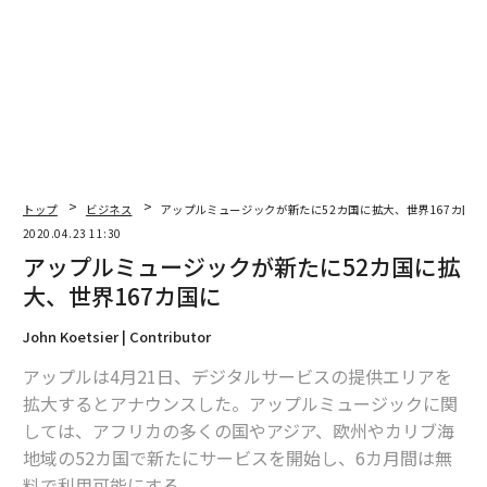
関連記事
音楽業界にポッドキャストが与える「プラスとマイナス」
最も影響力のある歌姫 テイラー・スウィフトが世界にもたらした変化
トップ
ビジネス
アップルミュージックが新たに52カ国に拡大、世界167カ国に
検査が少ない日本の貴重なデータ、LINE調査で分かったこと
2020.04.23 11:30
アップルミュージックが新たに52カ国に拡
アップルが高級ヘッドホンに進出、ソニーに対抗する製品に
大、世界167カ国に
ビル・ゲイツの成功を支えてきた「4つの習慣」とは？
John Koetsier | Contributor
アップルは4月21日、デジタルサービスの提供エリアを
拡大するとアナウンスした。アップルミュージックに関
advertisement
しては、アフリカの多くの国やアジア、欧州やカリブ海
地域の52カ国で新たにサービスを開始し、6カ月間は無
料で利用可能にする。