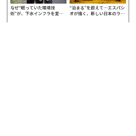
アップルミュージックが新たに利用可能になるのは、下
記の国々だ。
アフリカ：
アルジェリア、アンゴラ、ベナン、チャド、リベリア、
マダガスカル、マラウイ、マリ、モーリタニア、モザン
ビーク、ナミビア、コンゴ、セネガル、セーシェル、シ
エラレオネ、タンザニア、チュニジア、カメルーン、コ
ートジボワール、コンゴ、ガボン、リビア、モロッコ、
ルワンダ、ザンビア
アジアパシフィック：
ブータン、モルディブ、ミャンマー
欧州：