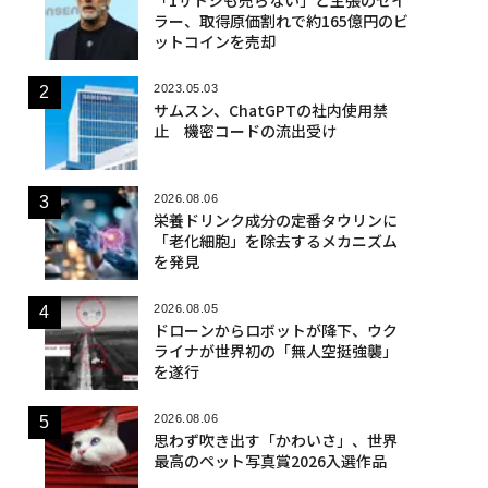
ラー、取得原価割れで約165億円のビ
ットコインを売却
2023.05.03
サムスン、ChatGPTの社内使用禁
止 機密コードの流出受け
2026.08.06
栄養ドリンク成分の定番タウリンに
「老化細胞」を除去するメカニズム
を発見
2026.08.05
ドローンからロボットが降下、ウク
ライナが世界初の「無人空挺強襲」
を遂行
2026.08.06
思わず吹き出す「かわいさ」、世界
最高のペット写真賞2026入選作品