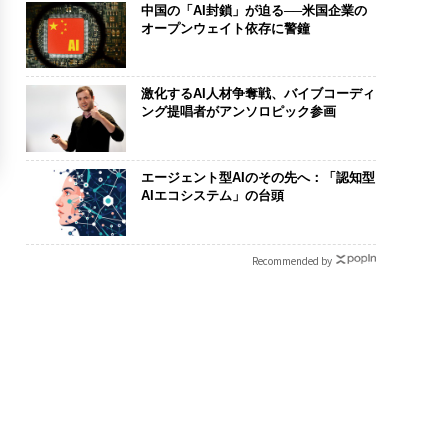
中国の「AI封鎖」が迫る──米国企業の
オープンウェイト依存に警鐘
激化するAI人材争奪戦、バイブコーディ
ング提唱者がアンソロピック参画
エージェント型AIのその先へ：「認知型
AIエコシステム」の台頭
Recommended by