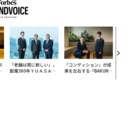
革新
─レ
Sに
R」
ス
「老舗は常に新しい」。
「コンディション」が成
日
創業360年ＹＵＡＳＡと
果を左右する――「BAKUN
中
カクシンCEO田尻望が語
E」のTENTIALが支える
る、AIを超える人の価値
「挑戦者の明日」