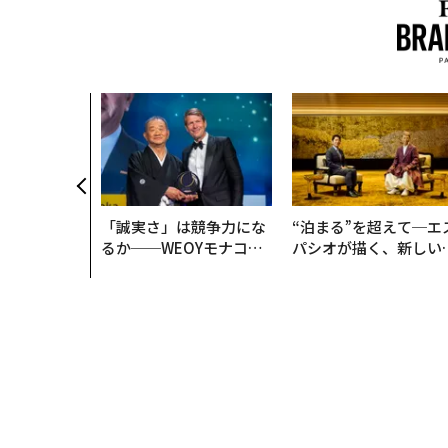
「誠実さ」は競争力にな
“泊まる”を超えて─エ
るか──WEOYモナコで
パシオが描く、新しい
見た、くら寿司の経営哲
本のラグジュアリー（
学
編）