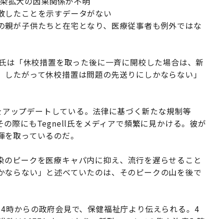
）感染拡大の因果関係が不明
散したことを示すデータがない
の親が子供たちと在宅となり、医療従事者も例外ではな
nell氏は「休校措置を取った後に一斉に開校した場合は、新
。したがって休校措置は問題の先送りにしかならない」
況をアップデートしている。法律に基づく新たな規制等
際にもTegnell氏をメディアで頻繁に見かける。彼が
揮を取っているのだ。
染のピークを医療キャパ内に抑え、流行を遅らせること
かならない」と述べていたのは、そのピークの山を後で
4時からの政府会見で、保健福祉庁より伝えられる。4