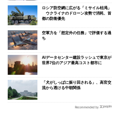
ロシア防空網に広がる「ミサイル枯渇」
ウクライナのドローン攻勢で消耗、首
都の防衛優先
空軍力を「想定外の任務」で評価する過
ち
AIデータセンター建設ラッシュで東京が
世界7位のアジア最高コスト都市に
「犬がしっぱに振り回される」、高官交
流から透ける中朝関係
Recommended by