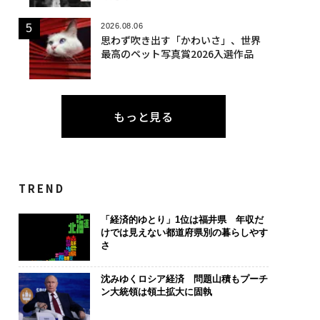
2026.08.06
思わず吹き出す「かわいさ」、世界
最高のペット写真賞2026入選作品
もっと見る
TREND
「経済的ゆとり」1位は福井県 年収だ
けでは見えない都道府県別の暮らしやす
さ
沈みゆくロシア経済 問題山積もプーチ
ン大統領は領土拡大に固執