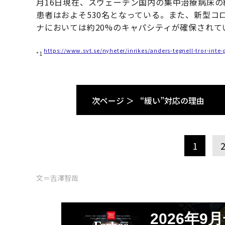
月16日現在、スウェーデン国内の集中治療病床の
患者はおよそ530名となっている。また、新型コ
ナにおいては約20%のキャパシティが確保されて
https://www.svt.se/nyheter/inrikes/anders-tegnell-tror-in
*1
次ページ ＞
“緩い”対応の理由
1
文＝吉澤智哉
2026年9