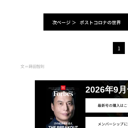
次ページ ＞
ポストコロナの世界
1
文＝蒔田智則
2026年9
最新号の購入はこ
メンバーシップに