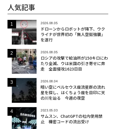
人気記事
2026.08.05
ドローンからロボットが降下、ウク
ライナが世界初の「無人空挺強襲」
を遂行
2026.08.05
ロシアの攻撃で給油所が150キロにわ
たり全滅、ウは米国の引き寄せに奔
走 全面侵攻1623日目
2026.08.04
暗い空にペルセウス座流星群の流れ
星を探し、はくちょう座を目印に天
の川を辿る 今週の夜空
2023.05.03
サムスン、ChatGPTの社内使用禁
止 機密コードの流出受け