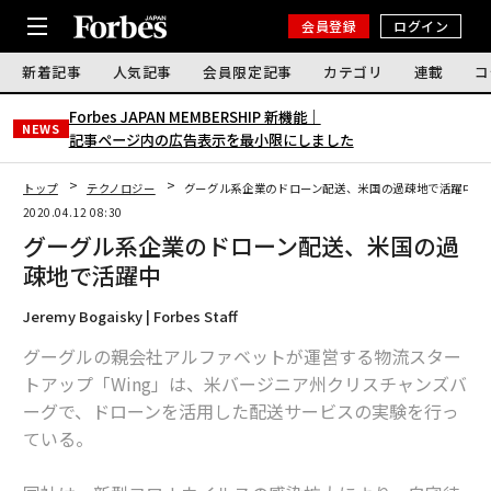
会員登録
ログイン
新着記事
人気記事
会員限定記事
カテゴリ
連載
コ
Forbes JAPAN MEMBERSHIP 新機能｜
NEWS
記事ページ内の広告表示を最小限にしました
トップ
テクノロジー
グーグル系企業のドローン配送、米国の過疎地で活躍中
2020.04.12 08:30
グーグル系企業のドローン配送、米国の過
疎地で活躍中
Jeremy Bogaisky | Forbes Staff
グーグルの親会社アルファベットが運営する物流スター
トアップ「Wing」は、米バージニア州クリスチャンズバ
ーグで、ドローンを活用した配送サービスの実験を行っ
ている。