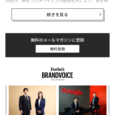
同社は、新型コロナウイルスの感染拡大により、自宅待
機を命じられた人々に、日々の暮らしに必要なアイテム
を届けている。最も人気の商品は、コーヒーやトイレッ
続きを見る
トペーパー、クッキーなどだという。
Wingは米国のクリスチャンズバーグや、フィンランドの
首都ヘルシンキ、オーストラリアの2都市で実験を進め
無料のメールマガジンに登録
ており、過去2週間で1000回以上のデリバリーを行った
無料登録
という。「当社は現在、過去の水準を大幅に上回る回数
の配送をこなしている」と、Wingの広報担当のJacob D
emmittは話した。
“
シ
グ
内
グ
実