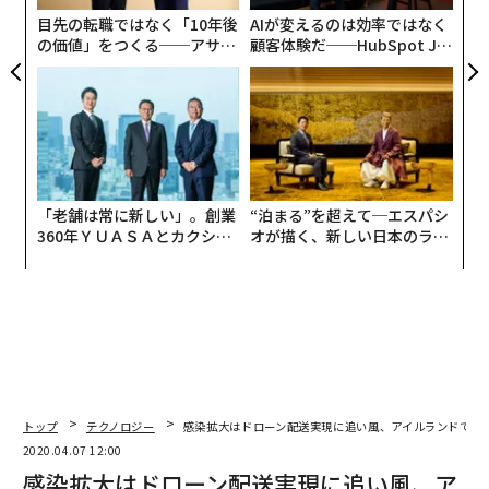
全
目先の転職ではなく「10年後
AIが変えるのは効率ではなく
の価値」をつくる──アサイ
顧客体験だ──HubSpot Ja
ンの長期伴走型支援とは
panが語る「Grow Better」
な組織のつくり方
「老舗は常に新しい」。創業
“泊まる”を超えて─エスパシ
360年ＹＵＡＳＡとカクシン
オが描く、新しい日本のラグ
CEO田尻望が語る、AIを超え
ジュアリー（中編）
る人の価値
トップ
テクノロジー
感染拡大はドローン配送実現に追い風、アイルランドで実
2020.04.07 12:00
感染拡大はドローン配送実現に追い風、ア