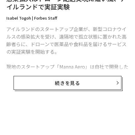
編集＝上田裕資
イルランドで実証実験
Isabel Togoh | Forbes Staff
2026年9月号発売中
アイルランドのスタートアップ企業が、新型コロナウイ
ルスの感染拡大を受け、遠隔地で孤立状態に置かれた高
齢者らに、ドローンで医薬品や食料品を届けるサービス
最新号の購入はこちらから
の実証実験を開始する。
メンバーシップに登録する
現地のスタートアップ「Manna Aero」は自社で開発した
デリバリー用ドローンを用いた配送実験を、モニーゴー
ル市で始動させる。同社のドローンは、重量4キログラ
続きを見る
ムの物資を搭載可能で、半径4マイルのエリアで1日あた
り100回の配送を実施する計画だ。ドローンの位置はス
関連記事
マートフォンで把握可能で、目的地に到達した際にアラ
感染拡大はドローン配送実現に追い風、アイルランドで実証実験
ートを発信する。
テイクアウトの食品から新型コロナウイルスに感染するリスクは？
Mannaのドローンは当初、提携先のフードデリバリー企
業Just Eatでの利用を前提に開発を進めていたが、新型