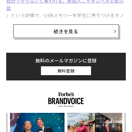
自分で守らないと奪われる。新成人こそ学ぶべきお金の
話
」という記事で、USBメモリーを学生に売りつけるモノ
なしマルチについて警鐘を鳴らしてきたが、ついに複数
の事業者に業務停止命令がくだった。このこと自体はと
続きを見る
ても喜ばしいことだが、依然として、日本では投資詐欺
による被害は減っていない。みなさんの自衛の一助とな
るよう、投資詐欺の現状を明らかにしよう。
無料のメールマガジンに登録
詐欺師は手を変え、品を変えてくる
無料登録
3月26日、東京都生活文化局は、「大学生等に借金をさ
せ、投資取引に係る高額なUSBメモリーを販売していた
3事業者に業務停止命令」というプレスリリースを発表
した。今回、業務停止命令を受けた企業が行っていたの
ンツ
〈7
は、過去の本コラムでも紹介したものと同じ投資詐欺だ
への
ャ
った。詳しい内容は次のようなものだ。
た、
ト
「