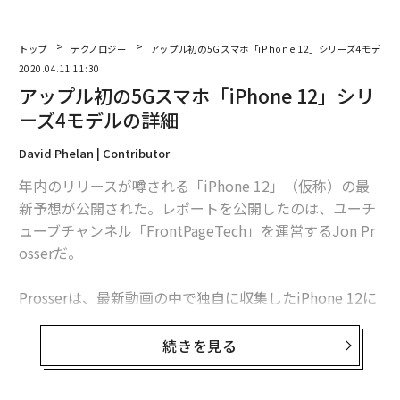
新型コロナで休校中の子どもたちに、いま大人ができること
トップ
テクノロジー
アップル初の5Gスマホ「iPhone 12」シリーズ4モデル
検査が少ない日本の貴重なデータ、LINE調査で分かったこと
2020.04.11 11:30
アップル初の5Gスマホ「iPhone 12」シリ
マネーフォワードが新型コロナに関する補助金のまとめサイトを開設
ーズ4モデルの詳細
David Phelan | Contributor
advertisement
年内のリリースが噂される「iPhone 12」（仮称）の最
新予想が公開された。レポートを公開したのは、ユーチ
ューブチャンネル「FrontPageTech」を運営するJon Pr
osserだ。
Prosserは、最新動画の中で独自に収集したiPhone 12に
関する情報を公開した。彼の予測は確度が高いと評判
で、今回の動画も一見の価値がある。
続きを見る
Prosserによると、アップルはiPhone 12のプロトタイピ