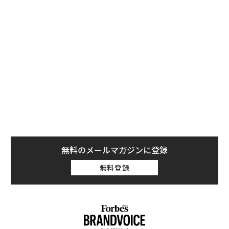
ングを終え、最終デザインを決定する段階にあるとい
う。彼は、モデルごとの詳細を表で示しているが、その
無料のメールマガジンに登録
内容はとてもエキサイティングだ。4つのモデルはノッ
無料登録
チが現行モデルよりも小さく、いずれも5G通信対応とな
っている。
ンツ
〈7
への
ャ
た、
ト
「
リア
左右
UM
T
日
「誠実さ」は競争力になるか
アフリカの農村の通信、小1
──WEOYモナコで見た、く
の壁。2人の挑戦者が手にし
ら寿司の経営哲学
た「次なる武器」