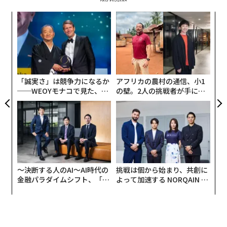
〜決断する人のAI〜AI時代の
挑戦は個から始まり、共創に
金融パラダイムシフト、「超
よって加速する NORQAIN JA
個別化」の核心 【MUFG×ウ
PAN 特別座談会
ェルスナビ×PwC】
編集＝上田裕資
2026年9月号発売中