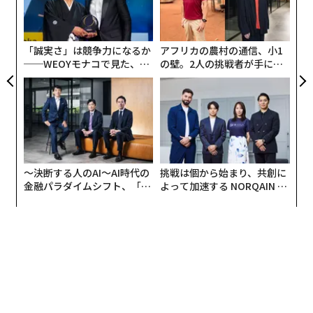
リア
左右
UM
「投資でかなり稼いでいるすごい人がいる。話を聞かせ
T
日
たい」このような甘言で、まず勧誘者が友人や後輩を喫
「誠実さ」は競争力になるか
アフリカの農村の通信、小1
茶店などに誘い出す。そこには「投資で稼いだすごい
──WEOYモナコで見た、く
の壁。2人の挑戦者が手にし
人」がいて、「このUSBを使ってバイナリーオプション
ら寿司の経営哲学
た「次なる武器」
取引をすれば、資産が増やせる」と話し、約54万円のU
SBメモリーの購入を勧める。
「お金がない」と断ると、「みんな、お金を借りて買っ
ているし、投資ですぐに返せる」と消費者金融や学生ロ
〜決断する人のAI〜AI時代の
挑戦は個から始まり、共創に
ーンでの借金を勧める。ローン申請の方法については丁
金融パラダイムシフト、「超
よって加速する NORQAIN JA
寧に指導をしてくれるというが、その指導には虚偽申告
個別化」の核心 【MUFG×ウ
PAN 特別座談会
ェルスナビ×PwC】
などの違法行為も含まれている。
今回の業務停止を受けたケースでは、自分自身が勧誘者
となって友人や知人に購入させた場合は6万円の紹介料
がもらえるという制度もあったが、当然、USBメモリー
で大儲けできるわけもなく、損失を埋めたい被害者が購