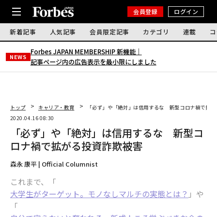
会員登録
ログイン
新着記事
人気記事
会員限定記事
カテゴリ
連載
コ
Forbes JAPAN MEMBERSHIP 新機能｜
NEWS
記事ページ内の広告表示を最小限にしました
トップ
キャリア・教育
「必ず」や「絶対」は信用するな 新型コロナ禍で拡が
2020.04.16 08:30
「必ず」や「絶対」は信用するな 新型コ
ロナ禍で拡がる投資詐欺被害
森永 康平 | Official Columnist
これまで、「
大学生がターゲット。モノなしマルチの実態とは？
」や
「