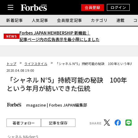
会員登録
ログイン
新着記事
人気記事
会員限定記事
カテゴリ
連載
コ
Forbes JAPAN MEMBERSHIP 新機能｜
NEWS
記事ページ内の広告表示を最小限にしました
トップ
ライフスタイル
「シャネル N°5」持続可能の秘訣 100年という年月
2020.04.08 19:00
「シャネル N°5」持続可能の秘訣 100年
という年月が紡いできた伝統
magazine | Forbes JAPAN編集部
著者フォロー
記事を保存
シャネル N&deg;5