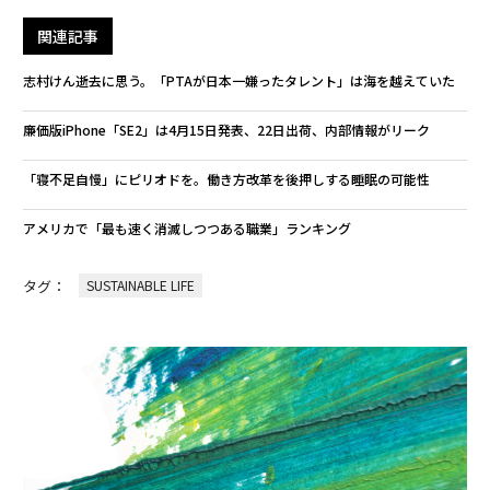
関連記事
志村けん逝去に思う。「PTAが日本一嫌ったタレント」は海を越えていた
廉価版iPhone「SE2」は4月15日発表、22日出荷、内部情報がリーク
「寝不足自慢」にピリオドを。働き方改革を後押しする睡眠の可能性
アメリカで「最も速く消滅しつつある職業」ランキング
タグ：
SUSTAINABLE LIFE