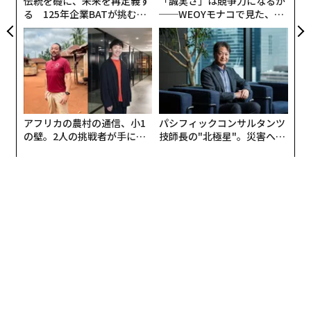
伝統を礎に、未来を再定義す
「誠実さ」は競争力になるか
購入者への入り口である。歴史的に、これはランキング
る 125年企業BATが挑むス
──WEOYモナコで見た、く
モークレスな未来
ら寿司の経営哲学
が収益と直接結びつくエコシステムを生み出した。ホワ
イトハットとブラックハットの代理店が、洗練されたコ
ンテンツマーケティングからキーワード詰め込みやリン
クファームまで、さまざまなサービスを提供するSEOを
中心に、業界全体が構築された。
アフリカの農村の通信、小1
パシフィックコンサルタンツ
しかし、アルゴリズムは進化した。今、次の革命が起き
の壁。2人の挑戦者が手にし
技師長の"北極星"。災害への
た「次なる武器」
無力感を乗り越え見つけた、
ている。グーグルはAIで検索エンジンを強化し、Perple
防災一筋20年の答え
xityやChatGPTのような挑戦者がAI検索エンジンをリー
ドしている。これは、可視性を維持したい企業に新たな
課題を生み出している。
インターネットの新たな壁
私たちはインターネットをオープンなものと考えてい
た。しかし実際には、常に壁に囲まれていた。