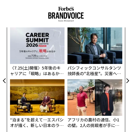
「
左右
T
目
日
の
ン
〈7.25(土)開催〉5年後のキ
パシフィックコンサルタンツ
ャリアに「戦略」はあるか。
技師長の"北極星"。災害への
トップエグゼクティブのキャ
無力感を乗り越え見つけた、
リアに触れる1日│CAREER S
防災一筋20年の答え
UMMIT 2026
“泊まる”を超えて─エスパシ
アフリカの農村の通信、小1
オが描く、新しい日本のラグ
の壁。2人の挑戦者が手にし
ジュアリー（中編）
た「次なる武器」