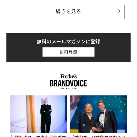
タイムの知識もライブクエリもなく、カットオフポイン
トを持つ事前学習データのみだった。2年後、大規模言
続きを見る
語モデル（LLM）ベースの検索エンジンであるPerplexit
yは、Chromeを
数十億ドルで買収する提案
を行った。O
penAIはChatGPTをインターネットに接続しただけでな
く、GPT搭載の独自ブラウザであるAtlasをリリースし
無料のメールマガジンに登録
た。これは従来のSEOが死んだことを意味するのだろう
無料登録
か。決してそうではないが、SEOの状況は急速に変化し
ている。そしてマーケター、コンテンツ戦略担当者、創
業者にとって、それはAI時代に対応したSEO戦略の再考
を意味する。
巨人グーグルへの挑戦
〜
検索に関して、グーグルは2025年10月時点で
金
個
世界市場シェアの79%以上
（有料記事）を保持してい
内
ェ
た。Bingは12%強で大きく後れを取り、その他はほとん
グ
実
ど登録されていない。B2BとB2Cの両方において、石油
全
タンカーからスニーカーまで、グーグル検索エンジンは