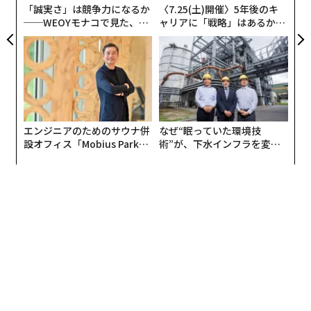
「誠実さ」は競争力になるか
〈7.25(土)開催〉5年後のキ
と、セロトニンやノルアドレナリン、ドーパミンが必要
──WEOYモナコで見た、く
ャリアに「戦略」はあるか。
なときに作られなくなってしまい、うつやパニック障害
ら寿司の経営哲学
トップエグゼクティブのキャ
の症状を引き起こしやすくなるという。
リアに触れる1日│CAREER S
UMMIT 2026
「一般的に、赤血球の中にある『ヘモグロビン値』が不
足している状態を貧血といいます。ヘモグロビンを作る
材料は鉄とタンパク質なので、鉄とタンパク質が不足す
エンジニアのためのサウナ併
なぜ“眠っていた環境技
ると、血液中のヘモグロビン値が低下し、酸素を体の
設オフィス「Mobius Park」
術”が、下水インフラを変え
隅々まで運んで二酸化炭素を吸収するという赤血球の役
がオープン──タマディック
たのか──産総研×月島JFE
割が弱くなるのです。そうすると、酸素不足となり、貧
が健康経営を徹底する理由
アクアソリューションの10年
血が起こりやすくなります。ところが、ヘモグロビンの
数値は正常でも体調不良を訴える人がいました。そこ
で、私は“フェリチン値”に注目しました」
「ヘモグロビン」は財布のお金で
次ページ ＞
「フェリチン」は貯金