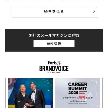
が解消され、少しずつ元気を取り戻して、薬を手放すこ
とができるように。その後、日常生活を快活に送ること
続きを見る
ができているという報告が相次いでいるのです」
そう語るのは、「ふじかわ心療内科クリニック」院長の
藤川徳美先生。この鉄分を補う栄養療法により、2012年
無料のメールマガジンに登録
4月から、約2000人の患者の症状を改善させたという。
無料登録
その臨床結果をまとめた著書『
うつ・パニックは「鉄」不足が原因だった
』（光文社新
書）が、7月に発売され、話題になっている。
藤川先生によれば、うつやパニック障害などの精神疾患
と鉄不足とは、実は密接に関係しているのだという。心
模組
A
を安定させるときは「セロトニン」、やる気を促すとき
“使
顧客
は「ノルアドレナリン」、快楽や多幸感を得るときには
【N
pa
伝
「ドーパミン」などの神経伝達物質が脳内に分泌され
C】
な
る
る。鉄は、これらの神経伝達物質を作る際に必要な酵素
モ
を助ける働きをしている。そのために、鉄が不足する