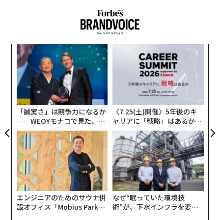
言い訳はなんであれ、いったんスマホをいじり始めた
ら、数分のつもりが数時間になり、気づいたときには頭
模組
A
痛がして、眠れなくなって、そもそもなぜスマホを手に
“使
顧客
取ったのか自己嫌悪でいっぱいになる。
【N
pa
伝
C】
な
る
でも、そんな苦痛とおさらばできるかもしれない。ある
モ
研究者のチームが、ベッドに中でスマホを見てしまった
「誠実さ」は競争力になるか
〈7.25(土)開催〉5年後のキ
あとでもちゃんと睡眠できる解決策の糸口を見つけたか
──WEOYモナコで見た、く
ャリアに「戦略」はあるか。
らだ。
ら寿司の経営哲学
トップエグゼクティブのキャ
リアに触れる1日│CAREER S
UMMIT 2026
エンジニアのためのサウナ併
なぜ“眠っていた環境技
設オフィス「Mobius Park」
術”が、下水インフラを変え
がオープン──タマディック
たのか──産総研×月島JFE