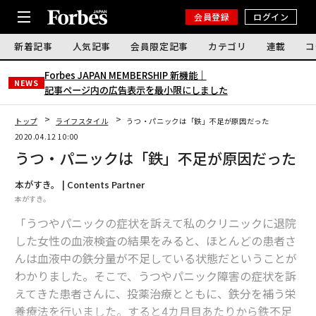
会員登録
ログイン
新着記事
人気記事
会員限定記事
カテゴリ
連載
コ
Forbes JAPAN MEMBERSHIP 新機能｜
NEWS
記事ページ内の広告表示を最小限にしました
トップ
ライフスタイル
うつ・パニックは「鉄」不足が原因だった
2020.04.12 10:00
うつ・パニックは「鉄」不足が原因だった
本がすき。 | Contents Partner
本がすき。
「うつやパニックの症状を訴えて私のクリニックに退院
した女性の血液検査の結果をみると、ほとんどの患者さ
んは血液中の鉄分量が不足している状態だということが
わかりました。そこで、うつやパニック障害の症状を訴
えてきた患者さんに、投薬治療とともに、鉄分を補う栄
養療法を行いました。すると4カ月目あたりから鉄不足