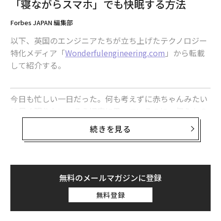
「寝ながらスマホ」でも快眠する方法
Forbes JAPAN 編集部
以下、英国のエンジニアたちが立ち上げたテクノロジー
特化メディア「
Wonderfulengineering.com
」から転載
して紹介する。
今日も忙しい一日だった。何も考えずに赤ちゃんみたい
に早く眠りたい。そう切実に思っているのに、何らかの
理由で、ついつい寝る前にもう一度スマホの確認をした
続きを見る
くなってしまう。もしかしたら、大統領がテキストメッ
セージで「世界を守るために手を貸してくれ」と言って
くるかもしれない。もしかしたら、科学者たちが「気候
変動を止められるのはきみだけだ」と連絡してきたかも
無料のメールマガジンに登録
しれない……。
無料登録
「日中のある行動」が夜の睡眠阻害に効く？