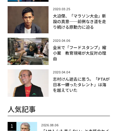
2020.03.25
大迫傑、「マラソン大会」新
設の真意──前例なき道を走
り続ける原動力に迫る
2020.04.06
全米で「フードスタンプ」縮
小案 教育現場が大反対の理
由
2020.04.04
志村けん逝去に思う。「PTAが
日本一嫌ったタレント」は海
を越えていた
人気記事
2026.08.06
「1サトシも売らない」と主張のセイ