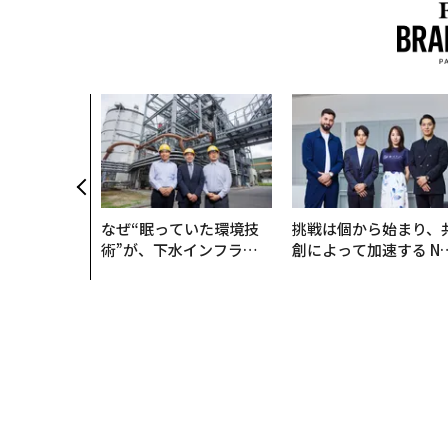
なぜ“眠っていた環境技
挑戦は個から始まり、
術”が、下水インフラを
創によって加速する N
変えたのか──産総研×
QAIN JAPAN 特別座談
月島JFEアクアソリュー
ションの10年