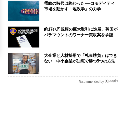
需給の時代は終わった──コモディティ
市場を動かす「地政学」の力学
約17兆円規模の巨大取引に進展、英国が
パラマウントのワーナー買収案を承認
大企業と人材採用で「札束勝負」はでき
ない 中小企業が知恵で勝つ5つの方法
Recommended by