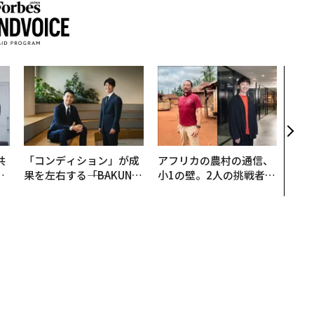
〜決
模組
装」
く”
ビジ
共
「コンディション」が成
アフリカの農村の通信、
OR
果を左右する――「BAKUN
小1の壁。2人の挑戦者が
会
E」のTENTIALが支える
手にした「次なる武器」
「挑戦者の明日」