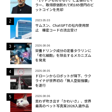
ラー、取得原価割れで約165億円のビ
ットコインを売却
2023.05.03
サムスン、ChatGPTの社内使用禁
止 機密コードの流出受け
2026.08.06
栄養ドリンク成分の定番タウリンに
「老化細胞」を除去するメカニズム
を発見
2026.08.05
ドローンからロボットが降下、ウク
ライナが世界初の「無人空挺強襲」
を遂行
2026.08.06
思わず吹き出す「かわいさ」、世界
最高のペット写真賞2026入選作品