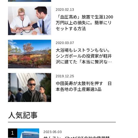
2020.02.13
「血圧高め」放置で生涯1200
万円以上の損失に。簡単にリ
セットする方法
2020.03.07
大浴場もレストランもない。
シンガポールの投資家が軽井
沢に建てた「本当に贅沢な
宿」
2019.12.25
中田英寿が太鼓判を押す 日
本各地の手土産厳選3品
人気記事
2023.05.03
サムスン、ChatGPTの社内使用禁