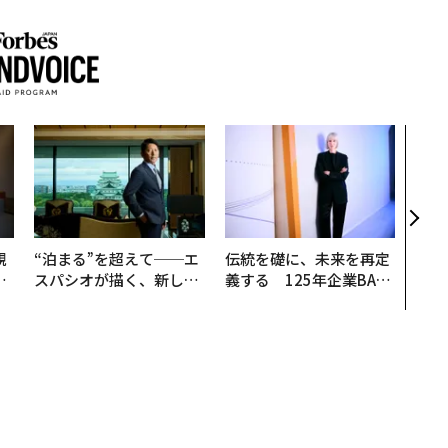
AI
なく
Spo
ow 
くり
規
“泊まる”を超えて──エ
伝統を礎に、未来を再定
実
スパシオが描く、新しい
義する 125年企業BAT
動
日本のラグジュアリー
が挑むスモークレスな未
モ
（前編）
来