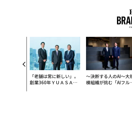
「老舗は常に新しい」。
〜決断する人のAI〜大
創業360年ＹＵＡＳＡと
模組織が挑む「AIフル
カクシンCEO田尻望が語
装」“使う”企業から“
る、AIを超える人の価値
く”企業へ【NTTドコ
ビジネス×PwC】