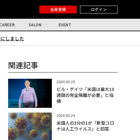
会員登録
ログイン
CAREER
SALON
EVENT
限にしました
関連記事
2020.03.25
ビル・ゲイツ「米国は最大10
週間の完全隔離が必要」と指
摘
2020.03.24
米国人の3分の1が「新型コロ
ナは人工ウイルス」と回答