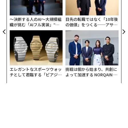
ことなく、インターネット上で注文から宅配手配まで完
グ
結でき、早朝・深夜の集配のほか、高品質なケアサービ
実
全
スを標準的に行うなど、利便性の高いサービスを提供し
〜決断する人のAI〜大規模組
目先の転職ではなく「10年後
ている。2019年度にはグッドデザイン賞を受賞。
織が挑む「AIフル実装」“使
の価値」をつくる──アサイ
う”企業から“動く”企業へ【N
ンの長期伴走型支援とは
TTドコモビジネス×PwC】
また衣類に限らず、ふとんや靴のクリーニングサービス
も行なっている。「キレハピ」は、ハウスクリーニング
など、プロによる生活サービスを6項目の口コミで比
較・予約ができるプラットフォーム。サービスを利用し
たユーザーの口コミや満足度のほか、各事業者が提示す
エレガントなスポーツウォッ
挑戦は個から始まり、共創に
る料金などが比較でき、予約まで簡単に行うことができ
チとして君臨する「ピアジ
よって加速する NORQAIN JA
る。
ェ」ポロの魅力
PAN 特別座談会
2020年3月には、グロービス・キャピタル・パートナー
ズ、YJキャピタル、ラクスルの3社を引受先とした第三
者割当増資と、みずほ銀行からの融資を合わせ、総額約
15億円の資金調達を実施した。この調達を受けて、「リ
ネット」のサービス基盤のさらなる拡充に向けて、エン