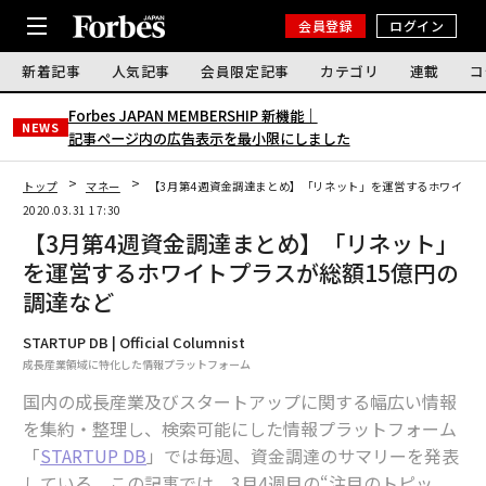
会員登録
ログイン
新着記事
人気記事
会員限定記事
カテゴリ
連載
コ
Forbes JAPAN MEMBERSHIP 新機能｜
NEWS
記事ページ内の広告表示を最小限にしました
トップ
マネー
【3月第4週資金調達まとめ】「リネット」を運営するホワイトプ
2020.03.31 17:30
【3月第4週資金調達まとめ】「リネット」
を運営するホワイトプラスが総額15億円の
調達など
STARTUP DB | Official Columnist
成長産業領域に特化した情報プラットフォーム
国内の成長産業及びスタートアップに関する幅広い情報
を集約・整理し、検索可能にした情報プラットフォーム
「
STARTUP DB
」では毎週、資金調達のサマリーを発表
している。この記事では、3月4週目の“注目のトピッ