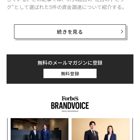
ク“として選ばれた5件の資金調達について紹介する。
ホワイトプラス
続きを見る
調達額：15億円
調達先：グロービス・キャピタル・パートナーズ / YJキ
無料のメールマガジンに登録
ャピタル / ラクスル / みずほ銀行 （第三者割当増資のほ
か、融資も含む）
無料登録
ネット宅配クリーニングサービス 「Lenet（リネット)
」や、ハウスクリーニングのマッチングプラットフォー
ム 「kirehapi（キレハピ）」 の運営を手がけるスタート
アップ。
るか
革
同社のサービス「リネット」は、Webやアプリで注文が
、く
ク
できる衣類の宅配クリーニングサービスだ。店舗に行く
た「
内