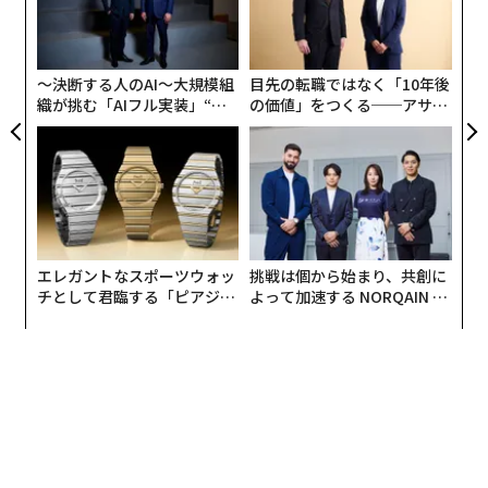
内
然に鈍化したため、バランスシートに注目が集まってい
グ
る点が挙げられる。景気が後退局面に入ると、消費者が
実
2026年9月号発売中
全
物品の購入を手控え、企業が在庫を圧縮するため、経済
〜決断する人のAI〜大規模組
目先の転職ではなく「10年後
活動が多少スローダウンするのはよくあることだ。だが
織が挑む「AIフル実装」“使
の価値」をつくる──アサイ
今回は、新型コロナウイルスへの対応策として、多くの
う”企業から“動く”企業へ【N
ンの長期伴走型支援とは
最新号の購入はこちらから
TTドコモビジネス×PwC】
企業が強制的に休業、あるいは営業時間の大幅な短縮を
迫られている。
メンバーシップに登録する
エレガントなスポーツウォッ
挑戦は個から始まり、共創に
チとして君臨する「ピアジ
よって加速する NORQAIN JA
ェ」ポロの魅力
PAN 特別座談会
関連記事
「有事の金」は神話だったのか？ 現在の金相場が低調な理由
新型コロナ、日本は本当に感染がコントロールできているのか。今こそ検
証せよ
ビル・ゲイツ「米国は最大10週間の完全隔離が必要」と指摘