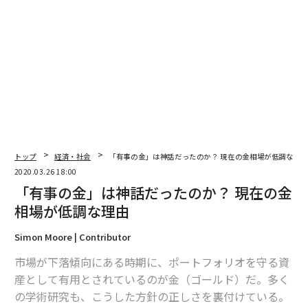
ジニア採用や、マーケティング投資に充当する方針だ。
ITプロパートナーズ
調達額：10億円
調達先：エン・ジャパン / 他銀行3行から融資
主に人材採用・入社後活躍サービスの提供やインターネ
トップ
経済・社会
「有事の金」は神話だったのか？ 現在の金相場が低調な理
ットを活用した求人求職情報サービスを手掛ける企業。
2020.03.26 18:00
「有事の金」は神話だったのか？ 現在の金
同社の展開する「Graspy（グラスピー）」はスキルアッ
相場が低調な理由
プやキャリア形成をしたいエンジニアやビジネスパーソ
ン向けに、無料で基礎知識やコーディングなどが学べる
Simon Moore | Contributor
キャリア形成サービスだ。オンラインカリキュラムに加
市場が下落傾向にある時期に、ポートフォリオを守る資
え、著名メンターからメンタリングを受けることができ
産として有用とされているのが金（ゴールド）だ。多く
たり、成長企業からのスカウトを受けたりすることでき
の学術研究も、こうした方針の正しさを裏付けている。
る。一般的なオンライン転職サイトでは、ユーザを一人