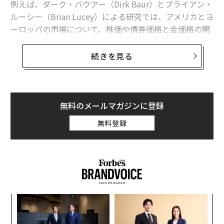
例えば、ダーク・バウアー（Dirk Baur）とブライアン・
集めるのにかかるコストは最低でも1万円程度かかるも
ルーシー（Brian Lucey）による研究では、アメリカとヨ
のだが、「Graspy」では数百円程度に抑えられる。
ーロッパの市場について、株価や債券価格と金価格の関
係を検証したところ、投資家にとって金がリスク軽減に
2020年3月には、エン・ジャパンを引受先とした第三者
役立つとの見方をおおむね裏付ける結果が出た。
続きを見る
割当増資と、銀行3行からのデットファイナンスを合わ
せ総額約10億円の資金調達を実施。この調達を受けて、
とはいえ、3月に入って起きている現在の急激な下げ相
採用・社員教育・サービス開発への投資や起業家支援の
場では、金価格の推移は低調だ。例えば過去1か月を見
一環として、弊社ユーザーを中心とした出資サポート、
ると、代表的な株価指数のS&P500は約30%下落してい
無料のメールマガジンに登録
大規模なプロモーション施策の展開を進めていく方針
るが、金の価格も10%下がっている。これは予想外の値
だ。
無料登録
動きだ。金は完璧なヘッジとは言えないが、株式市場が
明らかに暴落している時に、金の価格が下がるのは異例
福祉の問題解決やイベント用アプ
のことだ。では一体、何が起きているのだろう？
次ページ ＞
リ作成サービス
急速に進む資産の現金化
1
2
3
るか
革
、く
ク
文＝STARTUP DB
今回の危機的状況の特徴として、経済活動があまりに突
た「