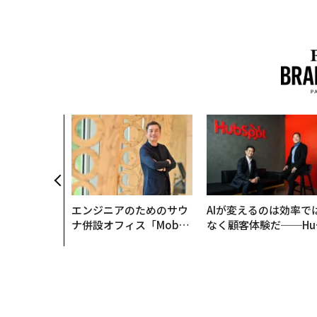
エンジニアのためのサウ
AIが変えるのは効率で
ナ併設オフィス「Mobiu
なく顧客体験だ──Hu
s Park」がオープン──
Spot Japanが語る「G
タマディックが健康経営
ow Better」な組織の
を徹底する理由
くり方