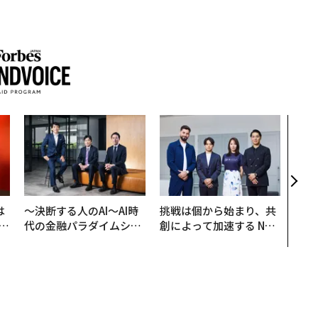
「老
創業
カク
る、
は
〜決断する人のAI〜AI時
挑戦は個から始まり、共
b
代の金融パラダイムシフ
創によって加速する NOR
r
ト、「超個別化」の核心
QAIN JAPAN 特別座談会
つ
【MUFG×ウェルスナビ
×PwC】