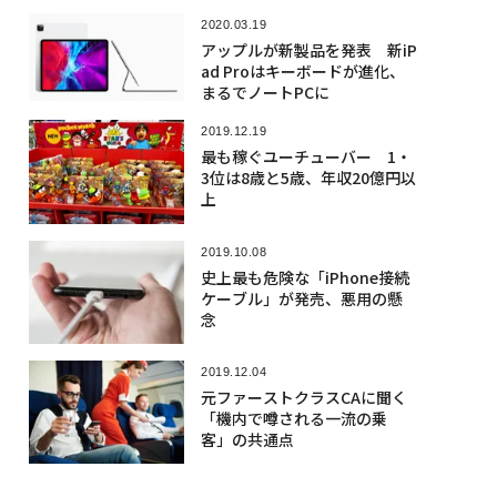
2020.03.19
アップルが新製品を発表 新iP
ad Proはキーボードが進化、
まるでノートPCに
2019.12.19
最も稼ぐユーチューバー 1・
3位は8歳と5歳、年収20億円以
上
2019.10.08
史上最も危険な「iPhone接続
ケーブル」が発売、悪用の懸
念
2019.12.04
元ファーストクラスCAに聞く
「機内で噂される一流の乗
客」の共通点