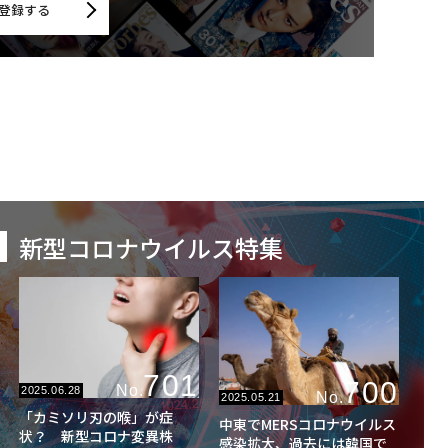
登録する
新型コロナウイルス特集
701
700
No.
2025.06.28
No.
2025.05.21
「カミソリ刃の喉」が症
中東でMERSコロナウイルス
状？ 新型コロナ変異株
感染拡大、過去には韓国で