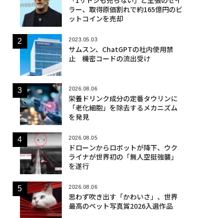
ラー、取得原価割れで約165億円のビ
ットコインを売却
2023.05.03
サムスン、ChatGPTの社内使用禁
止 機密コードの流出受け
2026.08.06
栄養ドリンク成分の定番タウリンに
「老化細胞」を除去するメカニズム
を発見
2026.08.05
ドローンからロボットが降下、ウク
ライナが世界初の「無人空挺強襲」
を遂行
2026.08.06
思わず吹き出す「かわいさ」、世界
最高のペット写真賞2026入選作品