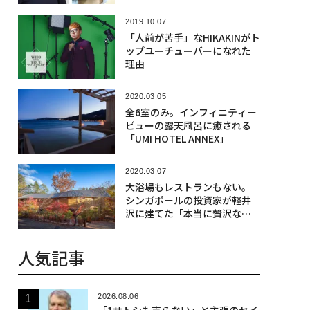
2019.10.07
「人前が苦手」なHIKAKINがト
ップユーチューバーになれた
理由
2020.03.05
全6室のみ。インフィニティー
ビューの露天風呂に癒される
「UMI HOTEL ANNEX」
2020.03.07
大浴場もレストランもない。
シンガポールの投資家が軽井
沢に建てた「本当に贅沢な
宿」
人気記事
2026.08.06
「1サトシも売らない」と主張のセイ