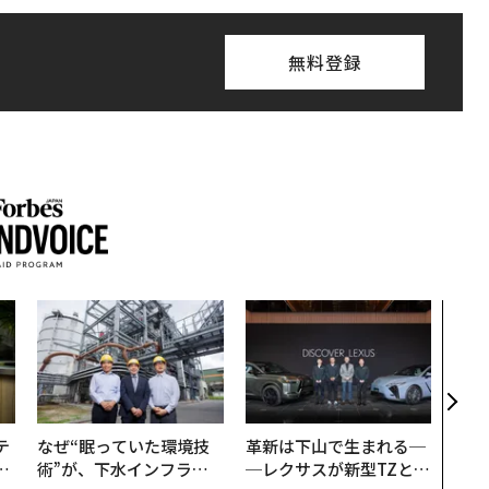
無料登録
“泊
パシ
本の
編）
テ
なぜ“眠っていた環境技
革新は下山で生まれる─
レ
術”が、下水インフラを
─レクサスが新型TZとE