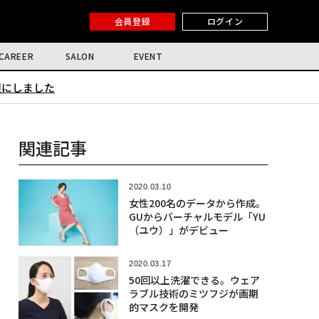
会員登録
ログイン
CAREER
SALON
EVENT
限にしました
関連記事
2020.03.10
女性200名のデータから作成。
GUからバーチャルモデル「YU
（ユウ）」がデビュー
2020.03.17
50回以上洗濯できる。ウェア
ラブル技術のミツフジが画期
的マスクを開発