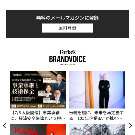
無料のメールマガジンに登録
無料登録
〜
金
個
ア
ェ
の
た
【7/8 大阪開催】事業承継
伝統を礎に、未来を再定義す
に、経済安全保障という視点
る 125年企業BATが挑むス
が加わるとき──経営者が問
モークレスな未来
われる新たな判断軸