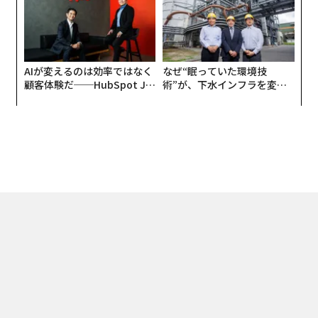
AIが変えるのは効率ではなく
なぜ“眠っていた環境技
顧客体験だ──HubSpot Ja
術”が、下水インフラを変え
panが語る「Grow Better」
たのか──産総研×月島JFE
な組織のつくり方
アクアソリューションの10年
トップ
ライフスタイル
新型コロナに敏感でも、なぜアメリカ人はマスクをかけ
2020.02.23 18:00
新型コロナに敏感でも、なぜアメリカ人は
マスクをかけないのか