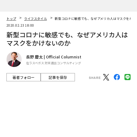
長野 慶太 | Official Columnist
在ラスベガス 対米進出コンサルティング
著者フォロー
記事を保存
Photo by Anadolu Agency / Getty Images
新型コロナウイルスに震撼するアメリカで、2月上旬、
ニューヨークの地下鉄通路でマスクをかけたアジア人女
性が、突然男性の乗客から暴行を受けたという事件を、
ニューズウィーク誌が報じた。
advertisement
その時の動画が拡散しており、暴行の事実は間違いがな
い。前後の事情はよくわからないものの、同誌は、ニュ
ーヨーク市警が、新型コロナウイルスに関連したヘイト
クライムだと疑っていると伝えている。